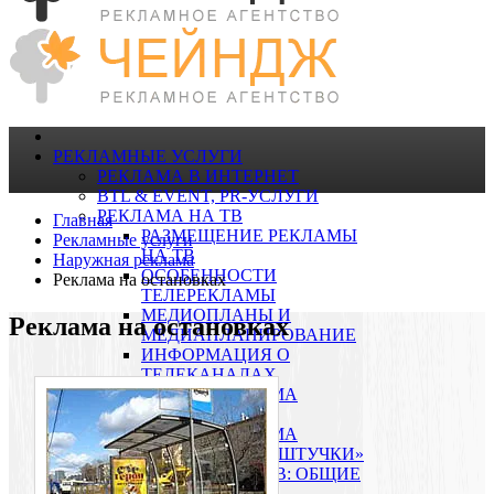
РЕКЛАМНЫЕ УСЛУГИ
РЕКЛАМА В ИНТЕРНЕТ
BTL & EVENT, PR-УСЛУГИ
РЕКЛАМА НА ТВ
Главная
РАЗМЕЩЕНИЕ РЕКЛАМЫ
Рекламные услуги
НА ТВ
Наружная реклама
ОСОБЕННОСТИ
Реклама на остановках
ТЕЛЕРЕКЛАМЫ
МЕДИОПЛАНЫ И
Реклама на остановках
МЕДИАПЛАНИРОВАНИЕ
ИНФОРМАЦИЯ О
ТЕЛЕКАНАЛАХ
ТЕЛЕПРОГРАММА
«РЕГИОН»
ТЕЛЕПРОГРАММА
«КУЛИНАРНЫЕ ШТУЧКИ»
РЕКЛАМА НА ТВ: ОБЩИЕ
ПОЛОЖЕНИЯ