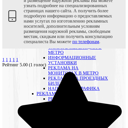
и размещение наружной рекламы Вы можете
ЩИТЫ 4×8 М ТРИВИЖН
узнать подробнее на специализированных
РЕКЛАМНЫЕ СТОЙКИ
страницах нашего сайта. А получить более
ДЛЯ ПРЕССЫ
подробную информацию о предоставляемых
РОЛЛЕРНЫЕ ДИСПЛЕИ В
нами услугах по изготовлению рекламных
МЕТРО
носителей, дополнительным условиям
ПОСТЕРЫ НА ПУТЕВЫХ
размещения наружной рекламы, свободным
СТЕНАХ
местам, скидкам или получить консультацию
ФЛАЖКИ НАД
специалиста Вы можете
по телефонам
.
ТУРНИКЕТАМИ
ФЛАГИ В ПЕРЕХОДАХ В
МЕТРО
ИНФОРМАЦИОННЫЕ
1
1
1
1
1
УСТАНОВКИ
Рейтинг 5.00 (1 голос)
РЕКЛАМА НА
МОНИТОРАХ В МЕТРО
РЕКЛАМА НА ПРОЕЗДНЫХ
БИЛЕТАХ
НАПОЛЬНАЯ ГРАФИКА
РЕКЛАМА НА РЖД
РЕКЛАМА В
ЭЛЕКТРИЧКАХ
РЕКЛАМА НА
ЖЕЛЕЗНОДОРОЖНЫХ
ВОКЗАЛАХ
РЕКЛАМА В ПОЕЗДАХ