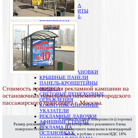
НАРУЖНАЯ РЕКЛАМА
РЕКЛАМНЫЕ ЩИТЫ
ТРАНСПАРАНТЫ-
ПЕРЕТЯЖКИ
АРКИ
СИТИ-ФОРМАТ
СИТИБОРДЫ
ПИЛЛАРЫ
ПРИЗМАБОРДЫ
СУПЕРСАЙТЫ
СУПЕРБОРДЫ
БРАНДМАУЭРЫ
КРЫШНЫЕ УСТАНОВКИ
КРЫШНЫЕ ПАНЕЛИ
ПАНЕЛЬ-КРОНШТЕЙНЫ
Стоимость проведения рекламной кампании на
HORECA
СВЕТОВЫЕ ПЕШЕХОДНЫЕ
остановочных павильонах наземного городского
ОГРАЖДЕНИЯ
пассажирского транспорта г. Москвы.
КОММУНИКАЦИОННЫЕ
УКАЗАТЕЛИ
РЕКЛАМНЫЕ ЛАВОЧКИ
Стоимость одной поверхности (стороны)
АФИШНЫЕ СТЕНДЫ
Размер рекламной
двухстороннего рекламного блока
РЕКЛАМА НА
поверхности (м)
остановочного павильона в календарный
ОСТАНОВКАХ
месяц, в рублях с учетом НДС 18%