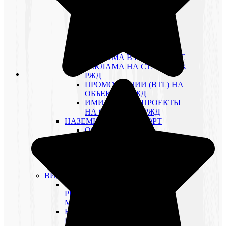
«ЭКСПРЕСС»
РЕКЛАМА В
ЭЛЕКТРОПОЕЗДАХ
«АЭРОЭКСПРЕСС»
РЕКЛАМА В ПОЕЗДАХ
«САПСАН»
РЕКЛАМА В ПОЕЗДАХ ДС
РЕКЛАМА НА СТАНЦИЯХ
РЖД
ПРОМО-АКЦИИ (BTL) НА
ОБЪЕКТАХ РЖД
ИМИДЖЕВЫЕ ПРОЕКТЫ
НА ОБЪЕКТАХ РЖД
НАЗЕМНЫЙ ТРАНСПОРТ
ОСОБЕННОСТИ
РЕКЛАМНЫЕ СТИКЕРЫ В
ТРАНСПОРТЕ
РЕКЛАМА В
МАРШРУТНЫХ ТАКСИ
ВИДЕОПРОИЗВОДСТВО
ПРОИЗВОДСТВО
РЕКЛАМНЫХ
МАТЕРИАЛОВ ДЛЯ ТВ
ВИДЕОПРОИЗВОДСТВО:
РЕКЛАМНЫЕ РОЛИКИ,