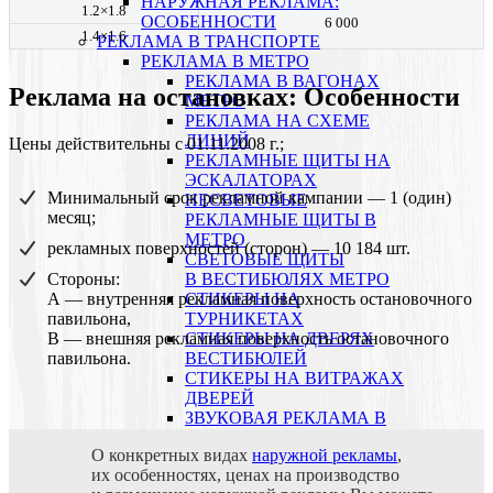
НАРУЖНАЯ РЕКЛАМА:
1.2×1.8
ОСОБЕННОСТИ
6 000
1.4×1.6
РЕКЛАМА В ТРАНСПОРТЕ
РЕКЛАМА В МЕТРО
РЕКЛАМА В ВАГОНАХ
Реклама на остановках: Особенности
МЕТРО
РЕКЛАМА НА СХЕМЕ
ЛИНИЙ
Цены действительны с 01.11.2008 г.;
РЕКЛАМНЫЕ ЩИТЫ НА
ЭСКАЛАТОРАХ
Минимальный срок рекламной кампании — 1 (один)
НЕСВЕТОВЫЕ
месяц;
РЕКЛАМНЫЕ ЩИТЫ В
МЕТРО
рекламных поверхностей (сторон) — 10 184 шт.
СВЕТОВЫЕ ЩИТЫ
Стороны:
В ВЕСТИБЮЛЯХ МЕТРО
А — внутренняя рекламная поверхность остановочного
СТИКЕРЫ НА
павильона,
ТУРНИКЕТАХ
В — внешняя рекламная поверхность остановочного
CТИКЕРЫ НА ДВЕРЯХ
павильона.
ВЕСТИБЮЛЕЙ
CТИКЕРЫ НА ВИТРАЖАХ
ДВЕРЕЙ
ЗВУКОВАЯ РЕКЛАМА В
МЕТРО
О конкретных видах
наружной рекламы
,
ИНФОРМАЦИОННЫЕ
их особенностях, ценах на производство
УКАЗАТЕЛИ В МЕТРО