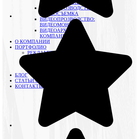
СЮЖЕТЫ, ФИЛЬМЫ
ВИДЕОПРОЗВОДСТВО:
ВИДЕОСЪЕМКА
ВИДЕОПРОЗВОДСТВО:
ВИДЕОМОНТАЖ
ВИДЕОАРХИВ
КОМПАНИИ
О КОМПАНИИ
ПОРТФОЛИО
РЕКЛАМНЫЕ РОЛИКИ
РЕКЛАМНЫЕ КАМПАНИИ
ТЕЛЕВИЗИОННЫЕ
ПРОГРАММЫ
БЛОГ
СТАТЬИ О РЕКЛАМЕ
КОНТАКТЫ