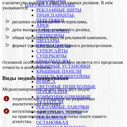
о количестве выходов в эфир рекламных роликов. В нём
НАРУЖНАЯ РЕКЛАМА
указываются:
РЕКЛАМНЫЕ ЩИТЫ
ТРАНСПАРАНТЫ-
ПЕРЕТЯЖКИ
расценки на размещение телерекламы,
АРКИ
даты выхода в эфир рекламного ролика,
СИТИ-ФОРМАТ
СИТИБОРДЫ
общая продолжительность рекламной кампании,
ПИЛЛАРЫ
формат (хронометраж) рекламного ролика/роликов.
ПРИЗМАБОРДЫ
СУПЕРСАЙТЫ
СУПЕРБОРДЫ
БРАНДМАУЭРЫ
Основной особенностью медиаплана является его предельная
КРЫШНЫЕ УСТАНОВКИ
точность и конкретность.
КРЫШНЫЕ ПАНЕЛИ
ПАНЕЛЬ-КРОНШТЕЙНЫ
Виды медиопланирования
HORECA
СВЕТОВЫЕ ПЕШЕХОДНЫЕ
Медиапланирование может быть двух видов:
ОГРАЖДЕНИЯ
КОММУНИКАЦИОННЫЕ
теоретическое
(основанное на разработках
УКАЗАТЕЛИ
аналитических центров);
РЕКЛАМНЫЕ ЛАВОЧКИ
интуитивно-практическое
, основанное
АФИШНЫЕ СТЕНДЫ
на практическом (и многолетнем) опыте нашего
РЕКЛАМА НА
агентства.
ОСТАНОВКАХ