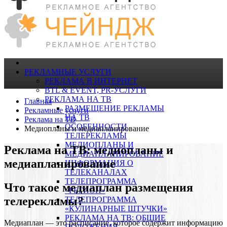
РЕКЛАМНЫЕ УСЛУГИ
РЕКЛАМА В ИНТЕРНЕТ
BTL & EVENT, PR-УСЛУГИ
РЕКЛАМА НА ТВ
Главная
РАЗМЕЩЕНИЕ РЕКЛАМЫ
Рекламные услуги
НА ТВ
Реклама на ТВ
ОСОБЕННОСТИ
Медиопланы и медиапланирование
ТЕЛЕРЕКЛАМЫ
МЕДИОПЛАНЫ И
Реклама на ТВ: медиопланы и
МЕДИАПЛАНИРОВАНИЕ
медиапланирование
ИНФОРМАЦИЯ О
ТЕЛЕКАНАЛАХ
ТЕЛЕПРОГРАММА
Что такое медиаплан размещения
«РЕГИОН»
телерекламы?
ТЕЛЕПРОГРАММА
«КУЛИНАРНЫЕ ШТУЧКИ»
РЕКЛАМА НА ТВ: ОБЩИЕ
Медиаплан — это расписание, которое содержит информацию
ПОЛОЖЕНИЯ