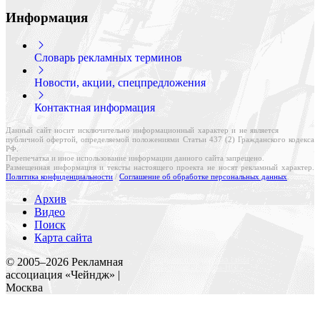
Информация
Словарь рекламных терминов
Новости, акции, спецпредложения
Контактная информация
Данный сайт носит исключительно информационный характер и не является
публичной офертой, определяемой положениями Статьи 437 (2) Гражданского кодекса
РФ.
Перепечатка и иное использование информации данного сайта запрещено.
Размещенная информация и тексты настоящего проекта не носят рекламный характер.
Политика конфиденциальности
/
Соглашение об обработке персональных данных
.
Архив
Видео
Поиск
Карта сайта
Создание и поддержка сайта
© 2005–
2026
Рекламная
Веб-студия «Реклама-НО!»
ассоциация «Чейндж» |
Москва