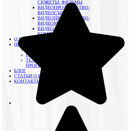
СЮЖЕТЫ, ФИЛЬМЫ
ВИДЕОПРОЗВОДСТВО:
ВИДЕОСЪЕМКА
ВИДЕОПРОЗВОДСТВО:
ВИДЕОМОНТАЖ
ВИДЕОАРХИВ
КОМПАНИИ
О КОМПАНИИ
ПОРТФОЛИО
РЕКЛАМНЫЕ РОЛИКИ
РЕКЛАМНЫЕ КАМПАНИИ
ТЕЛЕВИЗИОННЫЕ
ПРОГРАММЫ
БЛОГ
СТАТЬИ О РЕКЛАМЕ
КОНТАКТЫ