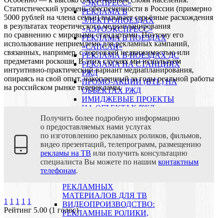
«ЭКСПРЕСС»
Статистический уровень обеспеченности в России (примерно
РЕКЛАМА В
5000 рублей на члена семьи) вызывает серьёзные расхождения
ЭЛЕКТРОПОЕЗДАХ
в результатах теоретического медиапланирования
«АЭРОЭКСПРЕСС»
по сравнению с мировыми стандартами. Поэтому его
РЕКЛАМА В ПОЕЗДАХ
использование неприемлемо для рекламных кампаний,
«САПСАН»
связанных, например, с торговлей недвижимостью или
РЕКЛАМА В ПОЕЗДАХ ДС
предметами роскоши. В этих случаях мы используем
РЕКЛАМА НА СТАНЦИЯХ
интуитивно-практический вариант медиапланирования,
РЖД
опираясь на свой опыт, накопленный за годы реальной работы
ПРОМО-АКЦИИ (BTL) НА
на российском рынке телерекламы.
ОБЪЕКТАХ РЖД
ИМИДЖЕВЫЕ ПРОЕКТЫ
НА ОБЪЕКТАХ РЖД
НАЗЕМНЫЙ ТРАНСПОРТ
Получить более подробную информацию
ОСОБЕННОСТИ
о предоставляемых нами услугах
РЕКЛАМНЫЕ СТИКЕРЫ В
по изготовлению рекламных роликов, фильмов,
ТРАНСПОРТЕ
видео презентаций, телепрограмм, размещению
РЕКЛАМА В
рекламы на ТВ
или получить консультацию
МАРШРУТНЫХ ТАКСИ
специалиста Вы можете по нашим
контактным
ВИДЕОПРОИЗВОДСТВО
телефонам
.
ПРОИЗВОДСТВО
РЕКЛАМНЫХ
МАТЕРИАЛОВ ДЛЯ ТВ
1
1
1
1
1
ВИДЕОПРОИЗВОДСТВО:
Рейтинг 5.00 (1 голос)
РЕКЛАМНЫЕ РОЛИКИ,