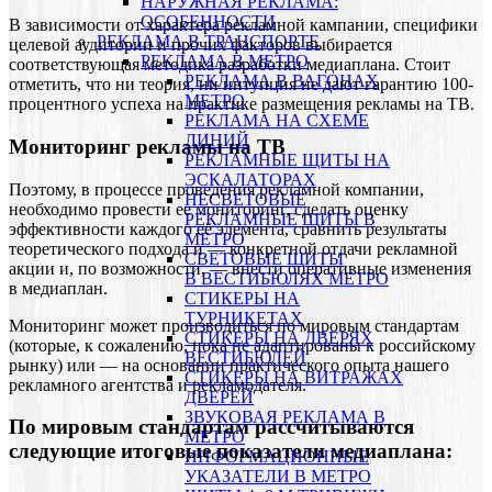
НАРУЖНАЯ РЕКЛАМА:
ОСОБЕННОСТИ
В зависимости от характера рекламной кампании, специфики
РЕКЛАМА В ТРАНСПОРТЕ
целевой аудитории и прочих факторов выбирается
РЕКЛАМА В МЕТРО
соответствующая методика разработки медиаплана. Стоит
РЕКЛАМА В ВАГОНАХ
отметить, что ни теория, ни интуиция не дают гарантию 100-
МЕТРО
процентного успеха на практике размещения рекламы на ТВ.
РЕКЛАМА НА СХЕМЕ
ЛИНИЙ
Мониторинг рекламы на ТВ
РЕКЛАМНЫЕ ЩИТЫ НА
ЭСКАЛАТОРАХ
Поэтому, в процессе проведения рекламной компании,
НЕСВЕТОВЫЕ
необходимо провести ее
мониторинг
, сделать
оценку
РЕКЛАМНЫЕ ЩИТЫ В
эффективности
каждого её элемента, сравнить результаты
МЕТРО
теоретического подхода и — конкретной отдачи рекламной
СВЕТОВЫЕ ЩИТЫ
акции и, по возможности, — внести оперативные изменения
В ВЕСТИБЮЛЯХ МЕТРО
в медиаплан.
СТИКЕРЫ НА
ТУРНИКЕТАХ
Мониторинг может производиться по мировым стандартам
CТИКЕРЫ НА ДВЕРЯХ
(которые, к сожалению, пока не адаптированы к российскому
ВЕСТИБЮЛЕЙ
рынку) или — на основании практического опыта нашего
CТИКЕРЫ НА ВИТРАЖАХ
рекламного агентства и рекламодателя.
ДВЕРЕЙ
ЗВУКОВАЯ РЕКЛАМА В
По мировым стандартам рассчитываются
МЕТРО
следующие итоговые показатели медиаплана:
ИНФОРМАЦИОННЫЕ
УКАЗАТЕЛИ В МЕТРО