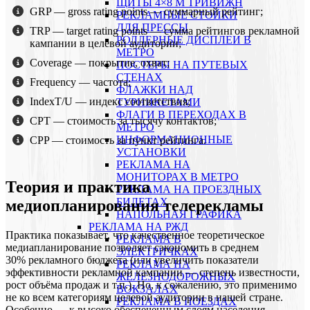
ЩИТЫ 4×8 М ТРИВИЖН
GRP
— gross rating points — суммарный рейтинг;
РЕКЛАМНЫЕ СТОЙКИ
ДЛЯ ПРЕССЫ
TRP
— target rating points — сумма рейтингов рекламной
РОЛЛЕРНЫЕ ДИСПЛЕИ В
кампании в целевой аудитории;
МЕТРО
Coverage
— покрытие, охват;
ПОСТЕРЫ НА ПУТЕВЫХ
СТЕНАХ
Frequency
— частота;
ФЛАЖКИ НАД
IndexT/U
— индекс соответствия;
ТУРНИКЕТАМИ
ФЛАГИ В ПЕРЕХОДАХ В
CPT
— стоимость за тысячу контактов;
МЕТРО
ИНФОРМАЦИОННЫЕ
CPP
— стоимость за пункт рейтинга.
УСТАНОВКИ
РЕКЛАМА НА
МОНИТОРАХ В МЕТРО
Теория и практика
РЕКЛАМА НА ПРОЕЗДНЫХ
БИЛЕТАХ
медиопланирования телерекламы
НАПОЛЬНАЯ ГРАФИКА
РЕКЛАМА НА РЖД
Практика показывает, что качественное теоретическое
РЕКЛАМА В
медиапланирование позволяет сэкономить в среднем
ЭЛЕКТРИЧКАХ
30% рекламного бюджета (или увеличить показатели
РЕКЛАМА НА
эффективности рекламной кампании — степень известности,
ЖЕЛЕЗНОДОРОЖНЫХ
рост объёма продаж и т.п.). Но, к сожалению, это применимо
ВОКЗАЛАХ
не ко всем категориям целевой аудитории в нашей стране.
РЕКЛАМА В ПОЕЗДАХ
Особенно — к высоко обеспеченным слоям населения.