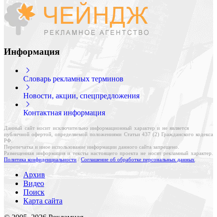
Информация
Словарь рекламных терминов
Новости, акции, спецпредложения
Контактная информация
Данный сайт носит исключительно информационный характер и не является
публичной офертой, определяемой положениями Статьи 437 (2) Гражданского кодекса
РФ.
Перепечатка и иное использование информации данного сайта запрещено.
Размещенная информация и тексты настоящего проекта не носят рекламный характер.
Политика конфиденциальности
/
Соглашение об обработке персональных данных
.
Архив
Видео
Поиск
Карта сайта
Создание и поддержка сайта