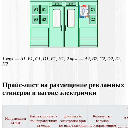
1 ярус — А1, B1, C1, D1, E1, H1; 2 ярус — A2, B2, C2, D2, E2,
H2
Прайс-лист на размещение рекламных
стикеров в вагоне электрички
Пассажиропоток
Количество
Количество
в 
Направления
по направлениям
электропоездов
вагонов
МЖД
за месяц
по направлениям
по направлениям