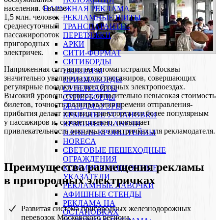
населения. Свыше
НАРУЖНАЯ РЕКЛАМА
1,5 млн. человек —
РЕКЛАМНЫЕ ЩИТЫ
среднесуточный
ТРАНСПАРАНТЫ-
пассажиропоток
ПЕРЕТЯЖКИ
пригородных
АРКИ
электричек.
СИТИ-ФОРМАТ
СИТИБОРДЫ
Напряженная ситуация на автомагистралях Москвы
ПИЛЛАРЫ
значительно увеличила долю пассажиров, совершающих
ПРИЗМАБОРДЫ
регулярные поездки на пригородных электропоездах.
СУПЕРСАЙТЫ
Высокий уровень сервиса, относительно невысокая стоимость
СУПЕРБОРДЫ
билетов, точность планирования времени отправления-
БРАНДМАУЭРЫ
прибытия делает этот вид транспорта все более популярным
КРЫШНЫЕ УСТАНОВКИ
у пассажиров и, соответственно, повышает
КРЫШНЫЕ ПАНЕЛИ
привлекательность рекламы в электричках для рекламодателя.
ПАНЕЛЬ-КРОНШТЕЙНЫ
HORECA
СВЕТОВЫЕ ПЕШЕХОДНЫЕ
ОГРАЖДЕНИЯ
Преимущества размещения рекламы
КОММУНИКАЦИОННЫЕ
УКАЗАТЕЛИ
в пригородных электричках
РЕКЛАМНЫЕ ЛАВОЧКИ
АФИШНЫЕ СТЕНДЫ
РЕКЛАМА НА
Развитая система пригородных железнодорожных
ОСТАНОВКАХ
перевозок Московского региона.