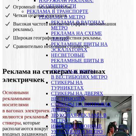
НАРУЖНАЯ РЕКЛАМА:
ОСОБЕННОСТИ
Огромный пассажиропоток.
РЕКЛАМА В ТРАНСПОРТЕ
Четкая целевая аудитория.
РЕКЛАМА В МЕТРО
РЕКЛАМА В ВАГОНАХ
Высокая частота контактов (эффект запоминания
МЕТРО
рекламы).
РЕКЛАМА НА СХЕМЕ
Широкая география воздействия рекламы.
ЛИНИЙ
РЕКЛАМНЫЕ ЩИТЫ НА
Сравнительно небольшая стоимость.
ЭСКАЛАТОРАХ
НЕСВЕТОВЫЕ
РЕКЛАМНЫЕ ЩИТЫ В
МЕТРО
Реклама на стикерах в вагонах
СВЕТОВЫЕ ЩИТЫ
В ВЕСТИБЮЛЯХ МЕТРО
электричкек
СТИКЕРЫ НА
ТУРНИКЕТАХ
Основными
CТИКЕРЫ НА ДВЕРЯХ
рекламными
ВЕСТИБЮЛЕЙ
CТИКЕРЫ НА ВИТРАЖАХ
носителями
ДВЕРЕЙ
в вагонах электричек
ЗВУКОВАЯ РЕКЛАМА В
являются рекламные
МЕТРО
стикеры
, которые
ИНФОРМАЦИОННЫЕ
располагаются вокруг
УКАЗАТЕЛИ В МЕТРО
входных раздвижных