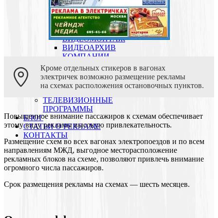
СЮЖЕТЫ, ФИЛЬМЫ
ВИДЕОПРОЗВОДСТВО:
ВИДЕОСЪЕМКА
ВИДЕОПРОЗВОДСТВО:
ВИДЕОМОНТАЖ
ВИДЕОАРХИВ
КОМПАНИИ
О КОМПАНИИ
Кроме отдельных стикеров в вагонах
ПОРТФОЛИО
электричек возможно размещение рекламы
РЕКЛАМНЫЕ РОЛИКИ
на схемах расположения остановочных пунктов.
РЕКЛАМНЫЕ КАМПАНИИ
ТЕЛЕВИЗИОННЫЕ
ПРОГРАММЫ
Повышенное внимание пассажиров к схемам обеспечивает
БЛОГ
этому виду рекламы высокую привлекательность.
СТАТЬИ О РЕКЛАМЕ
КОНТАКТЫ
Размещение схем во всех вагонах электропоездов и по всем
направлениям МЖД, выгодное месторасположение
рекламных блоков на схеме, позволяют привлечь внимание
огромного числа пассажиров.
Срок размещения рекламы на схемах — шесть месяцев.