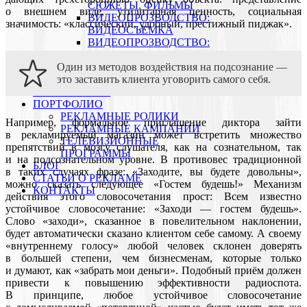
СЮЖЕТЫ, ФИЛЬМЫ
о внешнем виде, утилитарная ценность, социальная
ВИДЕОПРОЗВОДСТВО:
значимость: «классический, удобный, престижный пиджак».
ВИДЕОСЪЕМКА
ВИДЕОПРОЗВОДСТВО:
ВИДЕОМОНТАЖ
Один из методов воздействия на подсознание —
ВИДЕОАРХИВ
это заставить клиента уговорить самого себя.
КОМПАНИИ
О КОМПАНИИ
ПОРТФОЛИО
РЕКЛАМНЫЕ РОЛИКИ
Например, формальное приглашение диктора зайти
РЕКЛАМНЫЕ КАМПАНИИ
в рекламируемый магазин может встретить множество
ТЕЛЕВИЗИОННЫЕ
препятствий в мозгу слушателя, как на сознательном, так
ПРОГРАММЫ
и на подсознательном уровне. В противовес традиционной
БЛОГ
в таких случаях фразе: «Заходите, вы будете довольны»,
СТАТЬИ О РЕКЛАМЕ
можно сказать следующее «Гостем будешь!» Механизм
КОНТАКТЫ
действия этого словосочетания прост: Всем известно
устойчивое словосочетание: «Заходи — гостем будешь».
Слово «заходи», сказанное в повелительном наклонении,
будет автоматически сказано клиентом себе самому. А своему
«внутреннему голосу» любой человек склонен доверять
в большей степени, чем бизнесменам, которые только
и думают, как «забрать мои деньги». Подобный приём должен
привести к повышению эффективности радиоспота.
В принципе, любое устойчивое словосочетание