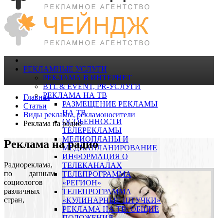
РЕКЛАМНЫЕ УСЛУГИ
РЕКЛАМА В ИНТЕРНЕТ
BTL & EVENT, PR-УСЛУГИ
РЕКЛАМА НА ТВ
Главная
РАЗМЕЩЕНИЕ РЕКЛАМЫ
Статьи
НА ТВ
Виды рекламы, рекламоносители
ОСОБЕННОСТИ
Реклама на радио
ТЕЛЕРЕКЛАМЫ
МЕДИОПЛАНЫ И
Реклама на радио
МЕДИАПЛАНИРОВАНИЕ
ИНФОРМАЦИЯ О
Радиореклама,
ТЕЛЕКАНАЛАХ
по данным
ТЕЛЕПРОГРАММА
социологов
«РЕГИОН»
различных
ТЕЛЕПРОГРАММА
стран,
«КУЛИНАРНЫЕ ШТУЧКИ»
РЕКЛАМА НА ТВ: ОБЩИЕ
ПОЛОЖЕНИЯ