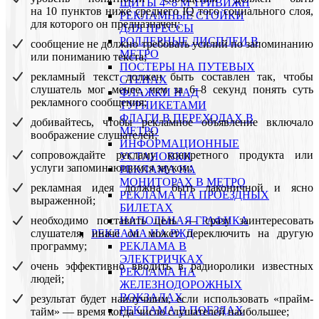
ЩИТЫ 4×8 М ТРИВИЖН
на 10 пунктов ниже среднего IQ того социального слоя,
РЕКЛАМНЫЕ СТОЙКИ
для которого он предназначен;
ДЛЯ ПРЕССЫ
РОЛЛЕРНЫЕ ДИСПЛЕИ В
сообщение не должно требовать усилий по запоминанию
МЕТРО
или пониманию текста;
ПОСТЕРЫ НА ПУТЕВЫХ
рекламный текст должен быть составлен так, чтобы
СТЕНАХ
слушатель мог менее, чем за 6–8 секунд понять суть
ФЛАЖКИ НАД
рекламного сообщения;
ТУРНИКЕТАМИ
ФЛАГИ В ПЕРЕХОДАХ В
добивайтесь, чтобы рекламное объявление включало
МЕТРО
воображение слушателей;
ИНФОРМАЦИОННЫЕ
сопровождайте рекламу конкретного продукта или
УСТАНОВКИ
услуги запоминающимся звуком;
РЕКЛАМА НА
МОНИТОРАХ В МЕТРО
рекламная идея должна быть лаконичной и ясно
РЕКЛАМА НА ПРОЕЗДНЫХ
выраженной;
БИЛЕТАХ
необходимо поставить цель — сразу заинтересовать
НАПОЛЬНАЯ ГРАФИКА
слушателя, иначе он может переключить на другую
РЕКЛАМА НА РЖД
программу;
РЕКЛАМА В
ЭЛЕКТРИЧКАХ
очень эффективно вводить в радиоролики известных
РЕКЛАМА НА
людей;
ЖЕЛЕЗНОДОРОЖНЫХ
ВОКЗАЛАХ
результат будет наилучшим, если использовать «прайм-
РЕКЛАМА В ПОЕЗДАХ
тайм» — время когда число слушателей наибольшее;