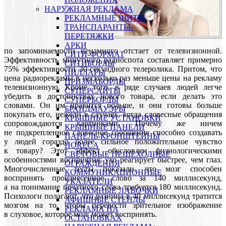
НАРУЖНАЯ РЕКЛАМА
РЕКЛАМНЫЕ ЩИТЫ
ТРАНСПАРАНТЫ-
ПЕРЕТЯЖКИ
АРКИ
по запоминаемости ненамного отстает от телевизионной.
СИТИ-ФОРМАТ
Эффективность минутного радиоспота составляет примерно
СИТИБОРДЫ
75% эффективности 30-секундного телеролика. Притом, что
ПИЛЛАРЫ
цена радиорекламы в несколько раз меньше цены на рекламу
ПРИЗМАБОРДЫ
телевизионную. Кроме того, в ряде случаев людей легче
СУПЕРСАЙТЫ
убедить в достоинствах нового товара, если делать это
СУПЕРБОРДЫ
словами. Он им нравится больше, и они готовы больше
БРАНДМАУЭРЫ
покупать его, нежели в случаях, когда словесные обращения
КРЫШНЫЕ УСТАНОВКИ
сопровождаются картинками. Почему же ничем
КРЫШНЫЕ ПАНЕЛИ
не подкрепленное словесное сообщение способно создавать
ПАНЕЛЬ-КРОНШТЕЙНЫ
у людей гораздо более сильное положительное чувство
HORECA
к товару? Этот эффект обусловлен физиологическими
СВЕТОВЫЕ ПЕШЕХОДНЫЕ
особенностями восприятия: ухо реагирует быстрее, чем глаз.
ОГРАЖДЕНИЯ
Многочисленные тесты показали, что мозг способен
КОММУНИКАЦИОННЫЕ
воспринять произнесенное слово за 140 миллисекунд,
УКАЗАТЕЛИ
а на понимание печатного слова требуется 180 миллисекунд.
РЕКЛАМНЫЕ ЛАВОЧКИ
Психологи полагают, что разница в 40 миллисекунд тратится
АФИШНЫЕ СТЕНДЫ
мозгом на то, чтобы перевести зрительное изображение
РЕКЛАМА НА
в слуховое, которое мозг может воспринять.
ОСТАНОВКАХ