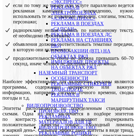
«ЭКСПРЕСС»
если по тому же товару или услуге параллельно ведется
РЕКЛАМА В
рекламная кампания по телевидению, нужно
ЭЛЕКТРОПОЕЗДАХ
использовать те же позывные, мелодии, слоганы, тексты,
«АЭРОЭКСПРЕСС»
персонажи;
РЕКЛАМА В ПОЕЗДАХ
«САПСАН»
радиорекламу нельзя оценить по написанному тексту,
РЕКЛАМА В ПОЕЗДАХ ДС
её необходимо прослушать;
РЕКЛАМА НА СТАНЦИЯХ
объявления должны соответствовать тематике передачи,
РЖД
в которую они включаются;
ПРОМО-АКЦИИ (BTL) НА
ОБЪЕКТАХ РЖД
продолжительность спота не должна превышать 60–70
ИМИДЖЕВЫЕ ПРОЕКТЫ
секунд, иначе человек не дослушает его до конца.
НА ОБЪЕКТАХ РЖД
НАЗЕМНЫЙ ТРАНСПОРТ
ОСОБЕННОСТИ
Наиболее эффективными для включения рекламы являются
РЕКЛАМНЫЕ СТИКЕРЫ В
программы, содержащие интересную или важную
ТРАНСПОРТЕ
информацию, например, сигналы точного времени, сводка
РЕКЛАМА В
погоды и т.д.
МАРШРУТНЫХ ТАКСИ
ВИДЕОПРОИЗВОДСТВО
Эпитеты располагаются по определенным стандартным
ПРОИЗВОДСТВО
схемам. Одна из них заключается в подборе эпитетов
РЕКЛАМНЫХ
по контрасту. Антонимы позволяют подчеркивать
МАТЕРИАЛОВ ДЛЯ ТВ
положительные качества товара: «Холодный лимонад
ВИДЕОПРОИЗВОДСТВО:
в жаркий день». Сильный эффект дают эпитеты в виде триад,
РЕКЛАМНЫЕ РОЛИКИ,
дающих трехстороннюю оценку объекта: представление