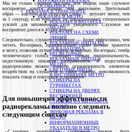
НАРУЖНАЯ РЕКЛАМА:
Мы не только слышим быстрее, чем видим; наше слуховое
ОСОБЕННОСТИ
восприятие длится дольше, чем зрительное. Зрительный
РЕКЛАМА В ТРАНСПОРТЕ
образ — картина или печатные слова — затухает менее, чем
РЕКЛАМА В МЕТРО
за 1 секунду, если наш мозг не предпринимает специальных
РЕКЛАМА В ВАГОНАХ
усилий для запоминания сути увиденного. Слуховое же
МЕТРО
восприятие длится в 45 раз дольше.
РЕКЛАМА НА СХЕМЕ
ЛИНИЙ
Следовательно, слушать сообщение — более эффективно, чем
РЕКЛАМНЫЕ ЩИТЫ НА
читать. Во-первых, произнесённое слово дольше хранится
ЭСКАЛАТОРАХ
в мозгу, позволяя лучше следить за мыслью. Во-вторых, тембр
НЕСВЕТОВЫЕ
человеческого голоса сообщает словам эмоциональность,
РЕКЛАМНЫЕ ЩИТЫ В
недостижимую никаким изображением. К недостаткам
МЕТРО
радиорекламы можно отнести ограниченность элементов
СВЕТОВЫЕ ЩИТЫ
воздействия на слушателя и, самое главное, невозможность
В ВЕСТИБЮЛЯХ МЕТРО
показать товар и повторить услышанное.
СТИКЕРЫ НА
ТУРНИКЕТАХ
CТИКЕРЫ НА ДВЕРЯХ
ВЕСТИБЮЛЕЙ
Для повышения эффективности
CТИКЕРЫ НА ВИТРАЖАХ
радиорекламы полезно следовать
ДВЕРЕЙ
ЗВУКОВАЯ РЕКЛАМА В
следующим советам
МЕТРО
ИНФОРМАЦИОННЫЕ
УКАЗАТЕЛИ В МЕТРО
уровень понятности сообщения должен быть