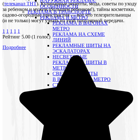
НАРУЖНАЯ РЕКЛАМА:
(
телеканал ТНТ
). Кулинарные рецепты, мода, советы по уходу
ОСОБЕННОСТИ
за ребенком и мужем (большим ребенком!), тайны косметики,
РЕКЛАМА В ТРАНСПОРТЕ
садово-огородные пристрастия — вот что телезрительницы
РЕКЛАМА В МЕТРО
(и не только) могут узнать из этой популярной передачи.
РЕКЛАМА В ВАГОНАХ
МЕТРО
1
1
1
1
1
РЕКЛАМА НА СХЕМЕ
Рейтинг 5.00 (1 голос)
ЛИНИЙ
РЕКЛАМНЫЕ ЩИТЫ НА
Подробнее
ЭСКАЛАТОРАХ
НЕСВЕТОВЫЕ
РЕКЛАМНЫЕ ЩИТЫ В
МЕТРО
СВЕТОВЫЕ ЩИТЫ
В ВЕСТИБЮЛЯХ МЕТРО
СТИКЕРЫ НА
ТУРНИКЕТАХ
CТИКЕРЫ НА ДВЕРЯХ
ВЕСТИБЮЛЕЙ
CТИКЕРЫ НА ВИТРАЖАХ
ДВЕРЕЙ
ЗВУКОВАЯ РЕКЛАМА В
МЕТРО
ИНФОРМАЦИОННЫЕ
УКАЗАТЕЛИ В МЕТРО