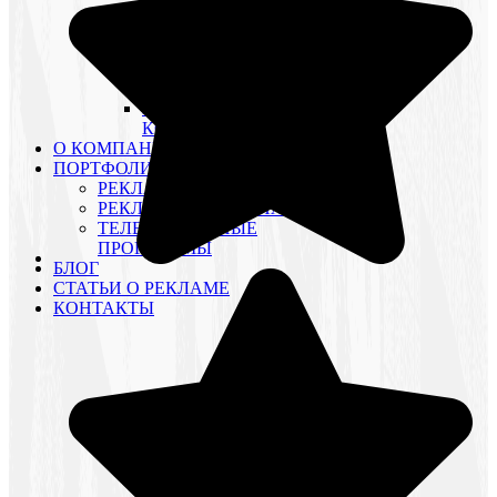
СЮЖЕТЫ, ФИЛЬМЫ
ВИДЕОПРОЗВОДСТВО:
ВИДЕОСЪЕМКА
ВИДЕОПРОЗВОДСТВО:
ВИДЕОМОНТАЖ
ВИДЕОАРХИВ
КОМПАНИИ
О КОМПАНИИ
ПОРТФОЛИО
РЕКЛАМНЫЕ РОЛИКИ
РЕКЛАМНЫЕ КАМПАНИИ
ТЕЛЕВИЗИОННЫЕ
ПРОГРАММЫ
БЛОГ
СТАТЬИ О РЕКЛАМЕ
КОНТАКТЫ