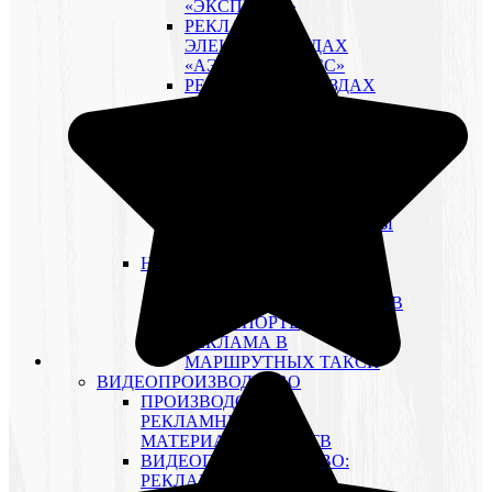
«ЭКСПРЕСС»
РЕКЛАМА В
ЭЛЕКТРОПОЕЗДАХ
«АЭРОЭКСПРЕСС»
РЕКЛАМА В ПОЕЗДАХ
«САПСАН»
РЕКЛАМА В ПОЕЗДАХ ДС
РЕКЛАМА НА СТАНЦИЯХ
РЖД
ПРОМО-АКЦИИ (BTL) НА
ОБЪЕКТАХ РЖД
ИМИДЖЕВЫЕ ПРОЕКТЫ
НА ОБЪЕКТАХ РЖД
НАЗЕМНЫЙ ТРАНСПОРТ
ОСОБЕННОСТИ
РЕКЛАМНЫЕ СТИКЕРЫ В
ТРАНСПОРТЕ
РЕКЛАМА В
МАРШРУТНЫХ ТАКСИ
ВИДЕОПРОИЗВОДСТВО
ПРОИЗВОДСТВО
РЕКЛАМНЫХ
МАТЕРИАЛОВ ДЛЯ ТВ
ВИДЕОПРОИЗВОДСТВО:
РЕКЛАМНЫЕ РОЛИКИ,