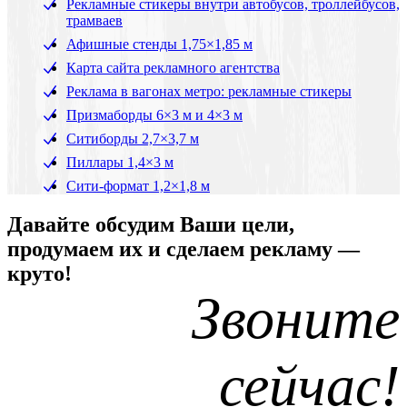
Рекламные стикеры внутри автобусов, троллейбусов,
трамваев
Афишные стенды 1,75×1,85 м
Карта сайта рекламного агентства
Реклама в вагонах метро: рекламные стикеры
Призмаборды 6×3 м и 4×3 м
Ситиборды 2,7×3,7 м
Пиллары 1,4×3 м
Сити-формат 1,2×1,8 м
Давайте обсудим Ваши цели,
продумаем их и сделаем рекламу —
круто!
Звоните
сейчас!