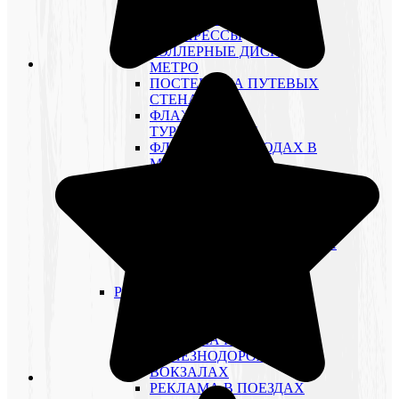
ЩИТЫ 4×8 М ТРИВИЖН
РЕКЛАМНЫЕ СТОЙКИ
ДЛЯ ПРЕССЫ
РОЛЛЕРНЫЕ ДИСПЛЕИ В
МЕТРО
ПОСТЕРЫ НА ПУТЕВЫХ
СТЕНАХ
ФЛАЖКИ НАД
ТУРНИКЕТАМИ
ФЛАГИ В ПЕРЕХОДАХ В
МЕТРО
ИНФОРМАЦИОННЫЕ
УСТАНОВКИ
РЕКЛАМА НА
МОНИТОРАХ В МЕТРО
РЕКЛАМА НА ПРОЕЗДНЫХ
БИЛЕТАХ
НАПОЛЬНАЯ ГРАФИКА
РЕКЛАМА НА РЖД
РЕКЛАМА В
ЭЛЕКТРИЧКАХ
РЕКЛАМА НА
ЖЕЛЕЗНОДОРОЖНЫХ
ВОКЗАЛАХ
РЕКЛАМА В ПОЕЗДАХ