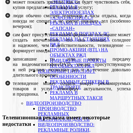
«ЭКСПРЕСС»
может показать зрителю, как он будет чувствовать себя,
РЕКЛАМА В
купив предлагаемый товар или услугу;
ЭЛЕКТРОПОЕЗДАХ
люди обычно смотрят телевизор в часы отдыха, когда
«АЭРОЭКСПРЕСС»
никуда не спешат и не имеют никаких дел (особенно
РЕКЛАМА В ПОЕЗДАХ
вечером);
«САПСАН»
РЕКЛАМА В ПОЕЗДАХ ДС
сам факт присутствия вашей фирмы на телеэкране может
РЕКЛАМА НА СТАНЦИЯХ
создать впечатление, что она больше, солиднее
РЖД
и надежнее, чем в действительности, телевидение —
ПРОМО-АКЦИИ (BTL) НА
формирует имидж;
ОБЪЕКТАХ РЖД
записавшие ту или иную передачу
ИМИДЖЕВЫЕ ПРОЕКТЫ
на видеомагнитофон/DVD, увидят присутствующую
НА ОБЪЕКТАХ РЖД
в ней рекламу несколько раз и в течение довольно
НАЗЕМНЫЙ ТРАНСПОРТ
длительного времени;
ОСОБЕННОСТИ
РЕКЛАМНЫЕ СТИКЕРЫ В
телевидение может создать вокруг рекламируемых
ТРАНСПОРТЕ
товаров и услуг атмосферу актуальности, успеха
РЕКЛАМА В
и праздника.
МАРШРУТНЫХ ТАКСИ
ВИДЕОПРОИЗВОДСТВО
ПРОИЗВОДСТВО
РЕКЛАМНЫХ
Телевизионная реклама имеет некоторые
МАТЕРИАЛОВ ДЛЯ ТВ
недостатки
ВИДЕОПРОИЗВОДСТВО:
РЕКЛАМНЫЕ РОЛИКИ,