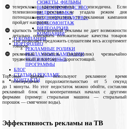
СЮЖЕТЫ, ФИЛЬМЫ
телереклама кратковременна и эпизодична. Если
ВИДЕОПРОЗВОДСТВО:
телевизионная реклама не угадала режим дня
ВИДЕОСЪЕМКА
потенциального покупателя, то рекламная кампания
ВИДЕОПРОЗВОДСТВО:
пройдет напрасно.
ВИДЕОМОНТАЖ
ВИДЕОАРХИВ
краткость телевизионной рекламы не дает возможности
КОМПАНИИ
детально описывать положительные качества товаров
О КОМПАНИИ
и не позволяет предложить слушателям весь ассортимент
ПОРТФОЛИО
товаров.
РЕКЛАМНЫЕ РОЛИКИ
рекламный носитель (видеоролик) чрезвычайно
РЕКЛАМНЫЕ КАМПАНИИ
трудоемкий и поэтому — дорогостоящий.
ТЕЛЕВИЗИОННЫЕ
ПРОГРАММЫ
БЛОГ
СТАТЬИ О РЕКЛАМЕ
Торговые фирмы используют рекламное время
КОНТАКТЫ
в телепередачах продолжительностью от 5 секунд
до 1 минуты. Но этот недостаток можно обойти, составляя
рекламный блок на кооперативных началах с другими
фирмами (пример: стиральная машина — стиральный
порошок — смягчение воды).
Эффективность рекламы на ТВ