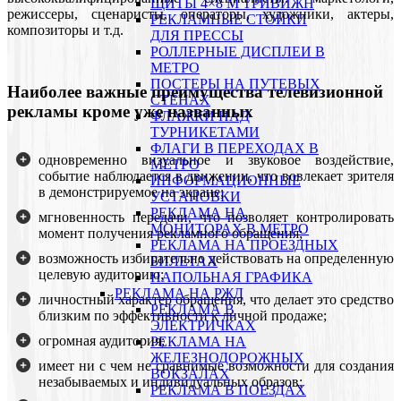
ЩИТЫ 4×8 М ТРИВИЖН
режиссеры, сценаристы, операторы, художники, актеры,
РЕКЛАМНЫЕ СТОЙКИ
композиторы и т.д.
ДЛЯ ПРЕССЫ
РОЛЛЕРНЫЕ ДИСПЛЕИ В
МЕТРО
ПОСТЕРЫ НА ПУТЕВЫХ
Наиболее важные преимущества телевизионной
СТЕНАХ
рекламы кроме уже названных
ФЛАЖКИ НАД
ТУРНИКЕТАМИ
ФЛАГИ В ПЕРЕХОДАХ В
одновременно визуальное и звуковое воздействие,
МЕТРО
событие наблюдается в движении, что вовлекает зрителя
ИНФОРМАЦИОННЫЕ
в демонстрируемое на экране;
УСТАНОВКИ
РЕКЛАМА НА
мгновенность передачи, что позволяет контролировать
МОНИТОРАХ В МЕТРО
момент получения рекламного обращения;
РЕКЛАМА НА ПРОЕЗДНЫХ
возможность избирательно действовать на определенную
БИЛЕТАХ
целевую аудиторию;
НАПОЛЬНАЯ ГРАФИКА
РЕКЛАМА НА РЖД
личностный характер обращения, что делает это средство
РЕКЛАМА В
близким по эффективности к личной продаже;
ЭЛЕКТРИЧКАХ
огромная аудитория;
РЕКЛАМА НА
ЖЕЛЕЗНОДОРОЖНЫХ
имеет ни с чем не сравнимые возможности для создания
ВОКЗАЛАХ
незабываемых и индивидуальных образов;
РЕКЛАМА В ПОЕЗДАХ