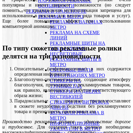
НАРУЖНАЯ РЕКЛАМА:
популярны и имеют широкие возможности (но следует
ОСОБЕННОСТИ
помнить, что традиционная мультипликация запрещена для
РЕКЛАМА В ТРАНСПОРТЕ
использования в рекламе для целого ряда товаров и услуг).
РЕКЛАМА В МЕТРО
Еще более повышается эффект при использовании
РЕКЛАМА В ВАГОНАХ
компьютерной анимации.
МЕТРО
РЕКЛАМА НА СХЕМЕ
ЛИНИЙ
РЕКЛАМНЫЕ ЩИТЫ НА
По типу сюжетов рекламные ролики
ЭСКАЛАТОРАХ
НЕСВЕТОВЫЕ
делятся на три разновидности
РЕКЛАМНЫЕ ЩИТЫ В
МЕТРО
Описательные (информационные), в них содержится
СВЕТОВЫЕ ЩИТЫ
определенная информация;
В ВЕСТИБЮЛЯХ МЕТРО
Благополучно-сентиментальные, создающие атмосферу
СТИКЕРЫ НА
благополучия, приходящую с рекламируемым товаром,
ТУРНИКЕТАХ
как правило, являющихся атрибутом соответствующего
CТИКЕРЫ НА ДВЕРЯХ
образа жизни;
ВЕСТИБЮЛЕЙ
Парадоксальные и шоковые противопоставляют
CТИКЕРЫ НА ВИТРАЖАХ
в сюжете неудобства и бедствия без рекламируемого
ДВЕРЕЙ
товара и преимуществ, приносимых им.
ЗВУКОВАЯ РЕКЛАМА В
МЕТРО
Производство рекламных роликов — удовольствие дорогое
ИНФОРМАЦИОННЫЕ
и трудоемкое.
Для создания таких роликов необходимы
УКАЗАТЕЛИ В МЕТРО
высококвалифицированные специалисты: маркетологи,