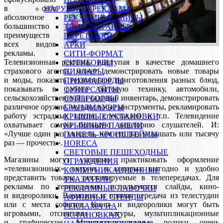
в себя
НАРУЖНАЯ РЕКЛАМА
абсолютное
РЕКЛАМНЫЕ ЩИТЫ
большинство
ТРАНСПАРАНТЫ-
преимуществ
ПЕРЕТЯЖКИ
всех видов
АРКИ
рекламы.
СИТИ-ФОРМАТ
Телевизионная реклама, выступая в качестве домашнего
СИТИБОРДЫ
страхового агента, может демонстрировать новые товары
ПИЛЛАРЫ
и моды, показать технологию приготовления разных блюд,
ПРИЗМАБОРДЫ
показывать в работе бытовую технику, автомобили,
СУПЕРСАЙТЫ
сельскохозяйственный и садовый инвентарь, демонстрировать
СУПЕРБОРДЫ
различное оружие, музыкальные инструменты, рекламировать
БРАНДМАУЭРЫ
работу эстрадных групп, спектаклей и т.п. Телевидение
КРЫШНЫЕ УСТАНОВКИ
охватывает самую большую аудиторию слушателей. И:
КРЫШНЫЕ ПАНЕЛИ
«Лучше один раз увидеть, чем сто раз услышать или тысячу
ПАНЕЛЬ-КРОНШТЕЙНЫ
раз — прочесть».
HORECA
СВЕТОВЫЕ ПЕШЕХОДНЫЕ
Магазины могут успешно практиковать оформление
ОГРАЖДЕНИЯ
«телевизионных» витрин, в которых выгодно и удобно
КОММУНИКАЦИОННЫЕ
представить товары, рекламируемые в телепередачах. Для
УКАЗАТЕЛИ
рекламы по телевидению используются слайды, кино-
РЕКЛАМНЫЕ ЛАВОЧКИ
и видеоролики. Возможна и прямая передача из телестудии
АФИШНЫЕ СТЕНДЫ
или с места события. Кино- и видеоролики могут быть
РЕКЛАМА НА
игровыми, отснятыми с натуры, мультипликационные
ОСТАНОВКАХ
и графические. Мультипликационные ролики очень