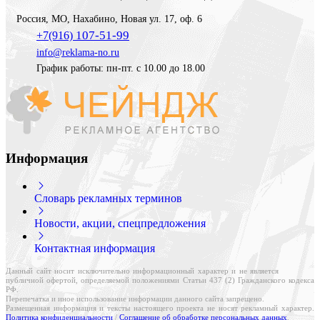
Россия
,
МО, Нахабино
,
Новая ул. 17, оф. 6
107-51-99
+7(916)
info@reklama-no.ru
График работы: пн-пт. с 10.00 до 18.00
Информация
Словарь рекламных терминов
Новости, акции, спецпредложения
Контактная информация
Данный сайт носит исключительно информационный характер и не является
публичной офертой, определяемой положениями Статьи 437 (2) Гражданского кодекса
РФ.
Перепечатка и иное использование информации данного сайта запрещено.
Размещенная информация и тексты настоящего проекта не носят рекламный характер.
Политика конфиденциальности
/
Соглашение об обработке персональных данных
.