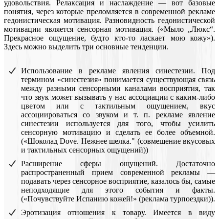
удовольствия. Релаксация и наслаждение — вот базовые
понятия, через которые преломляется в современной рекламе
гедонистическая мотивация. Разновидность гедонистической
мотивации является сенсорная мотивация. («Мыло „Люкс“.
Прекрасное ощущение, будто кто-то ласкает мою кожу»).
Здесь можно выделить три основные тенденции.
Использование в рекламе явления синестезии. Под
термином «синестезия» понимается существующая связь
между разными сенсорными каналами восприятия, так
что звук может вызывать у нас ассоциации с каким-либо
цветом или с тактильным ощущением, вкус
ассоциироваться со звуком и т. п. рекламе явление
синестезии используется для того, чтобы усилить
сенсорную мотивацию и сделать ее более объемной.
(«Шоколад Dove. Нежнее шелка." (совмещение вкусовых
и тактильных сенсорных ощущений))
Расширение сферы ощущений. Достаточно
распространенный прием современной рекламы —
подавать через сенсорное восприятие, казалось бы, самые
неподходящие для этого события и факты.
(«Почувствуйте Испанию кожей!» (реклама турпоездки)).
Эротизация отношения к товару. Имеется в виду