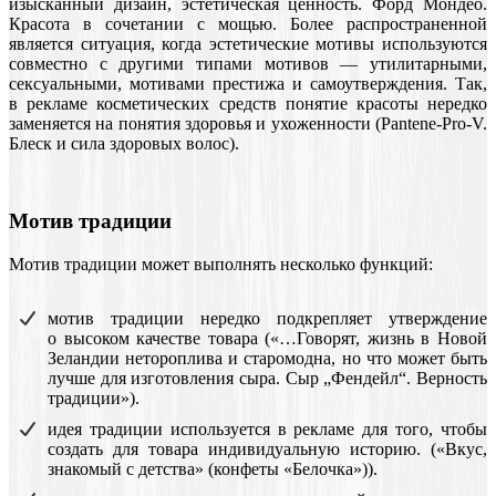
изысканный дизайн, эстетическая ценность. Форд Мондео.
Красота в сочетании с мощью. Более распространенной
является ситуация, когда эстетические мотивы используются
совместно с другими типами мотивов — утилитарными,
сексуальными, мотивами престижа и самоутверждения. Так,
в рекламе косметических средств понятие красоты нередко
заменяется на понятия здоровья и ухоженности (Pantene-Pro-V.
Блеск и сила здоровых волос).
Мотив традиции
Мотив традиции может выполнять несколько функций:
мотив традиции нередко подкрепляет утверждение
о высоком качестве товара («…Говорят, жизнь в Новой
Зеландии нетороплива и старомодна, но что может быть
лучше для изготовления сыра. Сыр „Фендейл“. Верность
традиции»).
идея традиции используется в рекламе для того, чтобы
создать для товара индивидуальную историю. («Вкус,
знакомый с детства» (конфеты «Белочка»)).