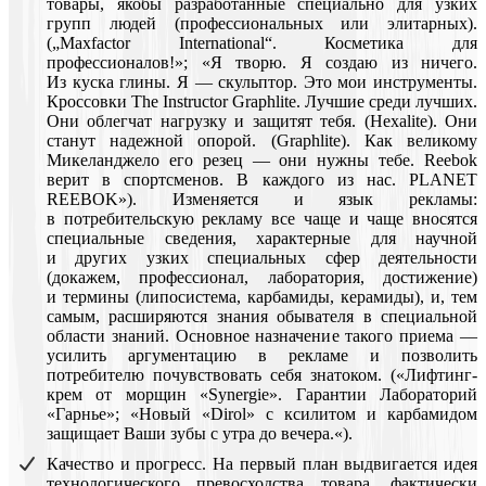
товары, якобы разработанные специально для узких
групп людей (профессиональных или элитарных).
(„Maxfactor International“. Косметика для
профессионалов!»; «Я творю. Я создаю из ничего.
Из куска глины. Я — скульптор. Это мои инструменты.
Кроссовки The Instructor Graphlite. Лучшие среди лучших.
Они облегчат нагрузку и защитят тебя. (Hexalite). Они
станут надежной опорой. (Graphlite). Как великому
Микеланджело его резец — они нужны тебе. Reebok
верит в спортсменов. В каждого из нас. PLANET
REEBOK»). Изменяется и язык рекламы:
в потребительскую рекламу все чаще и чаще вносятся
специальные сведения, характерные для научной
и других узких специальных сфер деятельности
(докажем, профессионал, лаборатория, достижение)
и термины (липосистема, карбамиды, керамиды), и, тем
самым, расширяются знания обывателя в специальной
области знаний. Основное назначение такого приема —
усилить аргументацию в рекламе и позволить
потребителю почувствовать себя знатоком. («Лифтинг-
крем от морщин «Synergie». Гарантии Лабораторий
«Гарнье»; «Новый «Dirol» с ксилитом и карбамидом
защищает Ваши зубы с утра до вечера.«).
Качество и прогресс. На первый план выдвигается идея
технологического превосходства товара, фактически