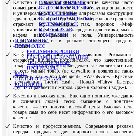
СЮЖЕТЫ, ФИЛЬМЫ
Качество и универсальность. Понятие качества часто
ВИДЕОПРОЗВОДСТВО:
совмещается с понятием многофункциональности
ВИДЕОСЪЕМКА
и универсальности. Типичные для рекламы конструкции
ВИДЕОПРОЗВОДСТВО:
«два в одном», «три в одном», «универсальное средство»
ВИДЕОМОНТАЖ
отражают эту тенденцию. (так, порошок «Миф-
ВИДЕОАРХИВ
универсал» предлагается как средство для стирки, мытья
КОМПАНИИ
кафеля, ванн, раковин и пола. Универсальность
О КОМПАНИИ
подчеркивается и в рекламе чистящего средства
ПОРТФОЛИО
«Comet»).
РЕКЛАМНЫЕ РОЛИКИ
Качество и легкость использования. Рекламисты
РЕКЛАМНЫЕ КАМПАНИИ
стараются внушить потребителям, что качественный
ТЕЛЕВИЗИОННЫЕ
товар — это товар, который делает за человека все сам,
ПРОГРАММЫ
то есть умный товар. (не случайно и появление таких
БЛОГ
названий, как «Omo Intelligent», «Wash&Go». «Красный
СТАТЬИ О РЕКЛАМЕ
треугольник. Чистит сам!». «Новый «Fairy»: Быстрее
КОНТАКТЫ
других справляется с жиром. Даже в холодной воде.«).
Качество и высокая цена. Еще одно понятие, уже давно
в сознании людей тесно связанное с понятием
качества — это понятие высокой цены. Высокая цена
товара сама по себе несет информацию о его высоком
качестве.
Качество и профессионализм. Современная реклама
нередко предлагает для широких слоев населения