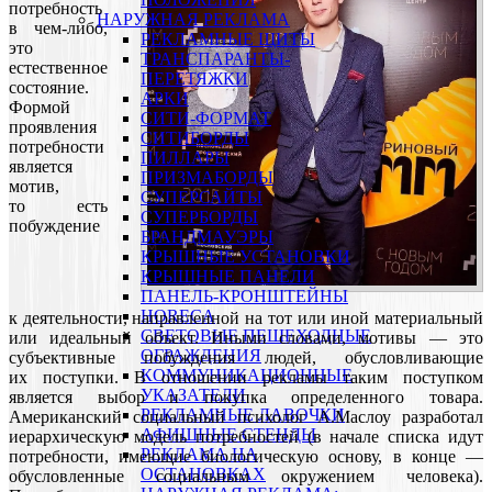
потребность
НАРУЖНАЯ РЕКЛАМА
в чем-либо,
РЕКЛАМНЫЕ ЩИТЫ
это
ТРАНСПАРАНТЫ-
естественное
ПЕРЕТЯЖКИ
состояние.
АРКИ
Формой
СИТИ-ФОРМАТ
проявления
СИТИБОРДЫ
потребности
ПИЛЛАРЫ
является
ПРИЗМАБОРДЫ
мотив,
СУПЕРСАЙТЫ
то есть
СУПЕРБОРДЫ
побуждение
БРАНДМАУЭРЫ
КРЫШНЫЕ УСТАНОВКИ
КРЫШНЫЕ ПАНЕЛИ
ПАНЕЛЬ-КРОНШТЕЙНЫ
HORECA
к деятельности, направленной на тот или иной материальный
СВЕТОВЫЕ ПЕШЕХОДНЫЕ
или идеальный объект. Иными словами, мотивы — это
ОГРАЖДЕНИЯ
субъективные побуждения людей, обусловливающие
КОММУНИКАЦИОННЫЕ
их поступки. В отношении рекламы таким поступком
УКАЗАТЕЛИ
является выбор и покупка определенного товара.
РЕКЛАМНЫЕ ЛАВОЧКИ
Американский социальный психолог А.Маслоу разработал
АФИШНЫЕ СТЕНДЫ
иерархическую модель потребностей (в начале списка идут
РЕКЛАМА НА
потребности, имеющие биологическую основу, в конце —
ОСТАНОВКАХ
обусловленные социальным окружением человека).