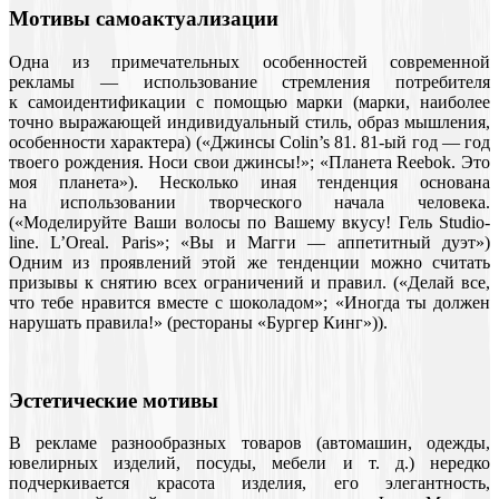
Мотивы самоактуализации
Одна из примечательных особенностей современной
рекламы — использование стремления потребителя
к самоидентификации с помощью марки (марки, наиболее
точно выражающей индивидуальный стиль, образ мышления,
особенности характера) («Джинсы Colin’s 81. 81-ый год — год
твоего рождения. Носи свои джинсы!»; «Планета Reebok. Это
моя планета»). Несколько иная тенденция основана
на использовании творческого начала человека.
(«Моделируйте Ваши волосы по Вашему вкусу! Гель Studio-
line. L’Oreal. Paris»; «Вы и Магги — аппетитный дуэт»)
Одним из проявлений этой же тенденции можно считать
призывы к снятию всех ограничений и правил. («Делай все,
что тебе нравится вместе с шоколадом»; «Иногда ты должен
нарушать правила!» (рестораны «Бургер Кинг»)).
Эстетические мотивы
В рекламе разнообразных товаров (автомашин, одежды,
ювелирных изделий, посуды, мебели и т. д.) нередко
подчеркивается красота изделия, его элегантность,