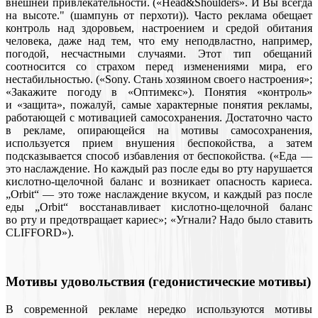
внешней привлекательности. («Head&Shoulders». И Вы всегда
на высоте." (шампунь от перхоти)). Часто реклама обещает
контроль над здоровьем, настроением и средой обитания
человека, даже над тем, что ему неподвластно, например,
погодой, несчастными случаями. Этот тип обещаний
соотносится со страхом перед изменениями мира, его
нестабильностью. («Sony. Стань хозяином своего настроения»;
«Закажите погоду в «Оптимекс»). Понятия «контроль»
и «защита», пожалуй, самые характерные понятия рекламы,
работающей с мотивацией самосохранения. Достаточно часто
в рекламе, опирающейся на мотивы самосохранения,
используется прием внушения беспокойства, а затем
подсказывается способ избавления от беспокойства. («Еда —
это наслаждение. Но каждый раз после еды во рту нарушается
кислотно-щелочной баланс и возникает опасность кариеса.
„Orbit“ — это тоже наслаждение вкусом, и каждый раз после
еды „Orbit“ восстанавливает кислотно-щелочной баланс
во рту и предотвращает кариес»; «Угнали? Надо было ставить
CLIFFORD»).
Мотивы удовольствия (гедонистические мотивы)
В современной рекламе нередко используются мотивы