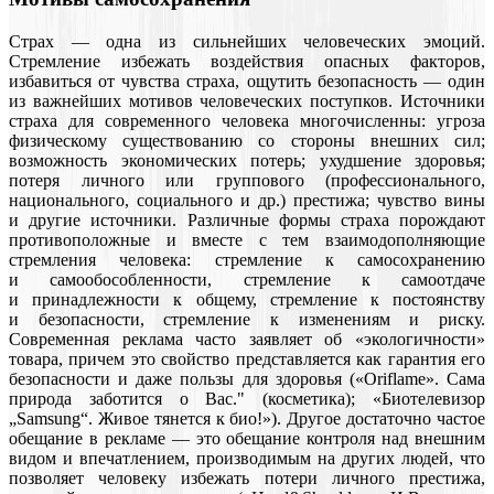
Страх — одна из сильнейших человеческих эмоций.
Стремление избежать воздействия опасных факторов,
избавиться от чувства страха, ощутить безопасность — один
из важнейших мотивов человеческих поступков. Источники
страха для современного человека многочисленны: угроза
физическому существованию со стороны внешних сил;
возможность экономических потерь; ухудшение здоровья;
потеря личного или группового (профессионального,
национального, социального и др.) престижа; чувство вины
и другие источники. Различные формы страха порождают
противоположные и вместе с тем взаимодополняющие
стремления человека: стремление к самосохранению
и самообособленности, стремление к самоотдаче
и принадлежности к общему, стремление к постоянству
и безопасности, стремление к изменениям и риску.
Современная реклама часто заявляет об «экологичности»
товара, причем это свойство представляется как гарантия его
безопасности и даже пользы для здоровья («Oriflame». Сама
природа заботится о Вас." (косметика); «Биотелевизор
„Samsung“. Живое тянется к био!»). Другое достаточно частое
обещание в рекламе — это обещание контроля над внешним
видом и впечатлением, производимым на других людей, что
позволяет человеку избежать потери личного престижа,