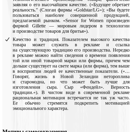
заявляя о его высочайшем качестве. («Будущее обретает
реальность." (Слоган фирмы «Goldstar/LG»); «Вы будете
пользоваться наиболее совершенной продукцией,
предлагаемой рынком. «Sensor for Women произведен
фирмой Gillette — мировым лидером в технологии
и производстве товаров для бритья»).
Качество и традиция. Показателем высокого качества
товара может служить в рекламе и ссылка
на существующую традицию его производства. Нередко
в рекламе можно найти сведения о времени появления
той или иной товарной марки или фирмы, причем чем
дольше существует на свете марка (или фирма), тем выше
в восприятии людей ее качественные показатели. («…
Говорят, жизнь в Новой Зеландии нетороплива
и старомодна, но что может быть лучше для
изготовления сыра. Сыр «Фендейл». Верность
традиции.«). В чистом виде в современной рекламе
рациональная мотивация встречается не так уж часто.
Ее обычно стремятся подкрепить мотивацией
эмоционального характера.
Мотивы самосохранения