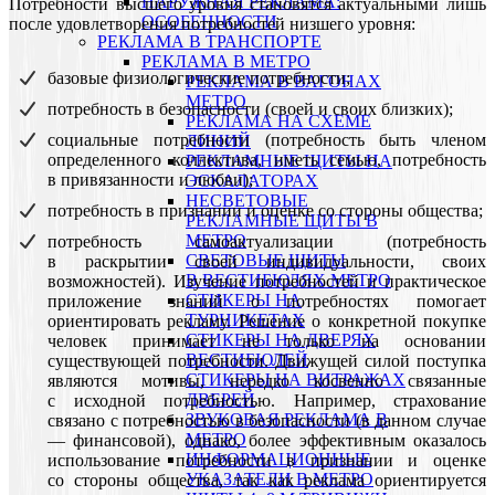
НАРУЖНАЯ РЕКЛАМА:
Потребности высшего уровня становятся актуальными лишь
ОСОБЕННОСТИ
после удовлетворения потребностей низшего уровня:
РЕКЛАМА В ТРАНСПОРТЕ
РЕКЛАМА В МЕТРО
базовые физиологические потребности;
РЕКЛАМА В ВАГОНАХ
МЕТРО
потребность в безопасности (своей и своих близких);
РЕКЛАМА НА СХЕМЕ
социальные потребности (потребность быть членом
ЛИНИЙ
определенного коллектива, иметь семью, потребность
РЕКЛАМНЫЕ ЩИТЫ НА
в привязанности и любви);
ЭСКАЛАТОРАХ
НЕСВЕТОВЫЕ
потребность в признании и оценке со стороны общества;
РЕКЛАМНЫЕ ЩИТЫ В
МЕТРО
потребность самоактуализации (потребность
СВЕТОВЫЕ ЩИТЫ
в раскрытии своей индивидуальности, своих
В ВЕСТИБЮЛЯХ МЕТРО
возможностей). Изучение потребностей и практическое
СТИКЕРЫ НА
приложение знаний о потребностях помогает
ТУРНИКЕТАХ
ориентировать рекламу. Решение о конкретной покупке
CТИКЕРЫ НА ДВЕРЯХ
человек принимает не только на основании
ВЕСТИБЮЛЕЙ
существующей потребности. Движущей силой поступка
CТИКЕРЫ НА ВИТРАЖАХ
являются мотивы, нередко косвенно связанные
ДВЕРЕЙ
с исходной потребностью. Например, страхование
ЗВУКОВАЯ РЕКЛАМА В
связано с потребностью в безопасности (в данном случае
МЕТРО
— финансовой), однако, более эффективным оказалось
ИНФОРМАЦИОННЫЕ
использование потребности в признании и оценке
УКАЗАТЕЛИ В МЕТРО
со стороны общества, так как реклама ориентируется