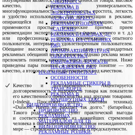
популярными являются следующие ценности товара: высокое
«ЭКСПРЕСС»
качество, надежность, универсальность,
РЕКЛАМА В
многофункциональность, экономичность, простота, легкость
ЭЛЕКТРОПОЕЗДАХ
и удобство использования. Для аргументации в рекламе,
«АЭРОЭКСПРЕСС»
опирающейся на рациональную мотивацию, часто
РЕКЛАМА В ПОЕЗДАХ
применяются простые технические приемы: прием
«САПСАН»
рекомендации эксперта, специалиста (врача, ученого и т. д.)
РЕКЛАМА В ПОЕЗДАХ ДС
или профессионала, прием рекомендации опытного
РЕКЛАМА НА СТАНЦИЯХ
пользователя, интервью с удовлетворенным пользователем.
РЖД
Обещание высокого качества — одно из стандартных
ПРОМО-АКЦИИ (BTL) НА
рекламных обещаний во все времена. Однако реклама может
ОБЪЕКТАХ РЖД
преломлять понятие качества через другие понятия. Ниже
ИМИДЖЕВЫЕ ПРОЕКТЫ
приведены пары понятий, в которых одно понятие — это
НА ОБЪЕКТАХ РЖД
качество, а второе-то, что подразумевается под качеством.
НАЗЕМНЫЙ ТРАНСПОРТ
ОСОБЕННОСТИ
РЕКЛАМНЫЕ СТИКЕРЫ В
Качество и долговременность. Акцентируется
ТРАНСПОРТЕ
долговременность и надежность товара как показатели
РЕКЛАМА В
его качественного превосходства над другими товарами.
МАРШРУТНЫХ ТАКСИ
(«Indesit. Прослужит долго." (бытовая техника);
ВИДЕОПРОИЗВОДСТВО
«Duracell. Ничто не работает так долго." (батарейка).
ПРОИЗВОДСТВО
Такого рода обещание сулит практической выгоды
РЕКЛАМНЫХ
и соответствует одному из важнейших стремлений
МАТЕРИАЛОВ ДЛЯ ТВ
человека в быстроменяющемся, полном неожиданностей
ВИДЕОПРОИЗВОДСТВО:
мире — стремлению к постоянству и предсказуемости.
РЕКЛАМНЫЕ РОЛИКИ,