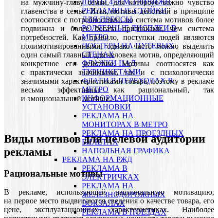
ЩИТЫ 4×8 М ТРИВИЖН
на мужчину-главу семьи, для которого важно чувство
РЕКЛАМНЫЕ СТОЙКИ
главенства в семье. Итак, мотивы действий в принципе
ДЛЯ ПРЕССЫ
соотносятся с потребностями, но система мотивов более
РОЛЛЕРНЫЕ ДИСПЛЕИ В
подвижна и более богата признаками, чем система
МЕТРО
потребностей. Как правило, поступки людей являются
ПОСТЕРЫ НА ПУТЕВЫХ
полимотивированными, однако часто можно выделить
СТЕНАХ
один самый главный для человека мотив, определяющий
ФЛАЖКИ НАД
конкретное его действие. Мотивы соотносятся как
ТУРНИКЕТАМИ
с практически значимыми, так и с психологически
ФЛАГИ В ПЕРЕХОДАХ В
значимыми характеристиками товара, поэтому в рекламе
МЕТРО
весьма эффективны как рациональный, так
ИНФОРМАЦИОННЫЕ
и эмоциональный мотивы.
УСТАНОВКИ
РЕКЛАМА НА
МОНИТОРАХ В МЕТРО
РЕКЛАМА НА ПРОЕЗДНЫХ
Виды мотивов для целевой аудитории
БИЛЕТАХ
рекламы
НАПОЛЬНАЯ ГРАФИКА
РЕКЛАМА НА РЖД
РЕКЛАМА В
Рациональные мотивы
ЭЛЕКТРИЧКАХ
РЕКЛАМА НА
В рекламе, использующей рациональную мотивацию,
ЖЕЛЕЗНОДОРОЖНЫХ
на первое место выдвигаются сведения о качестве товара, его
ВОКЗАЛАХ
цене, эксплуатационных характеристиках. Наиболее
РЕКЛАМА В ПОЕЗДАХ