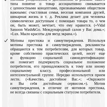
типа понятие о товар ассоциативно связывается
с ценностными концептами, признаваемыми обществом
важными: счастливая семья, веселая компания друзей,
шикарная жизнь и т. д. Реклама делает для человека
символически доступным с помощью товара то, о чем
он, быть может, мечтает, что ему нравится. («Vidal
Sassoon Wash&Go. Международный салон у Вас дома.«;
«Lux. Мыло красоты для звезд экрана.«).
Мотивы престижа и самоутверждения. Используя
мотивы престижа и самоутверждения, рекламисты
обращаются к тем потребителям, для которых товар,
кроме собственно практических целей, несет еще
и функцию социальной самоидентификации:
он помогает подчеркнуть социальное положение
потребителя, его принадлежность к тому или иному
социальному классу, профессиональной или
интеллектуальной группе. Нередко используется прием
лести. («Качество, достойное Вас.«; «Окружите
и Вы себя достойным сервисом.«). Мотив
самоутверждения, в отличие от мотивов престижа,
не всегда связаны с социальным статусом потребителя.