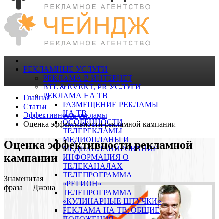
РЕКЛАМНЫЕ УСЛУГИ
РЕКЛАМА В ИНТЕРНЕТ
BTL & EVENT, PR-УСЛУГИ
РЕКЛАМА НА ТВ
Главная
РАЗМЕЩЕНИЕ РЕКЛАМЫ
Статьи
НА ТВ
Эффективность рекламы
ОСОБЕННОСТИ
Оценка эффективности рекламной кампании
ТЕЛЕРЕКЛАМЫ
МЕДИОПЛАНЫ И
Оценка эффективности рекламной
МЕДИАПЛАНИРОВАНИЕ
кампании
ИНФОРМАЦИЯ О
ТЕЛЕКАНАЛАХ
ТЕЛЕПРОГРАММА
Знаменитая
«РЕГИОН»
фраза Джона
ТЕЛЕПРОГРАММА
«КУЛИНАРНЫЕ ШТУЧКИ»
РЕКЛАМА НА ТВ: ОБЩИЕ
ПОЛОЖЕНИЯ