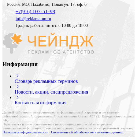
Россия
,
МО, Нахабино
,
Новая ул. 17, оф. 6
107-51-99
+7(916)
info@reklama-no.ru
График работы: пн-пт. с 10.00 до 18.00
Информация
Словарь рекламных терминов
Новости, акции, спецпредложения
Контактная информация
Данный сайт носит исключительно информационный характер и не является
публичной офертой, определяемой положениями Статьи 437 (2) Гражданского кодекса
РФ.
Перепечатка и иное использование информации данного сайта запрещено.
Размещенная информация и тексты настоящего проекта не носят рекламный характер.
Политика конфиденциальности
/
Соглашение об обработке персональных данных
.