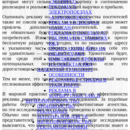
которые могут сильно изменять картину в соотношении
«ЭКСПРЕСС»
реализации и реальных доходов, общей выручки и прибыли.
РЕКЛАМА В
ЭЛЕКТРОПОЕЗДАХ
Оценивать рекламу по увеличению количества посетителей
«АЭРОЭКСПРЕСС»
также не совсем корректно, так как рекламная акция может
РЕКЛАМА В ПОЕЗДАХ
привлечь дополнительных посетителей, но они
«САПСАН»
не обязательно будут представителями целевой группы
РЕКЛАМА В ПОЕЗДАХ ДС
потребителей. Известно, что если объявить в прессе
РЕКЛАМА НА СТАНЦИЯХ
бесплатную раздачу чего угодно, то по указанному адресу
РЖД
к указанному часу соберется толпа. Само по себе это
ПРОМО-АКЦИИ (BTL) НА
не удивительно — народ любит халяву. Удивительно будет,
ОБЪЕКТАХ РЖД
если среди этой толпы окажется большой процент
ИМИДЖЕВЫЕ ПРОЕКТЫ
потенциальных потребителей, особенно если это
НА ОБЪЕКТАХ РЖД
дорогостоящих товар длительного пользования.
НАЗЕМНЫЙ ТРАНСПОРТ
ОСОБЕННОСТИ
Тем не менее, это также довольно распространенный метод
РЕКЛАМНЫЕ СТИКЕРЫ В
отслеживания эффективности рекламы.
ТРАНСПОРТЕ
РЕКЛАМА В
В мировой практике ответ на вопрос об эффективности
МАРШРУТНЫХ ТАКСИ
рекламы решается с помощью исследований. За подобные
ВИДЕОПРОИЗВОДСТВО
работы берутся все солидные маркетинговые агентства,
ПРОИЗВОДСТВО
но эти исследования могут быть проведены и своими силами.
РЕКЛАМНЫХ
Обычно они включают в себя опрос наиболее типичных
МАТЕРИАЛОВ ДЛЯ ТВ
представителей целевой аудитории. В ходе исследования
ВИДЕОПРОИЗВОДСТВО:
выясняется, что именно потенциальные покупатели знают о
РЕКЛАМНЫЕ РОЛИКИ,