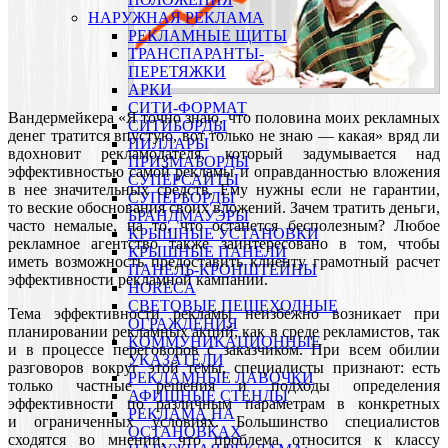
НАРУЖНАЯ РЕКЛАМА
РЕКЛАМНЫЕ ЩИТЫ
ТРАНСПАРАНТЫ-
ПЕРЕТЯЖКИ
АРКИ
СИТИ-ФОРМАТ
Вандермейкeра «Я точно знаю, что половина моих рекламных
СИТИБОРДЫ
денег тратится впустую, вот только не знаю — какая» вряд ли
ПИЛЛАРЫ
вдохновит рекламодателя, который задумывается над
ПРИЗМАБОРДЫ
эффективностью самой рекламы и оправданностью вложения
СУПЕРСАЙТЫ
в нее значительных средств. Ему нужны если не гарантии,
СУПЕРБОРДЫ
то веские обоснования своих вложений. Зачем тратить деньги,
БРАНДМАУЭРЫ
часто немалые, на то, что останется бесполезным? Любое
КРЫШНЫЕ УСТАНОВКИ
рекламное агентство также заинтересовано в том, чтобы
КРЫШНЫЕ ПАНЕЛИ
иметь возможность предоставить клиенту грамотный расчет
ПАНЕЛЬ-КРОНШТЕЙНЫ
эффективности рекламной кампании.
HORECA
СВЕТОВЫЕ ПЕШЕХОДНЫЕ
Тема эффективности рекламы неизбежно возникает при
ОГРАЖДЕНИЯ
планировании рекламных акций, как в среде рекламистов, так
КОММУНИКАЦИОННЫЕ
и в процессе переговоров с заказчиком. При всем обилии
УКАЗАТЕЛИ
разговоров вокруг этой темы, специалисты признают: есть
РЕКЛАМНЫЕ ЛАВОЧКИ
только частные решения и подходы определения
АФИШНЫЕ СТЕНДЫ
эффективности по различным параметрам в конкретных
РЕКЛАМА НА
и ограниченных условиях. Большинство специалистов
ОСТАНОВКАХ
сходятся во мнении, что проблема относится к классу