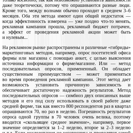
даже теоретически, потому что опрашиваются разные люди.
Кроме того, между волнами обычно проходит в среднем 3–6
месяцев. Оба эти метода имеют один общий недостаток —
когда эффективность измерена — уже поздно что-то менять,
рекламная кампания прошла, рекламный бюджет потрачен,
а эффект от проведения рекламной акции может быть
и нулевым...
На рекламном рынке распространены и различные «гибриды»
маркетинговых методов, например, опрос посетителей офиса
фирмы или магазина с помощью анкет, с целью выяснения
источника информации о фирме/магазине. Или — метод
последовательных опросов, примененный. Он обладает
существенным преимуществом — может применяться
во время проведения рекламной кампании. Этот метод дает
возможность установить причинную зависимость и
обеспечивает достаточную надежность результатов. Метод
последовательных опросов — симбиоз двух описанных выше
методов и его под силу использовать в своей работе даже
средней фирме, так как вместо 800 респондентов раз в квартал
опрашиваются 70, но раз в неделю. Погрешность результатов
опроса одной группы в 70 человек очень велика, поэтому
вводится «скользящее среднее значение», например, первое
значение определяется за 1–2 неделю, второе за 2–3 неделю
и т.д. Если исследования не независимы и проводятся самой