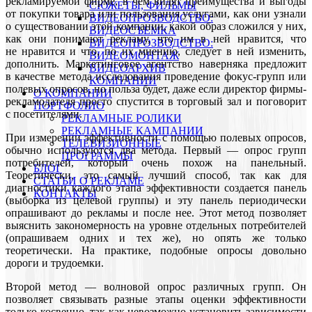
рекламируемой фирме, в чем видят преимущества и выгоды
СЮЖЕТЫ, ФИЛЬМЫ
от покупки товара или пользования услугами, как они узнали
ВИДЕОПРОЗВОДСТВО:
о существовании этой компании, какой образ сложился у них,
ВИДЕОСЪЕМКА
как они понимают рекламу, что им в ней нравится, что
ВИДЕОПРОЗВОДСТВО:
не нравится и что, по их мнению, следует в ней изменить,
ВИДЕОМОНТАЖ
дополнить. Маркетинговое агентство наверняка предложит
ВИДЕОАРХИВ
в качестве метода исследования проведение фокус-групп или
КОМПАНИИ
полевых опросов, но польза будет, даже если директор фирмы-
О КОМПАНИИ
рекламодателя просто спустится в торговый зал и поговорит
ПОРТФОЛИО
с посетителями.
РЕКЛАМНЫЕ РОЛИКИ
РЕКЛАМНЫЕ КАМПАНИИ
При измерении эффективности с помощью полевых опросов,
ТЕЛЕВИЗИОННЫЕ
обычно используются два метода. Первый — опрос групп
ПРОГРАММЫ
потребителей, который очень похож на панельный.
БЛОГ
Теоретически, это самый лучший способ, так как для
СТАТЬИ О РЕКЛАМЕ
диагностики каждого этапа эффективности создается панель
КОНТАКТЫ
(выборка из целевой группы) и эту панель периодически
опрашивают до рекламы и после нее. Этот метод позволяет
выяснить закономерность на уровне отдельных потребителей
(опрашиваем одних и тех же), но опять же только
теоретически. На практике, подобные опросы довольно
дороги и трудоемки.
Второй метод — волновой опрос различных групп. Он
позволяет связывать разные этапы оценки эффективности
только косвенно, так как невозможно установить зависимости