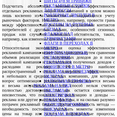
ЩИТЫ 4×8 М ТРИВИЖН
РЕКЛАМНЫЕ СТОЙКИ
Подсчитать абсолютную экономическую эффективность
ДЛЯ ПРЕССЫ
отдельных рекламных акций или кампаний в целом можно
РОЛЛЕРНЫЕ ДИСПЛЕИ В
лишь косвенно из-за множества не поддающихся учету
МЕТРО
рыночных факторов. Невозможно, например, провести грань
ПОСТЕРЫ НА ПУТЕВЫХ
между эффективностью рекламы и результатами контактов
СТЕНАХ
потребителей с другими людьми, особенностей сезонных
ФЛАЖКИ НАД
продаж или случайно возникших обстоятельств, таких,
ТУРНИКЕТАМИ
например, как изменение цен или разорение конкурента.
ФЛАГИ В ПЕРЕХОДАХ В
Относительная экономическая оценка эффективности
МЕТРО
рекламной кампании может быть проведена путем сравнения
ИНФОРМАЦИОННЫЕ
объемов реализации или полученных доходов до и после
УСТАНОВКИ
рекламной кампании и соотнесением полученных доходов с
РЕКЛАМА НА
расходами на рекламу. В РФ — это наиболее
МОНИТОРАХ В МЕТРО
распространенный способ измерения эффективности
РЕКЛАМА НА ПРОЕЗДНЫХ
в небольших и средних частных компаниях, для которых
БИЛЕТАХ
вопрос оптимизации рекламного бюджета является весьма
НАПОЛЬНАЯ ГРАФИКА
и весьма актуальным. Но этот способ нельзя считать
РЕКЛАМА НА РЖД
полностью достоверным, так как остается совершенно
РЕКЛАМА В
неизвестным, что повлияло на реализацию и доходы —
ЭЛЕКТРИЧКАХ
реклама или другие рыночные факторы, и на сколько разумно
РЕКЛАМА НА
потрачен рекламный бюджет. Другая особенность метода —
ЖЕЛЕЗНОДОРОЖНЫХ
необходимость постоянно учитывать моменты изменения
ВОКЗАЛАХ
цены на товар или услугу и инфляционные процессы,
РЕКЛАМА В ПОЕЗДАХ