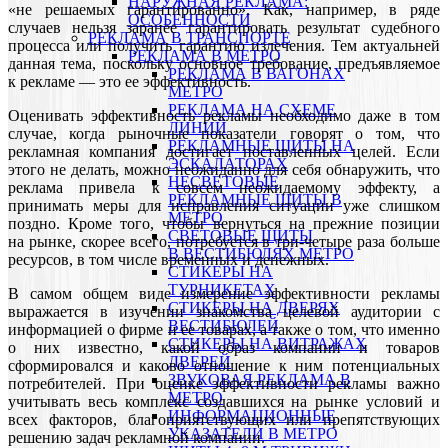
НАРУЖНАЯ РЕКЛАМА:
«не решаемых гарантированно». Как, например, в ряде
ОСОБЕННОСТИ
случаев нельзя заранее гарантировать результат судебного
РЕКЛАМА В ТРАНСПОРТЕ
процесса или получить гарантию излечения. Тем актуальней
РЕКЛАМА В МЕТРО
данная тема, поскольку основное требование, предъявляемое
РЕКЛАМА В ВАГОНАХ
к рекламе — это ее эффективность.
МЕТРО
РЕКЛАМА НА СХЕМЕ
Оценивать эффективность рекламы необходимо даже в том
ЛИНИЙ
случае, когда рыночные показатели говорят о том, что
РЕКЛАМНЫЕ ЩИТЫ НА
рекламная компания достигает поставленных целей. Если
ЭСКАЛАТОРАХ
этого не делать, можно неожиданно для себя обнаружить, что
НЕСВЕТОВЫЕ
реклама привела к совсем неожидаемому эффекту, а
РЕКЛАМНЫЕ ЩИТЫ В
принимать меры для исправления ситуации уже слишком
МЕТРО
поздно. Кроме того, чтобы вернуться на прежние позиции
СВЕТОВЫЕ ЩИТЫ
на рынке, скорее всего, потребуется в три-четыре раза больше
В ВЕСТИБЮЛЯХ МЕТРО
ресурсов, в том числе временных и денежных.
СТИКЕРЫ НА
ТУРНИКЕТАХ
В самом общем виде измерение эффективности рекламы
CТИКЕРЫ НА ДВЕРЯХ
выражается в изучении знакомства целевой аудитории с
ВЕСТИБЮЛЕЙ
информацией о фирме и ее товарах, а также о том, что именно
CТИКЕРЫ НА ВИТРАЖАХ
о них известно, какой образ компании и товаров
ДВЕРЕЙ
сформировался и каково отношение к ним потенциальных
ЗВУКОВАЯ РЕКЛАМА В
потребителей. При оценке эффективности рекламы важно
МЕТРО
учитывать весь комплекс создавшихся на рынке условий и
ИНФОРМАЦИОННЫЕ
всех факторов, благоприятствующих или препятствующих
УКАЗАТЕЛИ В МЕТРО
решению задач рекламной компании.