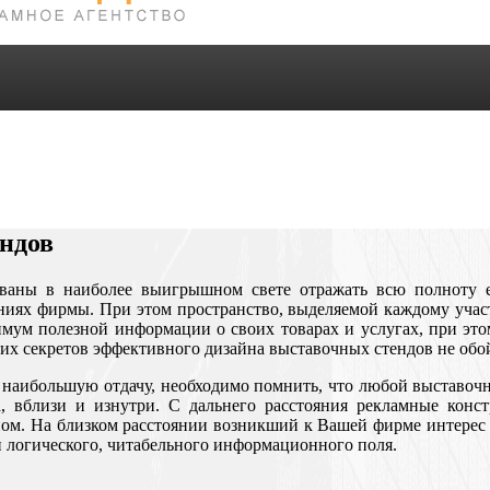
ндов
ваны в наиболее выигрышном свете отражать всю полноту ее
ниях фирмы. При этом пространство, выделяемой каждому учас
имум полезной информации о своих товарах и услугах, при это
ких секретов эффективного дизайна выставочных стендов не обо
ке наибольшую отдачу, необходимо помнить, что любой выставо
ка, вблизи и изнутри. С дальнего расстояния рекламные кон
ном. На близком расстоянии возникший к Вашей фирме интерес 
и логического, читабельного информационного поля.