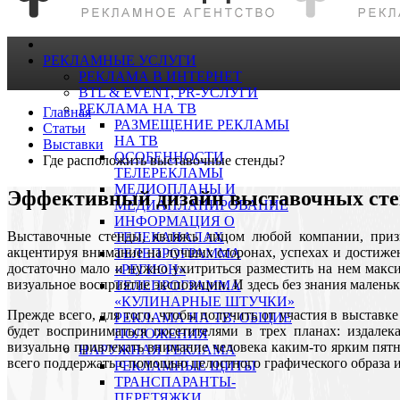
РЕКЛАМНЫЕ УСЛУГИ
РЕКЛАМА В ИНТЕРНЕТ
BTL & EVENT, PR-УСЛУГИ
РЕКЛАМА НА ТВ
Главная
РАЗМЕЩЕНИЕ РЕКЛАМЫ
Статьи
НА ТВ
Выставки
ОСОБЕННОСТИ
Где расположить выставочные стенды?
ТЕЛЕРЕКЛАМЫ
МЕДИОПЛАНЫ И
Эффективный дизайн выставочных сте
МЕДИАПЛАНИРОВАНИЕ
ИНФОРМАЦИЯ О
Выставочные стенды, являясь лицом любой компании, приз
ТЕЛЕКАНАЛАХ
акцентируя внимание на лучших сторонах, успехах и достиже
ТЕЛЕПРОГРАММА
достаточно мало и нужно ухитриться разместить на нем макс
«РЕГИОН»
визуальное восприятие экспозиции. И здесь без знания малень
ТЕЛЕПРОГРАММА
«КУЛИНАРНЫЕ ШТУЧКИ»
Прежде всего, для того, чтобы получить от участия в выстав
РЕКЛАМА НА ТВ: ОБЩИЕ
будет восприниматься посетителями в трех планах: издале
ПОЛОЖЕНИЯ
визуально привлекать внимание человека каким-то ярким пят
НАРУЖНАЯ РЕКЛАМА
всего поддержать с помощью целостного графического образа 
РЕКЛАМНЫЕ ЩИТЫ
ТРАНСПАРАНТЫ-
ПЕРЕТЯЖКИ