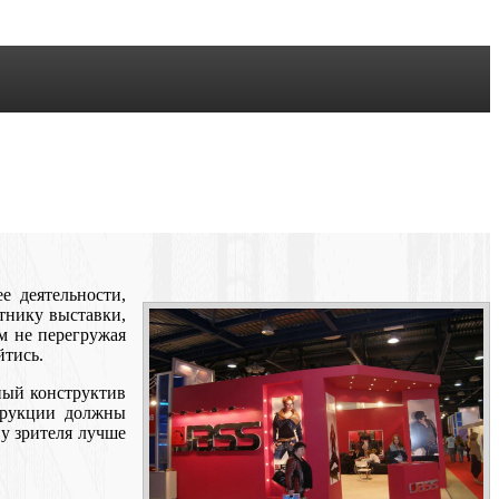
 деятельности,
тнику выставки,
м не перегружая
йтись.
чный конструктив
струкции должны
у зрителя лучше