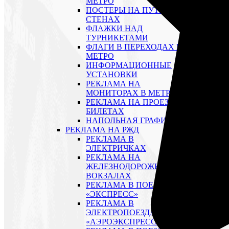
МЕТРО
ПОСТЕРЫ НА ПУТЕВЫХ
СТЕНАХ
ФЛАЖКИ НАД
ТУРНИКЕТАМИ
ФЛАГИ В ПЕРЕХОДАХ В
МЕТРО
ИНФОРМАЦИОННЫЕ
УСТАНОВКИ
РЕКЛАМА НА
МОНИТОРАХ В МЕТРО
РЕКЛАМА НА ПРОЕЗДНЫХ
БИЛЕТАХ
НАПОЛЬНАЯ ГРАФИКА
РЕКЛАМА НА РЖД
РЕКЛАМА В
ЭЛЕКТРИЧКАХ
РЕКЛАМА НА
ЖЕЛЕЗНОДОРОЖНЫХ
ВОКЗАЛАХ
РЕКЛАМА В ПОЕЗДАХ
«ЭКСПРЕСС»
РЕКЛАМА В
ЭЛЕКТРОПОЕЗДАХ
«АЭРОЭКСПРЕСС»