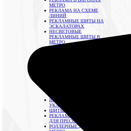
МЕТРО
РЕКЛАМА НА СХЕМЕ
ЛИНИЙ
РЕКЛАМНЫЕ ЩИТЫ НА
ЭСКАЛАТОРАХ
НЕСВЕТОВЫЕ
РЕКЛАМНЫЕ ЩИТЫ В
МЕТРО
СВЕТОВЫЕ ЩИТЫ
В ВЕСТИБЮЛЯХ МЕТРО
СТИКЕРЫ НА
ТУРНИКЕТАХ
CТИКЕРЫ НА ДВЕРЯХ
ВЕСТИБЮЛЕЙ
CТИКЕРЫ НА ВИТРАЖАХ
ДВЕРЕЙ
ЗВУКОВАЯ РЕКЛАМА В
МЕТРО
ИНФОРМАЦИОННЫЕ
УКАЗАТЕЛИ В МЕТРО
ЩИТЫ 4×8 М ТРИВИЖН
РЕКЛАМНЫЕ СТОЙКИ
ДЛЯ ПРЕССЫ
РОЛЛЕРНЫЕ ДИСПЛЕИ В