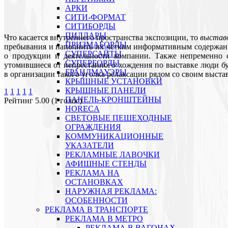
АРКИ
СИТИ-ФОРМАТ
СИТИБОРДЫ
ПИЛЛАРЫ
Что касается внутреннего пространства экспозиции, то
выстав
ПРИЗМАБОРДЫ
пребывания и наполнить их четким информативным содержани
СУПЕРСАЙТЫ
о продукции и деятельности компании. Также непременно о
СУПЕРБОРДЫ
утомившиеся от непрестанного хождения по выставке люди бу
БРАНДМАУЭРЫ
в организации такого уголка релаксации рядом со своим выст
КРЫШНЫЕ УСТАНОВКИ
КРЫШНЫЕ ПАНЕЛИ
1
1
1
1
1
ПАНЕЛЬ-КРОНШТЕЙНЫ
Рейтинг 5.00 (1 голос)
HORECA
СВЕТОВЫЕ ПЕШЕХОДНЫЕ
ОГРАЖДЕНИЯ
КОММУНИКАЦИОННЫЕ
УКАЗАТЕЛИ
РЕКЛАМНЫЕ ЛАВОЧКИ
АФИШНЫЕ СТЕНДЫ
РЕКЛАМА НА
ОСТАНОВКАХ
НАРУЖНАЯ РЕКЛАМА:
ОСОБЕННОСТИ
РЕКЛАМА В ТРАНСПОРТЕ
РЕКЛАМА В МЕТРО
РЕКЛАМА В ВАГОНАХ