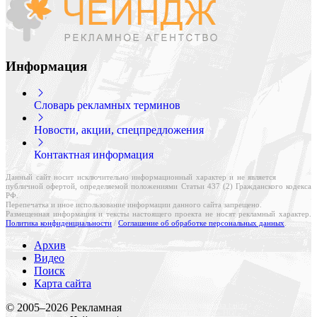
Информация
Словарь рекламных терминов
Новости, акции, спецпредложения
Контактная информация
Данный сайт носит исключительно информационный характер и не является
публичной офертой, определяемой положениями Статьи 437 (2) Гражданского кодекса
РФ.
Перепечатка и иное использование информации данного сайта запрещено.
Размещенная информация и тексты настоящего проекта не носят рекламный характер.
Политика конфиденциальности
/
Соглашение об обработке персональных данных
.
Архив
Видео
Поиск
Карта сайта
Создание и поддержка сайта
© 2005–
2026
Рекламная
Веб-студия «Реклама-НО!»