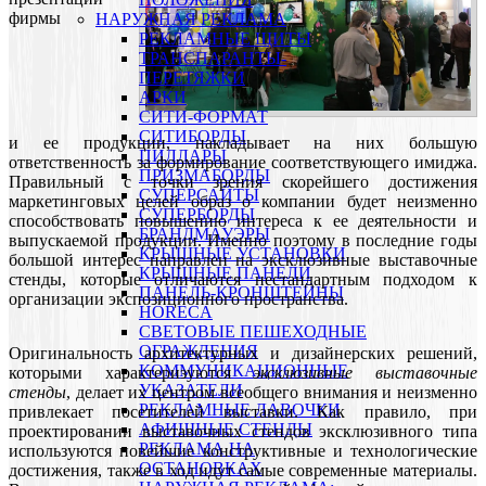
фирмы
НАРУЖНАЯ РЕКЛАМА
РЕКЛАМНЫЕ ЩИТЫ
ТРАНСПАРАНТЫ-
ПЕРЕТЯЖКИ
АРКИ
СИТИ-ФОРМАТ
СИТИБОРДЫ
и ее продукции, накладывает на них большую
ПИЛЛАРЫ
ответственность за формирование соответствующего имиджа.
ПРИЗМАБОРДЫ
Правильный с точки зрения скорейшего достижения
СУПЕРСАЙТЫ
маркетинговых целей образ о компании будет неизменно
СУПЕРБОРДЫ
способствовать повышению интереса к ее деятельности и
БРАНДМАУЭРЫ
выпускаемой продукции. Именно поэтому в последние годы
КРЫШНЫЕ УСТАНОВКИ
большой интерес направлен на эксклюзивные выставочные
КРЫШНЫЕ ПАНЕЛИ
стенды, которые отличаются нестандартным подходом к
ПАНЕЛЬ-КРОНШТЕЙНЫ
организации экспозиционного пространства.
HORECA
СВЕТОВЫЕ ПЕШЕХОДНЫЕ
ОГРАЖДЕНИЯ
Оригинальность архитектурных и дизайнерских решений,
КОММУНИКАЦИОННЫЕ
которыми характеризуются
эксклюзивные выставочные
УКАЗАТЕЛИ
стенды
, делает их центром всеобщего внимания и неизменно
РЕКЛАМНЫЕ ЛАВОЧКИ
привлекает посетителей выставки. Как правило, при
АФИШНЫЕ СТЕНДЫ
проектировании выставочных стендов эксклюзивного типа
РЕКЛАМА НА
используются новейшие конструктивные и технологические
ОСТАНОВКАХ
достижения, также в ход идут самые современные материалы.