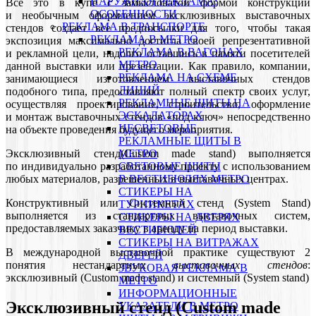
НАРУЖНАЯ РЕКЛАМА:
Все это в купе с замысловатой формой конструкции
ОСОБЕННОСТИ
и необычным оформлением эксклюзивных выставочных
РЕКЛАМА В ТРАНСПОРТЕ
стендов создает все предпосылки для того, чтобы такая
РЕКЛАМА В МЕТРО
экспозиция максимально достигла своей репрезентативной
РЕКЛАМА В ВАГОНАХ
и рекламной цели, надолго оставшись в памяти посетителей
МЕТРО
данной выставки или презентации. Как правило, компании,
РЕКЛАМА НА СХЕМЕ
занимающиеся изготовлением выставочных стендов
ЛИНИЙ
подобного типа, предоставляют полный спектр своих услуг,
РЕКЛАМНЫЕ ЩИТЫ НА
осуществляя проектирование, строительство, оформление
ЭСКАЛАТОРАХ
и монтаж выставочных стендов «под ключ» непосредственно
НЕСВЕТОВЫЕ
на объекте проведения будущего мероприятия.
РЕКЛАМНЫЕ ЩИТЫ В
Эксклюзивный стенд(Custom made stand) выполняется
МЕТРО
по индивидуально разработанному проекту с использованием
СВЕТОВЫЕ ЩИТЫ
любых материалов, разрешенных в выставочных центрах.
В ВЕСТИБЮЛЯХ МЕТРО
СТИКЕРЫ НА
Конструктивный или Системный стенд (System Stand)
ТУРНИКЕТАХ
выполняется из стандартных выставочных систем,
CТИКЕРЫ НА ДВЕРЯХ
предоставляемых заказчику в аренду на период выставки.
ВЕСТИБЮЛЕЙ
CТИКЕРЫ НА ВИТРАЖАХ
В международной выставочной практике существуют 2
ДВЕРЕЙ
понятия нестандартных
выставочных стендов
:
ЗВУКОВАЯ РЕКЛАМА В
эксклюзивный (Custom made stand) и системный (System stand)
МЕТРО
ИНФОРМАЦИОННЫЕ
Эксклюзивный стенд (Custom made
УКАЗАТЕЛИ В МЕТРО