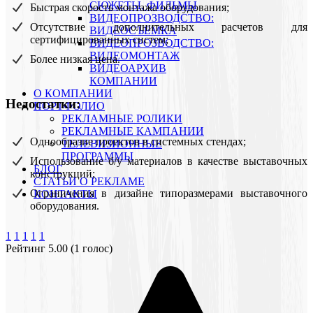
СЮЖЕТЫ, ФИЛЬМЫ
Быстрая скорость монтажа оборудования;
ВИДЕОПРОЗВОДСТВО:
Отсутствие дополнительных расчетов для
ВИДЕОСЪЕМКА
сертифицированных систем;
ВИДЕОПРОЗВОДСТВО:
ВИДЕОМОНТАЖ
Более низкая цена.
ВИДЕОАРХИВ
КОМПАНИИ
О КОМПАНИИ
Недостатки:
ПОРТФОЛИО
РЕКЛАМНЫЕ РОЛИКИ
РЕКЛАМНЫЕ КАМПАНИИ
Однообразие проектов в системных стендах;
ТЕЛЕВИЗИОННЫЕ
ПРОГРАММЫ
Использование б/у материалов в качестве выставочных
БЛОГ
конструкций;
СТАТЬИ О РЕКЛАМЕ
Ограничения в дизайне типоразмерами выставочного
КОНТАКТЫ
оборудования.
1
1
1
1
1
Рейтинг 5.00 (1 голос)