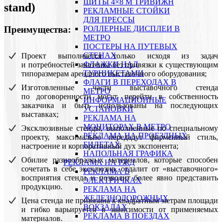
ЩИТЫ 4×8 М ТРИВИЖН
stand)
РЕКЛАМНЫЕ СТОЙКИ
ДЛЯ ПРЕССЫ
Преимущества:
РОЛЛЕРНЫЕ ДИСПЛЕИ В
МЕТРО
ПОСТЕРЫ НА ПУТЕВЫХ
СТЕНАХ
Проект выполняется только исходя из задач
ФЛАЖКИ НАД
и потребностей заказчика без привязки к существующим
ТУРНИКЕТАМИ
типоразмерам арендного выставочного оборудования;
ФЛАГИ В ПЕРЕХОДАХ В
Изготовленные части выставочного стенда
МЕТРО
по договоренности могут перейти в собственность
ИНФОРМАЦИОННЫЕ
заказчика и быть использованы на последующих
УСТАНОВКИ
выставках;
РЕКЛАМА НА
МОНИТОРАХ В МЕТРО
Эксклюзивные стенды, выполненные по специальному
РЕКЛАМА НА ПРОЕЗДНЫХ
проекту, максимально передадут фирменный стиль,
БИЛЕТАХ
настроение и корпоративный дух экспонента;
НАПОЛЬНАЯ ГРАФИКА
Обилие разнообразных материалов, которые способен
РЕКЛАМА НА РЖД
сочетать в себе эксклюзив, отдалит от «выставочного»
РЕКЛАМА В
восприятия стенда и позволит более явно представить
ЭЛЕКТРИЧКАХ
продукцию.
РЕКЛАМА НА
ЖЕЛЕЗНОДОРОЖНЫХ
Цена стенда не привязана к квадратным метрам площади
ВОКЗАЛАХ
и гибко варьируется в зависимости от применяемых
РЕКЛАМА В ПОЕЗДАХ
материалов.