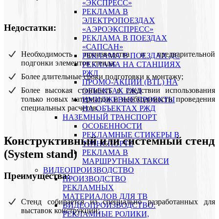
«ЭКСПРЕСС»
РЕКЛАМА В
ЭЛЕКТРОПОЕЗДАХ
Недостатки:
«АЭРОЭКСПРЕСС»
РЕКЛАМА В ПОЕЗДАХ
«САПСАН»
Необходимость производства и предварительной
РЕКЛАМА В ПОЕЗДАХ ДС
подгонки элементов стенда;
РЕКЛАМА НА СТАНЦИЯХ
РЖД
Более длительные сроки подготовки к монтажу;
ПРОМО-АКЦИИ (BTL) НА
Более высокая стоимость в следствии использования
ОБЪЕКТАХ РЖД
только новых материалов и необходимости проведения
ИМИДЖЕВЫЕ ПРОЕКТЫ
специальных расчетов.
НА ОБЪЕКТАХ РЖД
НАЗЕМНЫЙ ТРАНСПОРТ
ОСОБЕННОСТИ
РЕКЛАМНЫЕ СТИКЕРЫ В
Конструктивный или системный стенд
ТРАНСПОРТЕ
(System stand)
РЕКЛАМА В
МАРШРУТНЫХ ТАКСИ
ВИДЕОПРОИЗВОДСТВО
Преимущества:
ПРОИЗВОДСТВО
РЕКЛАМНЫХ
МАТЕРИАЛОВ ДЛЯ ТВ
Стенд собирается из специально разработанных для
ВИДЕОПРОИЗВОДСТВО:
выставок конструкций;
РЕКЛАМНЫЕ РОЛИКИ,