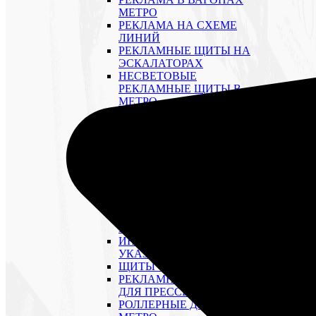
МЕТРО
РЕКЛАМА НА СХЕМЕ
ЛИНИЙ
РЕКЛАМНЫЕ ЩИТЫ НА
ЭСКАЛАТОРАХ
НЕСВЕТОВЫЕ
РЕКЛАМНЫЕ ЩИТЫ В
МЕТРО
СВЕТОВЫЕ ЩИТЫ
В ВЕСТИБЮЛЯХ МЕТРО
СТИКЕРЫ НА
ТУРНИКЕТАХ
CТИКЕРЫ НА ДВЕРЯХ
ВЕСТИБЮЛЕЙ
CТИКЕРЫ НА ВИТРАЖАХ
ДВЕРЕЙ
ЗВУКОВАЯ РЕКЛАМА В
МЕТРО
ИНФОРМАЦИОННЫЕ
УКАЗАТЕЛИ В МЕТРО
ЩИТЫ 4×8 М ТРИВИЖН
РЕКЛАМНЫЕ СТОЙКИ
ДЛЯ ПРЕССЫ
РОЛЛЕРНЫЕ ДИСПЛЕИ В