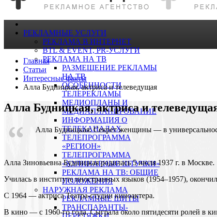
РЕКЛАМНЫЕ УСЛУГИ
РЕКЛАМА В ИНТЕРНЕТ
BTL & EVENT, PR-УСЛУГИ
РЕКЛАМА НА ТВ
Главная
РАЗМЕЩЕНИЕ РЕКЛАМЫ
Статьи
НА ТВ
Интересные факты
ОСОБЕННОСТИ
Алла Будницкая, актриса и телеведущая
ТЕЛЕРЕКЛАМЫ
МЕДИОПЛАНЫ И
Алла Будницкая, актриса и телеведуща
МЕДИАПЛАНИРОВАНИЕ
ИНФОРМАЦИЯ О
ТЕЛЕКАНАЛАХ
Алла Будницкая: Секрет женщины — в универсально
ТЕЛЕПРОГРАММА
«РЕГИОН»
ТЕЛЕПРОГРАММА
Алла Зиновьевна Будницкая родилась 5 июля 1937 г. в Москве.
«КУЛИНАРНЫЕ ШТУЧКИ»
РЕКЛАМА НА ТВ: ОБЩИЕ
Училась в институте иностранных языков (1954–1957), окончил
ПОЛОЖЕНИЯ
НАРУЖНАЯ РЕКЛАМА
С 1964 — актриса Театра-студии киноактера.
РЕКЛАМНЫЕ ЩИТЫ
ТРАНСПАРАНТЫ-
В кино — с 1960-го года. Cыграла около пятидесяти ролей в к
ПЕРЕТЯЖКИ