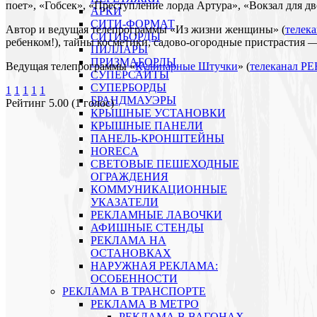
поет», «Гобсек», «Преступление лорда Артура», «Вокзал для д
АРКИ
СИТИ-ФОРМАТ
Автор и ведущая телепрограммы «Из жизни женщины» (
телек
СИТИБОРДЫ
ребенком!), тайны косметики, садово-огородные пристрастия — 
ПИЛЛАРЫ
ПРИЗМАБОРДЫ
Ведущая телепрограммы «
Кулинарные Штучки
» (
телеканал Р
СУПЕРСАЙТЫ
СУПЕРБОРДЫ
1
1
1
1
1
БРАНДМАУЭРЫ
Рейтинг 5.00 (1 голос)
КРЫШНЫЕ УСТАНОВКИ
КРЫШНЫЕ ПАНЕЛИ
ПАНЕЛЬ-КРОНШТЕЙНЫ
HORECA
СВЕТОВЫЕ ПЕШЕХОДНЫЕ
ОГРАЖДЕНИЯ
КОММУНИКАЦИОННЫЕ
УКАЗАТЕЛИ
РЕКЛАМНЫЕ ЛАВОЧКИ
АФИШНЫЕ СТЕНДЫ
РЕКЛАМА НА
ОСТАНОВКАХ
НАРУЖНАЯ РЕКЛАМА:
ОСОБЕННОСТИ
РЕКЛАМА В ТРАНСПОРТЕ
РЕКЛАМА В МЕТРО
РЕКЛАМА В ВАГОНАХ