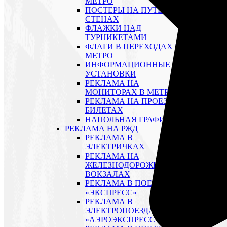
МЕТРО
ПОСТЕРЫ НА ПУТЕВЫХ
СТЕНАХ
ФЛАЖКИ НАД
ТУРНИКЕТАМИ
ФЛАГИ В ПЕРЕХОДАХ В
МЕТРО
ИНФОРМАЦИОННЫЕ
УСТАНОВКИ
РЕКЛАМА НА
МОНИТОРАХ В МЕТРО
РЕКЛАМА НА ПРОЕЗДНЫХ
БИЛЕТАХ
НАПОЛЬНАЯ ГРАФИКА
РЕКЛАМА НА РЖД
РЕКЛАМА В
ЭЛЕКТРИЧКАХ
РЕКЛАМА НА
ЖЕЛЕЗНОДОРОЖНЫХ
ВОКЗАЛАХ
РЕКЛАМА В ПОЕЗДАХ
«ЭКСПРЕСС»
РЕКЛАМА В
ЭЛЕКТРОПОЕЗДАХ
«АЭРОЭКСПРЕСС»