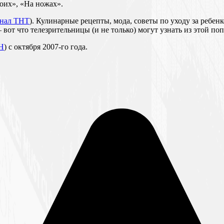
воих», «На ножах».
анал ТНТ
). Кулинарные рецепты, мода, советы по уходу за ребе
вот что телезрительницы (и не только) могут узнать из этой по
ЕН
) с октября 2007-го года.