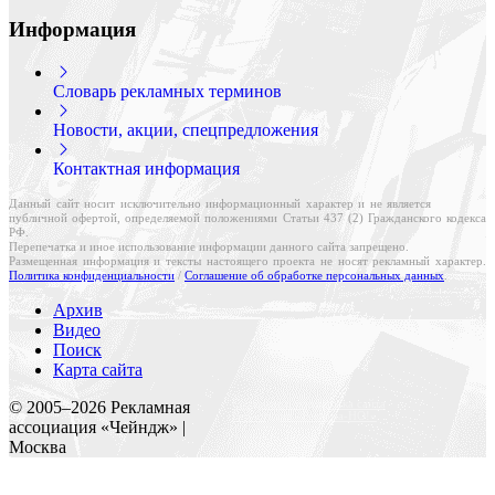
Информация
Словарь рекламных терминов
Новости, акции, спецпредложения
Контактная информация
Данный сайт носит исключительно информационный характер и не является
публичной офертой, определяемой положениями Статьи 437 (2) Гражданского кодекса
РФ.
Перепечатка и иное использование информации данного сайта запрещено.
Размещенная информация и тексты настоящего проекта не носят рекламный характер.
Политика конфиденциальности
/
Соглашение об обработке персональных данных
.
Архив
Видео
Поиск
Карта сайта
Создание и поддержка сайта
© 2005–
2026
Рекламная
Веб-студия «Реклама-НО!»
ассоциация «Чейндж» |
Москва