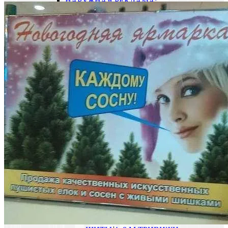
НАРУЖНАЯ РЕКЛАМА:
ОСОБЕННОСТИ
РЕКЛАМА В ТРАНСПОРТЕ
РЕКЛАМА В МЕТРО
РЕКЛАМА В ВАГОНАХ
МЕТРО
РЕКЛАМА НА СХЕМЕ
ЛИНИЙ
РЕКЛАМНЫЕ ЩИТЫ НА
ЭСКАЛАТОРАХ
НЕСВЕТОВЫЕ
РЕКЛАМНЫЕ ЩИТЫ В
МЕТРО
СВЕТОВЫЕ ЩИТЫ
В ВЕСТИБЮЛЯХ МЕТРО
СТИКЕРЫ НА
ТУРНИКЕТАХ
CТИКЕРЫ НА ДВЕРЯХ
ВЕСТИБЮЛЕЙ
CТИКЕРЫ НА ВИТРАЖАХ
ДВЕРЕЙ
ЗВУКОВАЯ РЕКЛАМА В
МЕТРО
ИНФОРМАЦИОННЫЕ
УКАЗАТЕЛИ В МЕТРО