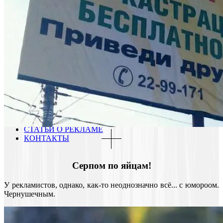
СЮЖЕТЫ, ФИЛЬМЫ
ВИДЕОПРОЗВОДСТВО:
ВИДЕОСЪЕМКА
ВИДЕОПРОЗВОДСТВО:
ВИДЕОМОНТАЖ
ВИДЕОАРХИВ
КОМПАНИИ
О КОМПАНИИ
ПОРТФОЛИО
РЕКЛАМНЫЕ РОЛИКИ
РЕКЛАМНЫЕ КАМПАНИИ
ТЕЛЕВИЗИОННЫЕ
ПРОГРАММЫ
БЛОГ
СТАТЬИ О РЕКЛАМЕ
КОНТАКТЫ
Серпом по яйцам!
У рекламистов, однако, как-то неоднозначно всё... с юмороом.
Чернушечным.