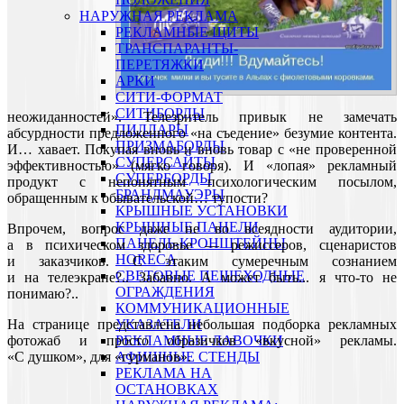
НАРУЖНАЯ РЕКЛАМА
РЕКЛАМНЫЕ ЩИТЫ
ТРАНСПАРАНТЫ-
ПЕРЕТЯЖКИ
АРКИ
СИТИ-ФОРМАТ
СИТИБОРДЫ
неожиданностей». Телезритель привык не замечать
ПИЛЛАРЫ
абсурдности предложенного «на съедение» безумие контента.
ПРИЗМАБОРДЫ
И… хавает. Покупая вновь и вновь товар с «не проверенной
СУПЕРСАЙТЫ
эффективностью» (мягко говоря). И «лопая» рекламный
СУПЕРБОРДЫ
продукт с непонятным психологическим посылом,
БРАНДМАУЭРЫ
обращенным к обывательской… тупости?
КРЫШНЫЕ УСТАНОВКИ
КРЫШНЫЕ ПАНЕЛИ
Впрочем, вопрос даже не во всеядности аудитории,
ПАНЕЛЬ-КРОНШТЕЙНЫ
а в психическом здоровье — режиссеров, сценаристов
HORECA
и заказчиков. С этаким сумеречным сознанием
СВЕТОВЫЕ ПЕШЕХОДНЫЕ
и на телеэкране?.. Забавно. А может быть... я что-то не
ОГРАЖДЕНИЯ
понимаю?..
КОММУНИКАЦИОННЫЕ
УКАЗАТЕЛИ
На странице представлена небольшая подборка рекламных
РЕКЛАМНЫЕ ЛАВОЧКИ
фотожаб и просто образичков «вкусной» рекламы.
АФИШНЫЕ СТЕНДЫ
«С душком», для «гурманов».
РЕКЛАМА НА
ОСТАНОВКАХ