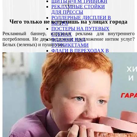
ЩИТЫ 4×8 М ТРИВИЖН
РЕКЛАМНЫЕ СТОЙКИ
ДЛЯ ПРЕССЫ
РОЛЛЕРНЫЕ ДИСПЛЕИ В
Чего только не встретишь на улицах города
МЕТРО
ПОСТЕРЫ НА ПУТЕВЫХ
Рекламный баннер, наружная реклама для внутреннего
СТЕНАХ
потребления. Не двусмысденная: предложение интим услуг?
ФЛАЖКИ НАД
Белых (зеленых) и пушистых.
ТУРНИКЕТАМИ
ФЛАГИ В ПЕРЕХОДАХ В
МЕТРО
ИНФОРМАЦИОННЫЕ
УСТАНОВКИ
РЕКЛАМА НА
МОНИТОРАХ В МЕТРО
РЕКЛАМА НА ПРОЕЗДНЫХ
БИЛЕТАХ
НАПОЛЬНАЯ ГРАФИКА
РЕКЛАМА НА РЖД
РЕКЛАМА В
ЭЛЕКТРИЧКАХ
РЕКЛАМА НА
ЖЕЛЕЗНОДОРОЖНЫХ
ВОКЗАЛАХ
РЕКЛАМА В ПОЕЗДАХ