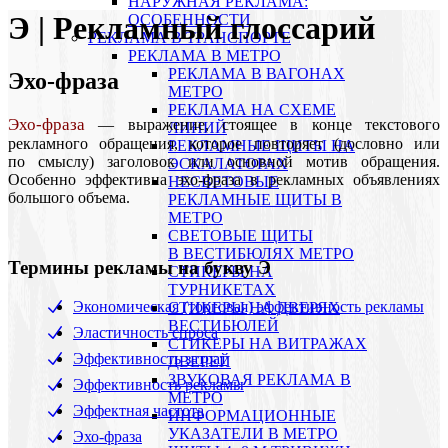
НАРУЖНАЯ РЕКЛАМА:
Э | Рекламный глоссарий
ОСОБЕННОСТИ
РЕКЛАМА В ТРАНСПОРТЕ
РЕКЛАМА В МЕТРО
РЕКЛАМА В ВАГОНАХ
Эхо-фраза
МЕТРО
РЕКЛАМА НА СХЕМЕ
Эхо-фраза
— выражение, стоящее в конце текстового
ЛИНИЙ
рекламного обращения, которое повторяет (дословно или
РЕКЛАМНЫЕ ЩИТЫ НА
по смыслу) заголовок или основной мотив обращения.
ЭСКАЛАТОРАХ
Особенно эффективна эхо-фраза в рекламных объявлениях
НЕСВЕТОВЫЕ
большого объема.
РЕКЛАМНЫЕ ЩИТЫ В
МЕТРО
СВЕТОВЫЕ ЩИТЫ
В ВЕСТИБЮЛЯХ МЕТРО
Термины рекламы на букву Э
СТИКЕРЫ НА
ТУРНИКЕТАХ
Экономическая (торговая) эффективность рекламы
CТИКЕРЫ НА ДВЕРЯХ
ВЕСТИБЮЛЕЙ
Эластичность спроса
CТИКЕРЫ НА ВИТРАЖАХ
Эффективность затрат
ДВЕРЕЙ
ЗВУКОВАЯ РЕКЛАМА В
Эффективность рекламы
МЕТРО
Эффектная частота
ИНФОРМАЦИОННЫЕ
УКАЗАТЕЛИ В МЕТРО
Эхо-фраза