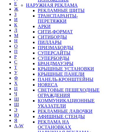
Е
НАРУЖНАЯ РЕКЛАМА
Ж
РЕКЛАМНЫЕ ЩИТЫ
З
ТРАНСПАРАНТЫ-
И
ПЕРЕТЯЖКИ
К
АРКИ
Л
СИТИ-ФОРМАТ
М
СИТИБОРДЫ
Н
ПИЛЛАРЫ
О
ПРИЗМАБОРДЫ
П
СУПЕРСАЙТЫ
Р
СУПЕРБОРДЫ
С
БРАНДМАУЭРЫ
Т
КРЫШНЫЕ УСТАНОВКИ
У
КРЫШНЫЕ ПАНЕЛИ
Ф
ПАНЕЛЬ-КРОНШТЕЙНЫ
Х
HORECA
Ц
СВЕТОВЫЕ ПЕШЕХОДНЫЕ
Ч
ОГРАЖДЕНИЯ
Ш
КОММУНИКАЦИОННЫЕ
Щ
УКАЗАТЕЛИ
Э
РЕКЛАМНЫЕ ЛАВОЧКИ
Ю
АФИШНЫЕ СТЕНДЫ
Я
РЕКЛАМА НА
A-W
ОСТАНОВКАХ