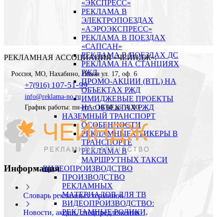
«ЭКСПРЕСС»
РЕКЛАМА В
ЭЛЕКТРОПОЕЗДАХ
«АЭРОЭКСПРЕСС»
РЕКЛАМА В ПОЕЗДАХ
«САПСАН»
РЕКЛАМА В ПОЕЗДАХ ДС
РЕКЛАМНАЯ АССОЦИАЦИЯ «ЧЕЙНДЖ»:
РЕКЛАМА НА СТАНЦИЯХ
РЖД
Россия
,
МО, Нахабино
,
Новая ул. 17, оф. 6
ПРОМО-АКЦИИ (BTL) НА
107-51-99
+7(916)
ОБЪЕКТАХ РЖД
info@reklama-no.ru
ИМИДЖЕВЫЕ ПРОЕКТЫ
НА ОБЪЕКТАХ РЖД
График работы: пн-пт. с 10.00 до 18.00
НАЗЕМНЫЙ ТРАНСПОРТ
ОСОБЕННОСТИ
РЕКЛАМНЫЕ СТИКЕРЫ В
ТРАНСПОРТЕ
РЕКЛАМА В
МАРШРУТНЫХ ТАКСИ
Информация
ВИДЕОПРОИЗВОДСТВО
ПРОИЗВОДСТВО
РЕКЛАМНЫХ
МАТЕРИАЛОВ ДЛЯ ТВ
Словарь рекламных терминов
ВИДЕОПРОИЗВОДСТВО:
РЕКЛАМНЫЕ РОЛИКИ,
Новости, акции, спецпредложения