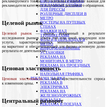
ЩИТЫ 4×8 М ТРИВИЖН
рекламируемого товара. Это основная и наиболее важная для
РЕКЛАМНЫЕ СТОЙКИ
рекламодателя категория получателей рекламного обращения.
ДЛЯ ПРЕССЫ
РОЛЛЕРНЫЕ ДИСПЛЕИ В
МЕТРО
Целевой рынок
ПОСТЕРЫ НА ПУТЕВЫХ
СТЕНАХ
ФЛАЖКИ НАД
Целевой рынок
— рынок, выбранный в результате
ТУРНИКЕТАМИ
исследования рынков сбыта той или иной продукции или
ФЛАГИ В ПЕРЕХОДАХ В
услуги, характеризующийся минимальными расходами
МЕТРО
на маркетинг и обеспечивающий для фирмы основную долю
ИНФОРМАЦИОННЫЕ
результата ее деятельности.
УСТАНОВКИ
РЕКЛАМА НА
МОНИТОРАХ В МЕТРО
РЕКЛАМА НА ПРОЕЗДНЫХ
Ценовая эластичность
БИЛЕТАХ
НАПОЛЬНАЯ ГРАФИКА
РЕКЛАМА НА РЖД
Ценовая эластичность
— мера чувствительности спроса
РЕКЛАМА В
к изменению цены.
ЭЛЕКТРИЧКАХ
РЕКЛАМА НА
ЖЕЛЕЗНОДОРОЖНЫХ
Центральный разворот
ВОКЗАЛАХ
РЕКЛАМА В ПОЕЗДАХ