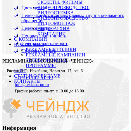
СЮЖЕТЫ, ФИЛЬМЫ
ВИДЕОПРОЗВОДСТВО:
Цветоделение
ВИДЕОСЪЕМКА
Целевая аудитория или целевая группа рекламного
ВИДЕОПРОЗВОДСТВО:
обращения
ВИДЕОМОНТАЖ
Целевой рынок
ВИДЕОАРХИВ
КОМПАНИИ
Ценовая эластичность
О КОМПАНИИ
Центральный разворот
ПОРТФОЛИО
РЕКЛАМНЫЕ РОЛИКИ
Цифровая печать
РЕКЛАМНЫЕ КАМПАНИИ
ТЕЛЕВИЗИОННЫЕ
РЕКЛАМНАЯ АССОЦИАЦИЯ «ЧЕЙНДЖ»:
ПРОГРАММЫ
БЛОГ
Россия
,
МО, Нахабино
,
Новая ул. 17, оф. 6
СТАТЬИ О РЕКЛАМЕ
107-51-99
+7(916)
КОНТАКТЫ
info@reklama-no.ru
График работы: пн-пт. с 10.00 до 18.00
Информация