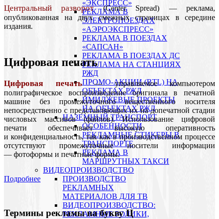
«ЭКСПРЕСС»
Центральный разворот
(Center Spread) — реклама,
РЕКЛАМА В
опубликованная на двух смежных страницах в середине
ЭЛЕКТРОПОЕЗДАХ
издания.
«АЭРОЭКСПРЕСС»
РЕКЛАМА В ПОЕЗДАХ
«САПСАН»
РЕКЛАМА В ПОЕЗДАХ ДС
Цифровая печать
РЕКЛАМА НА СТАНЦИЯХ
РЖД
ПРОМО-АКЦИИ (BTL) НА
Цифровая печать
— управляемое компьютером
ОБЪЕКТАХ РЖД
полиграфическое воспроизведение оригинала в печатной
ИМИДЖЕВЫЕ ПРОЕКТЫ
машине без промежуточного вещественного носителя
НА ОБЪЕКТАХ РЖД
непосредственно с представляющих их на допечатной стадии
НАЗЕМНЫЙ ТРАНСПОРТ
числовых массивов (файлов). Использование цифровой
ОСОБЕННОСТИ
печати обеспечивает высокую оперативность
РЕКЛАМНЫЕ СТИКЕРЫ В
и конфиденциальность, так как в производственном процессе
ТРАНСПОРТЕ
отсутствуют промежуточные носители информации
РЕКЛАМА В
— фотоформы и печатные формы.
МАРШРУТНЫХ ТАКСИ
ВИДЕОПРОИЗВОДСТВО
ПРОИЗВОДСТВО
Подробнее
РЕКЛАМНЫХ
МАТЕРИАЛОВ ДЛЯ ТВ
ВИДЕОПРОИЗВОДСТВО:
Термины рекламы на букву Ц
РЕКЛАМНЫЕ РОЛИКИ,