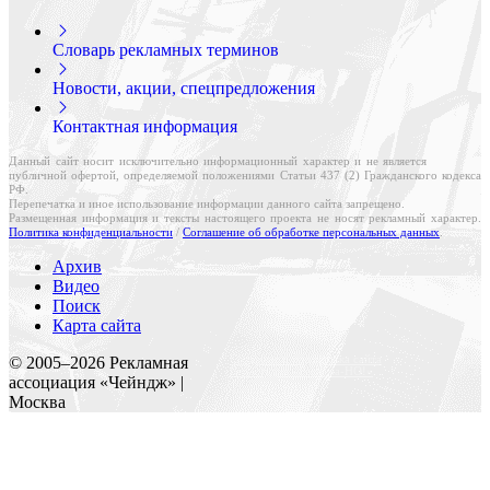
Словарь рекламных терминов
Новости, акции, спецпредложения
Контактная информация
Данный сайт носит исключительно информационный характер и не является
публичной офертой, определяемой положениями Статьи 437 (2) Гражданского кодекса
РФ.
Перепечатка и иное использование информации данного сайта запрещено.
Размещенная информация и тексты настоящего проекта не носят рекламный характер.
Политика конфиденциальности
/
Соглашение об обработке персональных данных
.
Архив
Видео
Поиск
Карта сайта
Создание и поддержка сайта
© 2005–
2026
Рекламная
Веб-студия «Реклама-НО!»
ассоциация «Чейндж» |
Москва