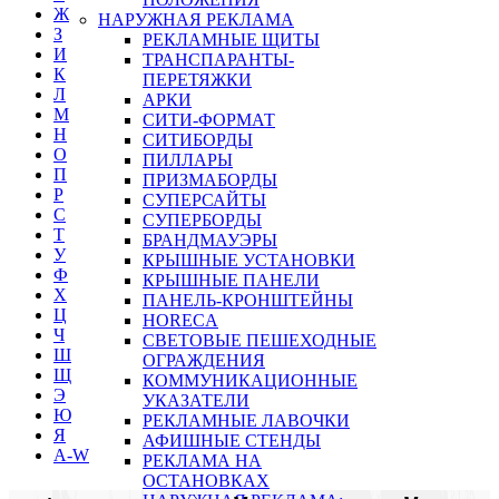
Ж
НАРУЖНАЯ РЕКЛАМА
З
РЕКЛАМНЫЕ ЩИТЫ
И
ТРАНСПАРАНТЫ-
К
ПЕРЕТЯЖКИ
Л
АРКИ
М
СИТИ-ФОРМАТ
Н
СИТИБОРДЫ
О
ПИЛЛАРЫ
П
ПРИЗМАБОРДЫ
Р
СУПЕРСАЙТЫ
С
СУПЕРБОРДЫ
Т
БРАНДМАУЭРЫ
У
КРЫШНЫЕ УСТАНОВКИ
Ф
КРЫШНЫЕ ПАНЕЛИ
Х
ПАНЕЛЬ-КРОНШТЕЙНЫ
Ц
HORECA
Ч
СВЕТОВЫЕ ПЕШЕХОДНЫЕ
Ш
ОГРАЖДЕНИЯ
Щ
КОММУНИКАЦИОННЫЕ
Э
УКАЗАТЕЛИ
Ю
РЕКЛАМНЫЕ ЛАВОЧКИ
Я
АФИШНЫЕ СТЕНДЫ
A-W
РЕКЛАМА НА
ОСТАНОВКАХ