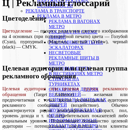
Ц | Рекламный глоссарий
НАРУЖНАЯ РЕКЛАМА:
ОСОБЕННОСТИ
РЕКЛАМА В ТРАНСПОРТЕ
РЕКЛАМА В МЕТРО
Цветоделение
РЕКЛАМА В ВАГОНАХ
МЕТРО
Цветоделение
— процесс разделения цветного изображения
РЕКЛАМА НА СХЕМЕ
на 4 основных (при полноцветной печати) цвета — Голубой
ЛИНИЙ
(Cyan), пурпурный (Magenta), желтый (Yellow), черный
РЕКЛАМНЫЕ ЩИТЫ НА
(вlack) — CMYK.
ЭСКАЛАТОРАХ
НЕСВЕТОВЫЕ
РЕКЛАМНЫЕ ЩИТЫ В
МЕТРО
Целевая аудитория или целевая группа
СВЕТОВЫЕ ЩИТЫ
В ВЕСТИБЮЛЯХ МЕТРО
рекламного обращения
СТИКЕРЫ НА
ТУРНИКЕТАХ
Целевая аудитория или целевая группа рекламного
CТИКЕРЫ НА ДВЕРЯХ
обращения
ВЕСТИБЮЛЕЙ
(Target Audience) — желаемая или
CТИКЕРЫ НА ВИТРАЖАХ
предпочитаемая с точки зрения рекламодателя аудитория
ДВЕРЕЙ
рекламного сообщения (воздействие). Обычно
ЗВУКОВАЯ РЕКЛАМА В
характеризуется рядом демографических (возраст, пол,
МЕТРО
уровень дохода и т. п.), потребительских показателей либо
ИНФОРМАЦИОННЫЕ
социальным уровнем. Подавляющее большинство целевой
УКАЗАТЕЛИ В МЕТРО
аудитории — потенциальные покупатели и/или клиенты