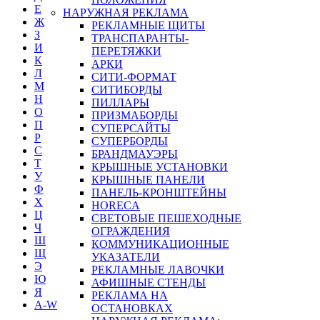
Е
НАРУЖНАЯ РЕКЛАМА
Ж
РЕКЛАМНЫЕ ЩИТЫ
З
ТРАНСПАРАНТЫ-
И
ПЕРЕТЯЖКИ
К
АРКИ
Л
СИТИ-ФОРМАТ
М
СИТИБОРДЫ
Н
ПИЛЛАРЫ
О
ПРИЗМАБОРДЫ
П
СУПЕРСАЙТЫ
Р
СУПЕРБОРДЫ
С
БРАНДМАУЭРЫ
Т
КРЫШНЫЕ УСТАНОВКИ
У
КРЫШНЫЕ ПАНЕЛИ
Ф
ПАНЕЛЬ-КРОНШТЕЙНЫ
Х
HORECA
Ц
СВЕТОВЫЕ ПЕШЕХОДНЫЕ
Ч
ОГРАЖДЕНИЯ
Ш
КОММУНИКАЦИОННЫЕ
Щ
УКАЗАТЕЛИ
Э
РЕКЛАМНЫЕ ЛАВОЧКИ
Ю
АФИШНЫЕ СТЕНДЫ
Я
РЕКЛАМА НА
A-W
ОСТАНОВКАХ