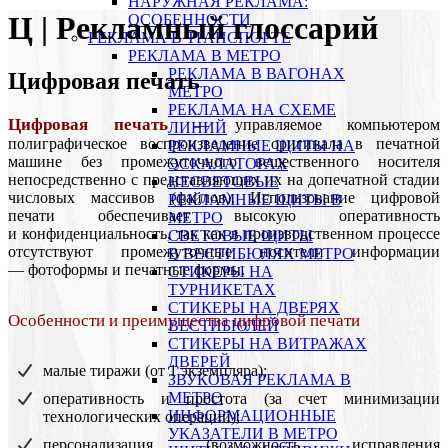
НАРУЖНАЯ РЕКЛАМА:
Ц | Рекламный глоссарий
ОСОБЕННОСТИ
РЕКЛАМА В ТРАНСПОРТЕ
РЕКЛАМА В МЕТРО
РЕКЛАМА В ВАГОНАХ
Цифровая печать
МЕТРО
РЕКЛАМА НА СХЕМЕ
Цифровая печать
— управляемое компьютером
ЛИНИЙ
полиграфическое воспроизведение оригинала в печатной
РЕКЛАМНЫЕ ЩИТЫ НА
машине без промежуточного вещественного носителя
ЭСКАЛАТОРАХ
непосредственно с представляющих их на допечатной стадии
НЕСВЕТОВЫЕ
числовых массивов (файлов). Использование цифровой
РЕКЛАМНЫЕ ЩИТЫ В
печати обеспечивает высокую оперативность
МЕТРО
и конфиденциальность, так как в производственном процессе
СВЕТОВЫЕ ЩИТЫ
отсутствуют промежуточные носители информации
В ВЕСТИБЮЛЯХ МЕТРО
— фотоформы и печатные формы.
СТИКЕРЫ НА
ТУРНИКЕТАХ
CТИКЕРЫ НА ДВЕРЯХ
Особенности и преимущества цифровой печати
ВЕСТИБЮЛЕЙ
CТИКЕРЫ НА ВИТРАЖАХ
ДВЕРЕЙ
малые тиражи (от 1 экземпляра);
ЗВУКОВАЯ РЕКЛАМА В
МЕТРО
оперативность и простота (за счет минимизации
ИНФОРМАЦИОННЫЕ
технологических операций);
УКАЗАТЕЛИ В МЕТРО
персонализация (возможность исправления