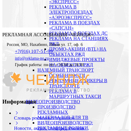
«ЭКСПРЕСС»
РЕКЛАМА В
ЭЛЕКТРОПОЕЗДАХ
«АЭРОЭКСПРЕСС»
РЕКЛАМА В ПОЕЗДАХ
«САПСАН»
РЕКЛАМА В ПОЕЗДАХ ДС
РЕКЛАМНАЯ АССОЦИАЦИЯ «ЧЕЙНДЖ»:
РЕКЛАМА НА СТАНЦИЯХ
РЖД
Россия
,
МО, Нахабино
,
Новая ул. 17, оф. 6
ПРОМО-АКЦИИ (BTL) НА
107-51-99
+7(916)
ОБЪЕКТАХ РЖД
info@reklama-no.ru
ИМИДЖЕВЫЕ ПРОЕКТЫ
НА ОБЪЕКТАХ РЖД
График работы: пн-пт. с 10.00 до 18.00
НАЗЕМНЫЙ ТРАНСПОРТ
ОСОБЕННОСТИ
РЕКЛАМНЫЕ СТИКЕРЫ В
ТРАНСПОРТЕ
РЕКЛАМА В
МАРШРУТНЫХ ТАКСИ
Информация
ВИДЕОПРОИЗВОДСТВО
ПРОИЗВОДСТВО
РЕКЛАМНЫХ
МАТЕРИАЛОВ ДЛЯ ТВ
Словарь рекламных терминов
ВИДЕОПРОИЗВОДСТВО:
РЕКЛАМНЫЕ РОЛИКИ,
Новости, акции, спецпредложения