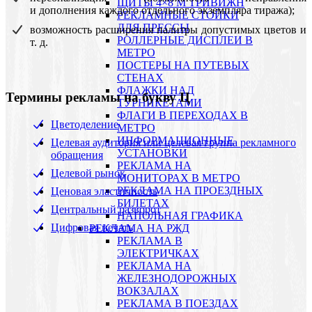
ЩИТЫ 4×8 М ТРИВИЖН
и дополнения каждого отдельного экземпляра тиража);
РЕКЛАМНЫЕ СТОЙКИ
ДЛЯ ПРЕССЫ
возможность расширения палитры допустимых цветов и
РОЛЛЕРНЫЕ ДИСПЛЕИ В
т. д.
МЕТРО
ПОСТЕРЫ НА ПУТЕВЫХ
СТЕНАХ
ФЛАЖКИ НАД
Термины рекламы на букву Ц
ТУРНИКЕТАМИ
ФЛАГИ В ПЕРЕХОДАХ В
Цветоделение
МЕТРО
ИНФОРМАЦИОННЫЕ
Целевая аудитория или целевая группа рекламного
УСТАНОВКИ
обращения
РЕКЛАМА НА
Целевой рынок
МОНИТОРАХ В МЕТРО
РЕКЛАМА НА ПРОЕЗДНЫХ
Ценовая эластичность
БИЛЕТАХ
Центральный разворот
НАПОЛЬНАЯ ГРАФИКА
Цифровая печать
РЕКЛАМА НА РЖД
РЕКЛАМА В
ЭЛЕКТРИЧКАХ
РЕКЛАМА НА
ЖЕЛЕЗНОДОРОЖНЫХ
ВОКЗАЛАХ
РЕКЛАМА В ПОЕЗДАХ