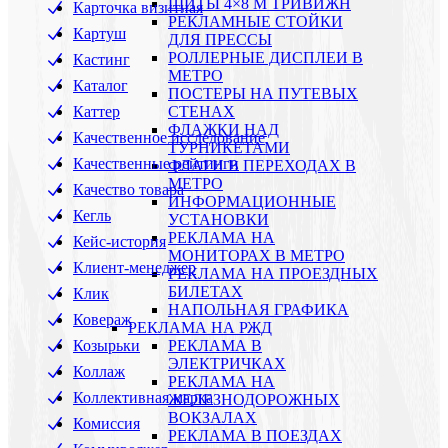
ЩИТЫ 4×8 М ТРИВИЖН
Карточка визитная
РЕКЛАМНЫЕ СТОЙКИ
Картуш
ДЛЯ ПРЕССЫ
РОЛЛЕРНЫЕ ДИСПЛЕИ В
Кастинг
МЕТРО
Каталог
ПОСТЕРЫ НА ПУТЕВЫХ
Каттер
СТЕНАХ
ФЛАЖКИ НАД
Качественное исследование
ТУРНИКЕТАМИ
Качественные рейтинги
ФЛАГИ В ПЕРЕХОДАХ В
МЕТРО
Качество товара
ИНФОРМАЦИОННЫЕ
Кегль
УСТАНОВКИ
РЕКЛАМА НА
Кейс-история
МОНИТОРАХ В МЕТРО
Клиент-менеджер
РЕКЛАМА НА ПРОЕЗДНЫХ
БИЛЕТАХ
Клик
НАПОЛЬНАЯ ГРАФИКА
Ковераж
РЕКЛАМА НА РЖД
Козырьки
РЕКЛАМА В
ЭЛЕКТРИЧКАХ
Коллаж
РЕКЛАМА НА
Коллективная марка
ЖЕЛЕЗНОДОРОЖНЫХ
ВОКЗАЛАХ
Комиссия
РЕКЛАМА В ПОЕЗДАХ