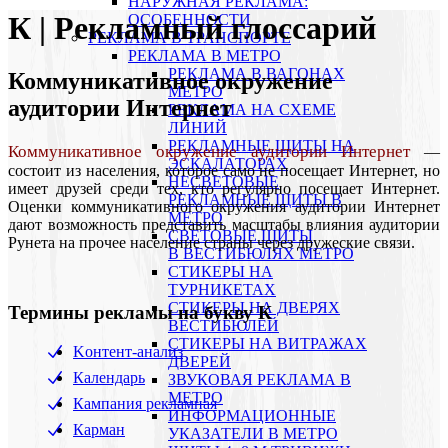
НАРУЖНАЯ РЕКЛАМА:
К | Рекламный глоссарий
ОСОБЕННОСТИ
РЕКЛАМА В ТРАНСПОРТЕ
РЕКЛАМА В МЕТРО
РЕКЛАМА В ВАГОНАХ
Коммуникативное окружение
МЕТРО
аудитории Интернет
РЕКЛАМА НА СХЕМЕ
ЛИНИЙ
РЕКЛАМНЫЕ ЩИТЫ НА
Коммуникативное окружение аудитории Интернет
—
ЭСКАЛАТОРАХ
состоит из населения, которое само не посещает Интернет, но
НЕСВЕТОВЫЕ
имеет друзей среди тех, кто регулярно посещает Интернет.
РЕКЛАМНЫЕ ЩИТЫ В
Оценки коммуникативного окружения аудитории Интернет
МЕТРО
дают возможность представить масштабы влияния аудитории
СВЕТОВЫЕ ЩИТЫ
Рунета на прочее население страны через дружеские связи.
В ВЕСТИБЮЛЯХ МЕТРО
СТИКЕРЫ НА
ТУРНИКЕТАХ
CТИКЕРЫ НА ДВЕРЯХ
Термины рекламы на букву К
ВЕСТИБЮЛЕЙ
CТИКЕРЫ НА ВИТРАЖАХ
Koнтент-анализ
ДВЕРЕЙ
Календарь
ЗВУКОВАЯ РЕКЛАМА В
МЕТРО
Кампания рекламная
ИНФОРМАЦИОННЫЕ
Карман
УКАЗАТЕЛИ В МЕТРО