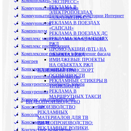
Коммивояжер
«ЭКСПРЕСС»
РЕКЛАМА В
Коммуникативная политика
ЭЛЕКТРОПОЕЗДАХ
Коммуникативное окружение аудитории Интернет
«АЭРОЭКСПРЕСС»
РЕКЛАМА В ПОЕЗДАХ
Коммуникатор
«САПСАН»
Компендиум
РЕКЛАМА В ПОЕЗДАХ ДС
Комплекс маркетинговых коммуникаций
РЕКЛАМА НА СТАНЦИЯХ
РЖД
Комплекс продвижения
ПРОМО-АКЦИИ (BTL) НА
Комплексное рекламное оформление фасада
ОБЪЕКТАХ РЖД
ИМИДЖЕВЫЕ ПРОЕКТЫ
Конгрев
НА ОБЪЕКТАХ РЖД
Конкурентная карта рынка
НАЗЕМНЫЙ ТРАНСПОРТ
ОСОБЕННОСТИ
Конкурентное преимущество
РЕКЛАМНЫЕ СТИКЕРЫ В
Конкурентоспособность товара
ТРАНСПОРТЕ
РЕКЛАМА В
Конкуренция
МАРШРУТНЫХ ТАКСИ
Конкурс для потребителей
ВИДЕОПРОИЗВОДСТВО
Консалтинг
ПРОИЗВОДСТВО
РЕКЛАМНЫХ
Консоль
МАТЕРИАЛОВ ДЛЯ ТВ
Консюмеризм
ВИДЕОПРОИЗВОДСТВО:
РЕКЛАМНЫЕ РОЛИКИ,
Контекстное размещение