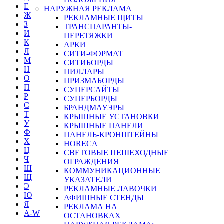
Е
НАРУЖНАЯ РЕКЛАМА
Ж
РЕКЛАМНЫЕ ЩИТЫ
З
ТРАНСПАРАНТЫ-
И
ПЕРЕТЯЖКИ
К
АРКИ
Л
СИТИ-ФОРМАТ
М
СИТИБОРДЫ
Н
ПИЛЛАРЫ
О
ПРИЗМАБОРДЫ
П
СУПЕРСАЙТЫ
Р
СУПЕРБОРДЫ
С
БРАНДМАУЭРЫ
Т
КРЫШНЫЕ УСТАНОВКИ
У
КРЫШНЫЕ ПАНЕЛИ
Ф
ПАНЕЛЬ-КРОНШТЕЙНЫ
Х
HORECA
Ц
СВЕТОВЫЕ ПЕШЕХОДНЫЕ
Ч
ОГРАЖДЕНИЯ
Ш
КОММУНИКАЦИОННЫЕ
Щ
УКАЗАТЕЛИ
Э
РЕКЛАМНЫЕ ЛАВОЧКИ
Ю
АФИШНЫЕ СТЕНДЫ
Я
РЕКЛАМА НА
A-W
ОСТАНОВКАХ