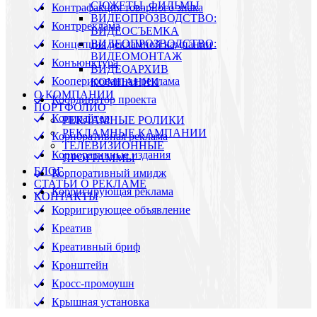
СЮЖЕТЫ, ФИЛЬМЫ
Контрафакция товарного знака
ВИДЕОПРОЗВОДСТВО:
Контрреклама
ВИДЕОСЪЕМКА
ВИДЕОПРОЗВОДСТВО:
Концепция рекламной кампании
ВИДЕОМОНТАЖ
Конъюнктура
ВИДЕОАРХИВ
Кооперированная реклама
КОМПАНИИ
О КОМПАНИИ
Координатор проекта
ПОРТФОЛИО
Копирайтер
РЕКЛАМНЫЕ РОЛИКИ
РЕКЛАМНЫЕ КАМПАНИИ
Корпоративная реклама
ТЕЛЕВИЗИОННЫЕ
Корпоративные издания
ПРОГРАММЫ
БЛОГ
Корпоративный имидж
СТАТЬИ О РЕКЛАМЕ
Корригирующая реклама
КОНТАКТЫ
Корригирующее объявление
Креатив
Креативный бриф
Кронштейн
Кросс-промоушн
Крышная установка