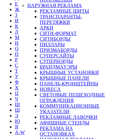
Е
НАРУЖНАЯ РЕКЛАМА
Ж
РЕКЛАМНЫЕ ЩИТЫ
З
ТРАНСПАРАНТЫ-
И
ПЕРЕТЯЖКИ
К
АРКИ
Л
СИТИ-ФОРМАТ
М
СИТИБОРДЫ
Н
ПИЛЛАРЫ
О
ПРИЗМАБОРДЫ
П
СУПЕРСАЙТЫ
Р
СУПЕРБОРДЫ
С
БРАНДМАУЭРЫ
Т
КРЫШНЫЕ УСТАНОВКИ
У
КРЫШНЫЕ ПАНЕЛИ
Ф
ПАНЕЛЬ-КРОНШТЕЙНЫ
Х
HORECA
Ц
СВЕТОВЫЕ ПЕШЕХОДНЫЕ
Ч
ОГРАЖДЕНИЯ
Ш
КОММУНИКАЦИОННЫЕ
Щ
УКАЗАТЕЛИ
Э
РЕКЛАМНЫЕ ЛАВОЧКИ
Ю
АФИШНЫЕ СТЕНДЫ
Я
РЕКЛАМА НА
A-W
ОСТАНОВКАХ