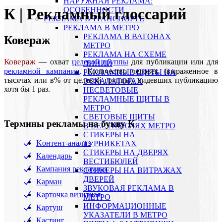
НАРУЖНАЯ РЕКЛАМА:
К | Рекламный глоссарий
ОСОБЕННОСТИ
РЕКЛАМА В ТРАНСПОРТЕ
РЕКЛАМА В МЕТРО
РЕКЛАМА В ВАГОНАХ
Ковераж
МЕТРО
РЕКЛАМА НА СХЕМЕ
Ковераж
— охват
целевой группы
для публикации или для
ЛИНИЙ
рекламной кампании
. Количество человек (выраженное в
РЕКЛАМНЫЕ ЩИТЫ НА
тысячах или в% от целевой группы), видевших публикацию
ЭСКАЛАТОРАХ
хотя бы 1 раз.
НЕСВЕТОВЫЕ
РЕКЛАМНЫЕ ЩИТЫ В
МЕТРО
СВЕТОВЫЕ ЩИТЫ
Термины рекламы на букву К
В ВЕСТИБЮЛЯХ МЕТРО
СТИКЕРЫ НА
Koнтент-анализ
ТУРНИКЕТАХ
CТИКЕРЫ НА ДВЕРЯХ
Календарь
ВЕСТИБЮЛЕЙ
Кампания рекламная
CТИКЕРЫ НА ВИТРАЖАХ
ДВЕРЕЙ
Карман
ЗВУКОВАЯ РЕКЛАМА В
Карточка визитная
МЕТРО
ИНФОРМАЦИОННЫЕ
Картуш
УКАЗАТЕЛИ В МЕТРО
Кастинг