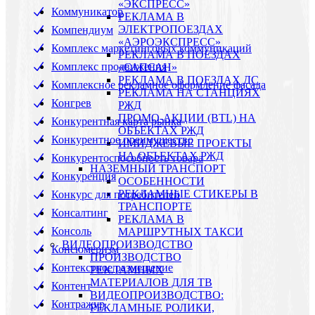
«ЭКСПРЕСС»
Коммуникатор
РЕКЛАМА В
ЭЛЕКТРОПОЕЗДАХ
Компендиум
«АЭРОЭКСПРЕСС»
Комплекс маркетинговых коммуникаций
РЕКЛАМА В ПОЕЗДАХ
Комплекс продвижения
«САПСАН»
РЕКЛАМА В ПОЕЗДАХ ДС
Комплексное рекламное оформление фасада
РЕКЛАМА НА СТАНЦИЯХ
Конгрев
РЖД
ПРОМО-АКЦИИ (BTL) НА
Конкурентная карта рынка
ОБЪЕКТАХ РЖД
Конкурентное преимущество
ИМИДЖЕВЫЕ ПРОЕКТЫ
НА ОБЪЕКТАХ РЖД
Конкурентоспособность товара
НАЗЕМНЫЙ ТРАНСПОРТ
Конкуренция
ОСОБЕННОСТИ
РЕКЛАМНЫЕ СТИКЕРЫ В
Конкурс для потребителей
ТРАНСПОРТЕ
Консалтинг
РЕКЛАМА В
Консоль
МАРШРУТНЫХ ТАКСИ
ВИДЕОПРОИЗВОДСТВО
Консюмеризм
ПРОИЗВОДСТВО
Контекстное размещение
РЕКЛАМНЫХ
МАТЕРИАЛОВ ДЛЯ ТВ
Контент
ВИДЕОПРОИЗВОДСТВО:
Контражур
РЕКЛАМНЫЕ РОЛИКИ,