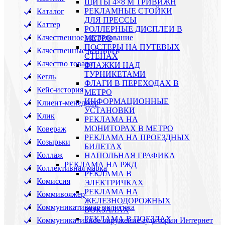
ЩИТЫ 4×8 М ТРИВИЖН
РЕКЛАМНЫЕ СТОЙКИ
Каталог
ДЛЯ ПРЕССЫ
Каттер
РОЛЛЕРНЫЕ ДИСПЛЕИ В
Качественное исследование
МЕТРО
ПОСТЕРЫ НА ПУТЕВЫХ
Качественные рейтинги
СТЕНАХ
Качество товара
ФЛАЖКИ НАД
ТУРНИКЕТАМИ
Кегль
ФЛАГИ В ПЕРЕХОДАХ В
Кейс-история
МЕТРО
ИНФОРМАЦИОННЫЕ
Клиент-менеджер
УСТАНОВКИ
Клик
РЕКЛАМА НА
МОНИТОРАХ В МЕТРО
Ковераж
РЕКЛАМА НА ПРОЕЗДНЫХ
Козырьки
БИЛЕТАХ
Коллаж
НАПОЛЬНАЯ ГРАФИКА
РЕКЛАМА НА РЖД
Коллективная марка
РЕКЛАМА В
Комиссия
ЭЛЕКТРИЧКАХ
РЕКЛАМА НА
Коммивояжер
ЖЕЛЕЗНОДОРОЖНЫХ
Коммуникативная политика
ВОКЗАЛАХ
РЕКЛАМА В ПОЕЗДАХ
Коммуникативное окружение аудитории Интернет