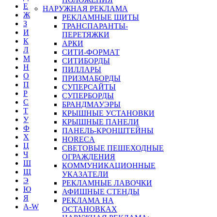
Е
НАРУЖНАЯ РЕКЛАМА
Ж
РЕКЛАМНЫЕ ЩИТЫ
З
ТРАНСПАРАНТЫ-
И
ПЕРЕТЯЖКИ
К
АРКИ
Л
СИТИ-ФОРМАТ
М
СИТИБОРДЫ
Н
ПИЛЛАРЫ
О
ПРИЗМАБОРДЫ
П
СУПЕРСАЙТЫ
Р
СУПЕРБОРДЫ
С
БРАНДМАУЭРЫ
Т
КРЫШНЫЕ УСТАНОВКИ
У
КРЫШНЫЕ ПАНЕЛИ
Ф
ПАНЕЛЬ-КРОНШТЕЙНЫ
Х
HORECA
Ц
СВЕТОВЫЕ ПЕШЕХОДНЫЕ
Ч
ОГРАЖДЕНИЯ
Ш
КОММУНИКАЦИОННЫЕ
Щ
УКАЗАТЕЛИ
Э
РЕКЛАМНЫЕ ЛАВОЧКИ
Ю
АФИШНЫЕ СТЕНДЫ
Я
РЕКЛАМА НА
A-W
ОСТАНОВКАХ