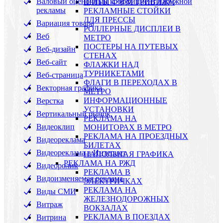
Валовый оценочный коэффициент наружной
ЩИТЫ 4×8 М ТРИВИЖН
рекламы
РЕКЛАМНЫЕ СТОЙКИ
ДЛЯ ПРЕССЫ
Вариация товара
РОЛЛЕРНЫЕ ДИСПЛЕИ В
Веб
МЕТРО
ПОСТЕРЫ НА ПУТЕВЫХ
Веб-дизайн
СТЕНАХ
Веб-сайт
ФЛАЖКИ НАД
ТУРНИКЕТАМИ
Веб-страница
ФЛАГИ В ПЕРЕХОДАХ В
Векторная графика
МЕТРО
ИНФОРМАЦИОННЫЕ
Верстка
УСТАНОВКИ
Вертикальный рынок
РЕКЛАМА НА
Видеоклип
МОНИТОРАХ В МЕТРО
РЕКЛАМА НА ПРОЕЗДНЫХ
Видеореклама
БИЛЕТАХ
Видеореклама в Интернет
НАПОЛЬНАЯ ГРАФИКА
РЕКЛАМА НА РЖД
Видеоролик
РЕКЛАМА В
Видоизменяемая реклама
ЭЛЕКТРИЧКАХ
РЕКЛАМА НА
Виды СМИ
ЖЕЛЕЗНОДОРОЖНЫХ
Витраж
ВОКЗАЛАХ
РЕКЛАМА В ПОЕЗДАХ
Витрина