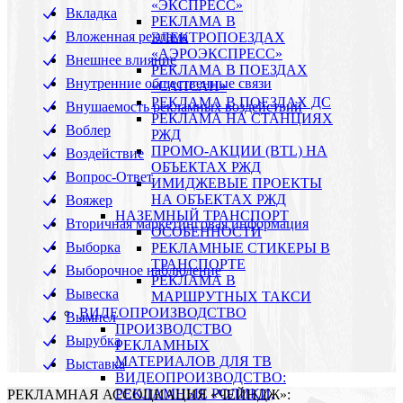
«ЭКСПРЕСС»
Вкладка
РЕКЛАМА В
Вложенная реклама
ЭЛЕКТРОПОЕЗДАХ
«АЭРОЭКСПРЕСС»
Внешнее влияние
РЕКЛАМА В ПОЕЗДАХ
Внутренние общественные связи
«САПСАН»
РЕКЛАМА В ПОЕЗДАХ ДС
Внушаемость рекламных воздействий
РЕКЛАМА НА СТАНЦИЯХ
Воблер
РЖД
ПРОМО-АКЦИИ (BTL) НА
Воздействие
ОБЪЕКТАХ РЖД
Вопрос-Ответ
ИМИДЖЕВЫЕ ПРОЕКТЫ
НА ОБЪЕКТАХ РЖД
Вояжер
НАЗЕМНЫЙ ТРАНСПОРТ
Вторичная маркетинговая информация
ОСОБЕННОСТИ
Выборка
РЕКЛАМНЫЕ СТИКЕРЫ В
ТРАНСПОРТЕ
Выборочное наблюдение
РЕКЛАМА В
Вывеска
МАРШРУТНЫХ ТАКСИ
ВИДЕОПРОИЗВОДСТВО
Вымпел
ПРОИЗВОДСТВО
Вырубка
РЕКЛАМНЫХ
МАТЕРИАЛОВ ДЛЯ ТВ
Выставка
ВИДЕОПРОИЗВОДСТВО:
РЕКЛАМНЫЕ РОЛИКИ,
РЕКЛАМНАЯ АССОЦИАЦИЯ «ЧЕЙНДЖ»: