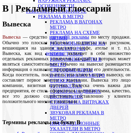
НАРУЖНАЯ РЕКЛАМА:
В | Рекламный глоссарий
ОСОБЕННОСТИ
РЕКЛАМА В ТРАНСПОРТЕ
РЕКЛАМА В МЕТРО
РЕКЛАМА В ВАГОНАХ
Вывеска
МЕТРО
РЕКЛАМА НА СХЕМЕ
Вывеска
— средство
наружной рекламы
по месту продажи.
ЛИНИЙ
Обычно это плоская табличка с надписью или рисунком,
РЕКЛАМНЫЕ ЩИТЫ НА
вешающаяся на здании магазина (кафе, ателье и т. п.).
ЭСКАЛАТОРАХ
Вывеска, как вид
рекламы
, включает в себя множество
НЕСВЕТОВЫЕ
отдельных рекламных элементов, каждый из которых может
РЕКЛАМНЫЕ ЩИТЫ В
являться самостоятельным. Обычно на вывеске размещается
МЕТРО
информация о названии предприятия, роде его деятельности.
СВЕТОВЫЕ ЩИТЫ
Когда посетитель, покупатель или клиент видит вывеску, он
В ВЕСТИБЮЛЯХ МЕТРО
составляет первое мнение о компании. Вывеска это лицо
СТИКЕРЫ НА
компании, визитная карточка. Вывеска очень важна для
ТУРНИКЕТАХ
предприятия, ее стиль оформления, цветовая гамма, качество,
CТИКЕРЫ НА ДВЕРЯХ
все это должно содействовать составлению у клиента
ВЕСТИБЮЛЕЙ
положительного мнения о компании
CТИКЕРЫ НА ВИТРАЖАХ
ДВЕРЕЙ
ЗВУКОВАЯ РЕКЛАМА В
МЕТРО
Термины рекламы на букву В
ИНФОРМАЦИОННЫЕ
УКАЗАТЕЛИ В МЕТРО