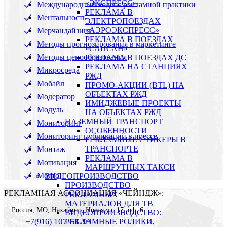
«ЭКСПРЕСС»
Международный кодекс рекламной практики
РЕКЛАМА В
Ментальность
ЭЛЕКТРОПОЕЗДАХ
«АЭРОЭКСПРЕСС»
Мерчандайзинг
РЕКЛАМА В ПОЕЗДАХ
Методы прогнозирования в маркетинге
«САПСАН»
Методы ценообразования
РЕКЛАМА В ПОЕЗДАХ ДС
РЕКЛАМА НА СТАНЦИЯХ
Микросреда
РЖД
Мобайл
ПРОМО-АКЦИИ (BTL) НА
ОБЪЕКТАХ РЖД
Модератор
ИМИДЖЕВЫЕ ПРОЕКТЫ
Модуль
НА ОБЪЕКТАХ РЖД
НАЗЕМНЫЙ ТРАНСПОРТ
Мониторинг
ОСОБЕННОСТИ
Мониторинг публикаций в прессе
РЕКЛАМНЫЕ СТИКЕРЫ В
ТРАНСПОРТЕ
Монтаж
РЕКЛАМА В
Мотивация
МАРШРУТНЫХ ТАКСИ
Мотто
ВИДЕОПРОИЗВОДСТВО
ПРОИЗВОДСТВО
РЕКЛАМНАЯ АССОЦИАЦИЯ «ЧЕЙНДЖ»:
РЕКЛАМНЫХ
МАТЕРИАЛОВ ДЛЯ ТВ
Россия
,
МО, Нахабино
,
Новая ул. 17, оф. 6
ВИДЕОПРОИЗВОДСТВО:
107-51-99
+7(916)
РЕКЛАМНЫЕ РОЛИКИ,