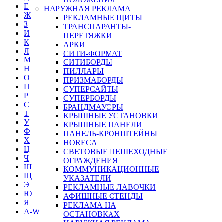
Е
НАРУЖНАЯ РЕКЛАМА
Ж
РЕКЛАМНЫЕ ЩИТЫ
З
ТРАНСПАРАНТЫ-
И
ПЕРЕТЯЖКИ
К
АРКИ
Л
СИТИ-ФОРМАТ
М
СИТИБОРДЫ
Н
ПИЛЛАРЫ
О
ПРИЗМАБОРДЫ
П
СУПЕРСАЙТЫ
Р
СУПЕРБОРДЫ
С
БРАНДМАУЭРЫ
Т
КРЫШНЫЕ УСТАНОВКИ
У
КРЫШНЫЕ ПАНЕЛИ
Ф
ПАНЕЛЬ-КРОНШТЕЙНЫ
Х
HORECA
Ц
СВЕТОВЫЕ ПЕШЕХОДНЫЕ
Ч
ОГРАЖДЕНИЯ
Ш
КОММУНИКАЦИОННЫЕ
Щ
УКАЗАТЕЛИ
Э
РЕКЛАМНЫЕ ЛАВОЧКИ
Ю
АФИШНЫЕ СТЕНДЫ
Я
РЕКЛАМА НА
A-W
ОСТАНОВКАХ