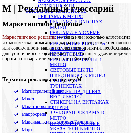
НАРУЖНАЯ РЕКЛАМА:
М | Рекламный глоссарий
ОСОБЕННОСТИ
РЕКЛАМА В ТРАНСПОРТЕ
РЕКЛАМА В МЕТРО
РЕКЛАМА В ВАГОНАХ
Маркетинговое решение
МЕТРО
РЕКЛАМА НА СХЕМЕ
Маркетинговое решение
— одна или несколько альтернатив
ЛИНИЙ
из множества возможных вариантов осуществления одного
РЕКЛАМНЫЕ ЩИТЫ НА
или совокупности маркетинговых мероприятий, необходимых
ЭСКАЛАТОРАХ
для устойчивого формирования, развития и удовлетворения
НЕСВЕТОВЫЕ
спроса на товары или услуги потребителей.
РЕКЛАМНЫЕ ЩИТЫ В
МЕТРО
СВЕТОВЫЕ ЩИТЫ
В ВЕСТИБЮЛЯХ МЕТРО
Термины рекламы на букву M
СТИКЕРЫ НА
ТУРНИКЕТАХ
Магистральный щит
CТИКЕРЫ НА ДВЕРЯХ
ВЕСТИБЮЛЕЙ
Макет
CТИКЕРЫ НА ВИТРАЖАХ
Макетирование
ДВЕРЕЙ
ЗВУКОВАЯ РЕКЛАМА В
Макросреда
МЕТРО
Максимальная аудитория Интернет
ИНФОРМАЦИОННЫЕ
УКАЗАТЕЛИ В МЕТРО
Марка