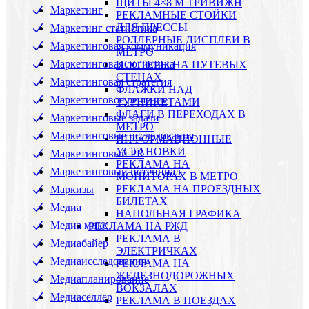
ЩИТЫ 4×8 М ТРИВИЖН
Маркетинг
РЕКЛАМНЫЕ СТОЙКИ
ДЛЯ ПРЕССЫ
Маркетинг статистика
РОЛЛЕРНЫЕ ДИСПЛЕИ В
Маркетинговая коммуникация
МЕТРО
Маркетинговая логистика
ПОСТЕРЫ НА ПУТЕВЫХ
СТЕНАХ
Маркетинговая стратегия
ФЛАЖКИ НАД
Маркетинговое решение
ТУРНИКЕТАМИ
ФЛАГИ В ПЕРЕХОДАХ В
Маркетинговые задачи
МЕТРО
Маркетинговые исследования
ИНФОРМАЦИОННЫЕ
УСТАНОВКИ
Маркетинговый PR
РЕКЛАМА НА
Маркетинговый потенциал
МОНИТОРАХ В МЕТРО
РЕКЛАМА НА ПРОЕЗДНЫХ
Маркизы
БИЛЕТАХ
Медиа
НАПОЛЬНАЯ ГРАФИКА
Медиа микс
РЕКЛАМА НА РЖД
РЕКЛАМА В
Медиабайер
ЭЛЕКТРИЧКАХ
Медиаисследования
РЕКЛАМА НА
ЖЕЛЕЗНОДОРОЖНЫХ
Медиапланирование
ВОКЗАЛАХ
Медиаселлер
РЕКЛАМА В ПОЕЗДАХ