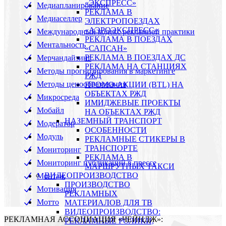
«ЭКСПРЕСС»
Медиапланирование
РЕКЛАМА В
Медиаселлер
ЭЛЕКТРОПОЕЗДАХ
«АЭРОЭКСПРЕСС»
Международный кодекс рекламной практики
РЕКЛАМА В ПОЕЗДАХ
Ментальность
«САПСАН»
РЕКЛАМА В ПОЕЗДАХ ДС
Мерчандайзинг
РЕКЛАМА НА СТАНЦИЯХ
Методы прогнозирования в маркетинге
РЖД
Методы ценообразования
ПРОМО-АКЦИИ (BTL) НА
ОБЪЕКТАХ РЖД
Микросреда
ИМИДЖЕВЫЕ ПРОЕКТЫ
Мобайл
НА ОБЪЕКТАХ РЖД
НАЗЕМНЫЙ ТРАНСПОРТ
Модератор
ОСОБЕННОСТИ
Модуль
РЕКЛАМНЫЕ СТИКЕРЫ В
ТРАНСПОРТЕ
Мониторинг
РЕКЛАМА В
Мониторинг публикаций в прессе
МАРШРУТНЫХ ТАКСИ
ВИДЕОПРОИЗВОДСТВО
Монтаж
ПРОИЗВОДСТВО
Мотивация
РЕКЛАМНЫХ
Мотто
МАТЕРИАЛОВ ДЛЯ ТВ
ВИДЕОПРОИЗВОДСТВО:
РЕКЛАМНАЯ АССОЦИАЦИЯ «ЧЕЙНДЖ»:
РЕКЛАМНЫЕ РОЛИКИ,