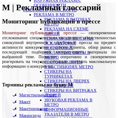
НАРУЖНАЯ РЕКЛАМА:
М | Рекламный глоссарий
ОСОБЕННОСТИ
РЕКЛАМА В ТРАНСПОРТЕ
РЕКЛАМА В МЕТРО
РЕКЛАМА В ВАГОНАХ
Мониторинг публикаций в прессе
МЕТРО
РЕКЛАМА НА СХЕМЕ
Мониторинг публикаций в прессе
— своевременное
ЛИНИЙ
отслеживание специалистами по связям с общественностью
РЕКЛАМНЫЕ ЩИТЫ НА
совокупной внутренней и зарубежной прессы на предмет
ЭСКАЛАТОРАХ
активности конкурентов и самого Клиента, обзор рынка с
НЕСВЕТОВЫЕ
последующей подборкой интересующего материала по
РЕКЛАМНЫЕ ЩИТЫ В
выбранной теме. Позволяет оперативно и своевременно
МЕТРО
реагировать на текущую ситуацию, получать максимальную
СВЕТОВЫЕ ЩИТЫ
информацию о конкурентах.
В ВЕСТИБЮЛЯХ МЕТРО
СТИКЕРЫ НА
ТУРНИКЕТАХ
CТИКЕРЫ НА ДВЕРЯХ
Термины рекламы на букву M
ВЕСТИБЮЛЕЙ
CТИКЕРЫ НА ВИТРАЖАХ
Магистральный щит
ДВЕРЕЙ
ЗВУКОВАЯ РЕКЛАМА В
Макет
МЕТРО
Макетирование
ИНФОРМАЦИОННЫЕ
УКАЗАТЕЛИ В МЕТРО
Макросреда