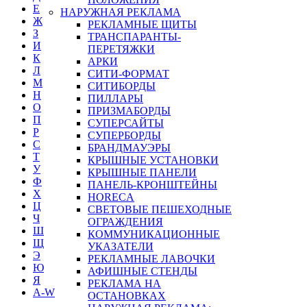
Е
НАРУЖНАЯ РЕКЛАМА
Ж
РЕКЛАМНЫЕ ЩИТЫ
З
ТРАНСПАРАНТЫ-
И
ПЕРЕТЯЖКИ
К
АРКИ
Л
СИТИ-ФОРМАТ
М
СИТИБОРДЫ
Н
ПИЛЛАРЫ
О
ПРИЗМАБОРДЫ
П
СУПЕРСАЙТЫ
Р
СУПЕРБОРДЫ
С
БРАНДМАУЭРЫ
Т
КРЫШНЫЕ УСТАНОВКИ
У
КРЫШНЫЕ ПАНЕЛИ
Ф
ПАНЕЛЬ-КРОНШТЕЙНЫ
Х
HORECA
Ц
СВЕТОВЫЕ ПЕШЕХОДНЫЕ
Ч
ОГРАЖДЕНИЯ
Ш
КОММУНИКАЦИОННЫЕ
Щ
УКАЗАТЕЛИ
Э
РЕКЛАМНЫЕ ЛАВОЧКИ
Ю
АФИШНЫЕ СТЕНДЫ
Я
РЕКЛАМА НА
A-W
ОСТАНОВКАХ