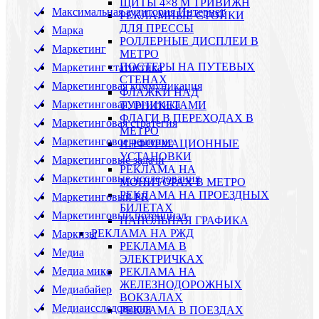
ЩИТЫ 4×8 М ТРИВИЖН
Максимальная аудитория Интернет
РЕКЛАМНЫЕ СТОЙКИ
ДЛЯ ПРЕССЫ
Марка
РОЛЛЕРНЫЕ ДИСПЛЕИ В
Маркетинг
МЕТРО
ПОСТЕРЫ НА ПУТЕВЫХ
Маркетинг статистика
СТЕНАХ
Маркетинговая коммуникация
ФЛАЖКИ НАД
Маркетинговая логистика
ТУРНИКЕТАМИ
ФЛАГИ В ПЕРЕХОДАХ В
Маркетинговая стратегия
МЕТРО
Маркетинговое решение
ИНФОРМАЦИОННЫЕ
УСТАНОВКИ
Маркетинговые задачи
РЕКЛАМА НА
Маркетинговые исследования
МОНИТОРАХ В МЕТРО
РЕКЛАМА НА ПРОЕЗДНЫХ
Маркетинговый PR
БИЛЕТАХ
Маркетинговый потенциал
НАПОЛЬНАЯ ГРАФИКА
РЕКЛАМА НА РЖД
Маркизы
РЕКЛАМА В
Медиа
ЭЛЕКТРИЧКАХ
Медиа микс
РЕКЛАМА НА
ЖЕЛЕЗНОДОРОЖНЫХ
Медиабайер
ВОКЗАЛАХ
Медиаисследования
РЕКЛАМА В ПОЕЗДАХ