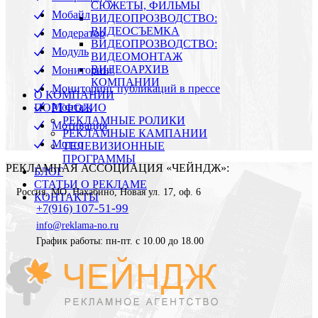
СЮЖЕТЫ, ФИЛЬМЫ
Мобайл
ВИДЕОПРОЗВОДСТВО:
ВИДЕОСЪЕМКА
Модератор
ВИДЕОПРОЗВОДСТВО:
Модуль
ВИДЕОМОНТАЖ
ВИДЕОАРХИВ
Мониторинг
КОМПАНИИ
Мониторинг публикаций в прессе
О КОМПАНИИ
Монтаж
ПОРТФОЛИО
РЕКЛАМНЫЕ РОЛИКИ
Мотивация
РЕКЛАМНЫЕ КАМПАНИИ
Мотто
ТЕЛЕВИЗИОННЫЕ
ПРОГРАММЫ
РЕКЛАМНАЯ АССОЦИАЦИЯ «ЧЕЙНДЖ»:
БЛОГ
СТАТЬИ О РЕКЛАМЕ
Россия
,
МО, Нахабино
,
Новая ул. 17, оф. 6
КОНТАКТЫ
107-51-99
+7(916)
info@reklama-no.ru
График работы: пн-пт. с 10.00 до 18.00