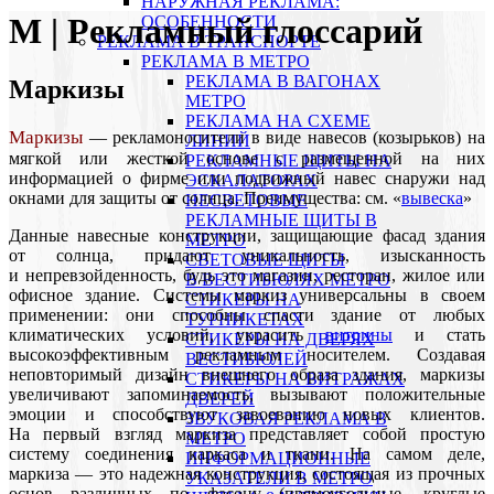
НАРУЖНАЯ РЕКЛАМА:
М | Рекламный глоссарий
ОСОБЕННОСТИ
РЕКЛАМА В ТРАНСПОРТЕ
РЕКЛАМА В МЕТРО
РЕКЛАМА В ВАГОНАХ
Маркизы
МЕТРО
РЕКЛАМА НА СХЕМЕ
Маркизы
— рекламоносители в виде навесов (козырьков) на
ЛИНИЙ
мягкой или жесткой основе с размещенной на них
РЕКЛАМНЫЕ ЩИТЫ НА
информацией о фирме или подвижный навес снаружи над
ЭСКАЛАТОРАХ
окнами для защиты от солнца. Преимущества: см. «
вывеска
»
НЕСВЕТОВЫЕ
РЕКЛАМНЫЕ ЩИТЫ В
Данные навесные конструкции, защищающие фасад здания
МЕТРО
от солнца, придают уникальность, изысканность
СВЕТОВЫЕ ЩИТЫ
и непревзойденность, будь это магазин, ресторан, жилое или
В ВЕСТИБЮЛЯХ МЕТРО
офисное здание. Системы маркиз универсальны в своем
СТИКЕРЫ НА
применении: они способны спасти здание от любых
ТУРНИКЕТАХ
климатических условий, украсить
витрины
и стать
CТИКЕРЫ НА ДВЕРЯХ
высокоэффективным рекламным носителем. Создавая
ВЕСТИБЮЛЕЙ
неповторимый дизайн внешнего образа здания, маркизы
CТИКЕРЫ НА ВИТРАЖАХ
увеличивают запоминаемость, вызывают положительные
ДВЕРЕЙ
эмоции и способствуют завоеванию новых клиентов.
ЗВУКОВАЯ РЕКЛАМА В
На первый взгляд маркиза представляет собой простую
МЕТРО
систему соединения каркаса и ткани. На самом деле,
ИНФОРМАЦИОННЫЕ
маркиза — это надежная конструкция, состоящая из прочных
УКАЗАТЕЛИ В МЕТРО
основ различных по фасону (прямоугольные, круглые