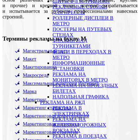
ЩИТЫ 4×8 М ТРИВИЖН
и прочие) и крепкой ткани, которая разрабатывается
РЕКЛАМНЫЕ СТОЙКИ
и испытывается за рубежом профессионалами навесных
ДЛЯ ПРЕССЫ
строений.
РОЛЛЕРНЫЕ ДИСПЛЕИ В
МЕТРО
ПОСТЕРЫ НА ПУТЕВЫХ
СТЕНАХ
Термины рекламы на букву M
ФЛАЖКИ НАД
ТУРНИКЕТАМИ
Магистральный щит
ФЛАГИ В ПЕРЕХОДАХ В
МЕТРО
Макет
ИНФОРМАЦИОННЫЕ
Макетирование
УСТАНОВКИ
РЕКЛАМА НА
Макросреда
МОНИТОРАХ В МЕТРО
Максимальная аудитория Интернет
РЕКЛАМА НА ПРОЕЗДНЫХ
БИЛЕТАХ
Марка
НАПОЛЬНАЯ ГРАФИКА
Маркетинг
РЕКЛАМА НА РЖД
Маркетинг статистика
РЕКЛАМА В
ЭЛЕКТРИЧКАХ
Маркетинговая коммуникация
РЕКЛАМА НА
Маркетинговая логистика
ЖЕЛЕЗНОДОРОЖНЫХ
ВОКЗАЛАХ
Маркетинговая стратегия
РЕКЛАМА В ПОЕЗДАХ