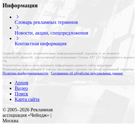
Информация
Словарь рекламных терминов
Новости, акции, спецпредложения
Контактная информация
Данный сайт носит исключительно информационный характер и не является
публичной офертой, определяемой положениями Статьи 437 (2) Гражданского кодекса
РФ.
Перепечатка и иное использование информации данного сайта запрещено.
Размещенная информация и тексты настоящего проекта не носят рекламный характер.
Политика конфиденциальности
/
Соглашение об обработке персональных данных
.
Архив
Видео
Поиск
Карта сайта
Создание и поддержка сайта
© 2005–
2026
Рекламная
Веб-студия «Реклама-НО!»
ассоциация «Чейндж» |
Москва