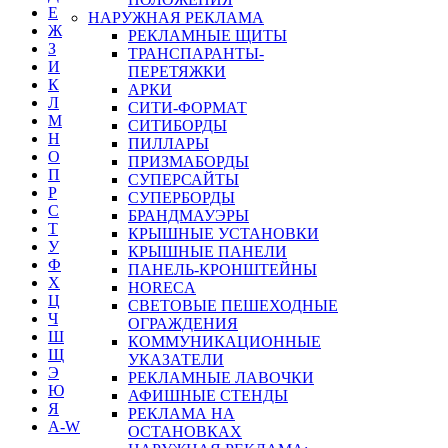
Е
НАРУЖНАЯ РЕКЛАМА
Ж
РЕКЛАМНЫЕ ЩИТЫ
З
ТРАНСПАРАНТЫ-
И
ПЕРЕТЯЖКИ
К
АРКИ
Л
СИТИ-ФОРМАТ
М
СИТИБОРДЫ
Н
ПИЛЛАРЫ
О
ПРИЗМАБОРДЫ
П
СУПЕРСАЙТЫ
Р
СУПЕРБОРДЫ
С
БРАНДМАУЭРЫ
Т
КРЫШНЫЕ УСТАНОВКИ
У
КРЫШНЫЕ ПАНЕЛИ
Ф
ПАНЕЛЬ-КРОНШТЕЙНЫ
Х
HORECA
Ц
СВЕТОВЫЕ ПЕШЕХОДНЫЕ
Ч
ОГРАЖДЕНИЯ
Ш
КОММУНИКАЦИОННЫЕ
Щ
УКАЗАТЕЛИ
Э
РЕКЛАМНЫЕ ЛАВОЧКИ
Ю
АФИШНЫЕ СТЕНДЫ
Я
РЕКЛАМА НА
A-W
ОСТАНОВКАХ