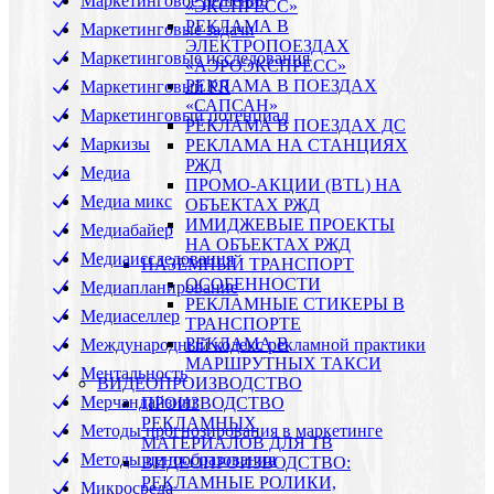
Маркетинговое решение
«ЭКСПРЕСС»
РЕКЛАМА В
Маркетинговые задачи
ЭЛЕКТРОПОЕЗДАХ
Маркетинговые исследования
«АЭРОЭКСПРЕСС»
РЕКЛАМА В ПОЕЗДАХ
Маркетинговый PR
«САПСАН»
Маркетинговый потенциал
РЕКЛАМА В ПОЕЗДАХ ДС
Маркизы
РЕКЛАМА НА СТАНЦИЯХ
РЖД
Медиа
ПРОМО-АКЦИИ (BTL) НА
Медиа микс
ОБЪЕКТАХ РЖД
ИМИДЖЕВЫЕ ПРОЕКТЫ
Медиабайер
НА ОБЪЕКТАХ РЖД
Медиаисследования
НАЗЕМНЫЙ ТРАНСПОРТ
ОСОБЕННОСТИ
Медиапланирование
РЕКЛАМНЫЕ СТИКЕРЫ В
Медиаселлер
ТРАНСПОРТЕ
РЕКЛАМА В
Международный кодекс рекламной практики
МАРШРУТНЫХ ТАКСИ
Ментальность
ВИДЕОПРОИЗВОДСТВО
Мерчандайзинг
ПРОИЗВОДСТВО
РЕКЛАМНЫХ
Методы прогнозирования в маркетинге
МАТЕРИАЛОВ ДЛЯ ТВ
Методы ценообразования
ВИДЕОПРОИЗВОДСТВО:
РЕКЛАМНЫЕ РОЛИКИ,
Микросреда