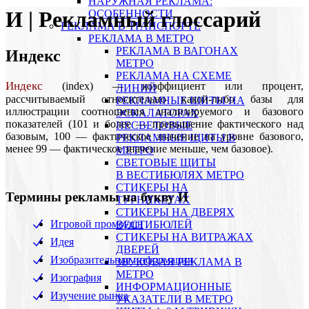
НАРУЖНАЯ РЕКЛАМА:
И | Рекламный глоссарий
ОСОБЕННОСТИ
РЕКЛАМА В ТРАНСПОРТЕ
РЕКЛАМА В МЕТРО
РЕКЛАМА В ВАГОНАХ
Индекс
МЕТРО
РЕКЛАМА НА СХЕМЕ
Индекс
(index) — коэффициент или процент,
ЛИНИЙ
рассчитываемый относительно какой-либо базы для
РЕКЛАМНЫЕ ЩИТЫ НА
иллюстрации соотношения анализируемого и базового
ЭСКАЛАТОРАХ
показателей (101 и более — превышение фактического над
НЕСВЕТОВЫЕ
базовым, 100 — фактическое значение на уровне базового,
РЕКЛАМНЫЕ ЩИТЫ В
менее 99 — фактическое значение меньше, чем базовое).
МЕТРО
СВЕТОВЫЕ ЩИТЫ
В ВЕСТИБЮЛЯХ МЕТРО
СТИКЕРЫ НА
Термины рекламы на букву И
ТУРНИКЕТАХ
CТИКЕРЫ НА ДВЕРЯХ
Игровой промоушн
ВЕСТИБЮЛЕЙ
CТИКЕРЫ НА ВИТРАЖАХ
Идея
ДВЕРЕЙ
Изобразительная информация
ЗВУКОВАЯ РЕКЛАМА В
МЕТРО
Изография
ИНФОРМАЦИОННЫЕ
Изучение рынка
УКАЗАТЕЛИ В МЕТРО