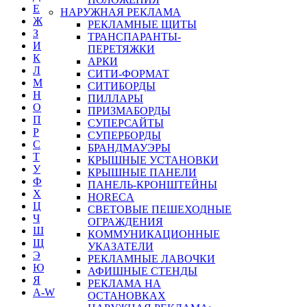
Е
НАРУЖНАЯ РЕКЛАМА
Ж
РЕКЛАМНЫЕ ЩИТЫ
З
ТРАНСПАРАНТЫ-
И
ПЕРЕТЯЖКИ
К
АРКИ
Л
СИТИ-ФОРМАТ
М
СИТИБОРДЫ
Н
ПИЛЛАРЫ
О
ПРИЗМАБОРДЫ
П
СУПЕРСАЙТЫ
Р
СУПЕРБОРДЫ
С
БРАНДМАУЭРЫ
Т
КРЫШНЫЕ УСТАНОВКИ
У
КРЫШНЫЕ ПАНЕЛИ
Ф
ПАНЕЛЬ-КРОНШТЕЙНЫ
Х
HORECA
Ц
СВЕТОВЫЕ ПЕШЕХОДНЫЕ
Ч
ОГРАЖДЕНИЯ
Ш
КОММУНИКАЦИОННЫЕ
Щ
УКАЗАТЕЛИ
Э
РЕКЛАМНЫЕ ЛАВОЧКИ
Ю
АФИШНЫЕ СТЕНДЫ
Я
РЕКЛАМА НА
A-W
ОСТАНОВКАХ