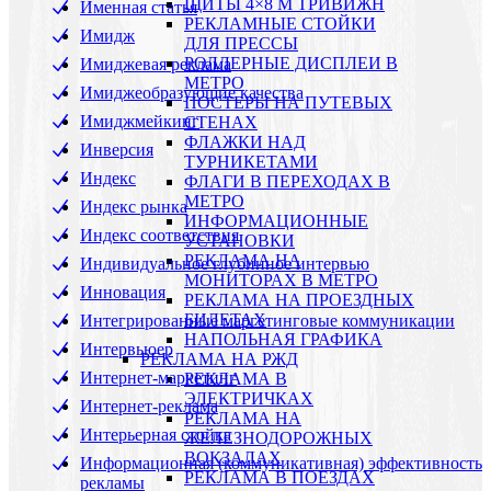
ЩИТЫ 4×8 М ТРИВИЖН
Именная статья
РЕКЛАМНЫЕ СТОЙКИ
Имидж
ДЛЯ ПРЕССЫ
РОЛЛЕРНЫЕ ДИСПЛЕИ В
Имиджевая реклама
МЕТРО
Имиджеобразующие качества
ПОСТЕРЫ НА ПУТЕВЫХ
Имиджмейкинг
СТЕНАХ
ФЛАЖКИ НАД
Инверсия
ТУРНИКЕТАМИ
Индекс
ФЛАГИ В ПЕРЕХОДАХ В
МЕТРО
Индекс рынка
ИНФОРМАЦИОННЫЕ
Индекс соответствия
УСТАНОВКИ
РЕКЛАМА НА
Индивидуальное глубинное интервью
МОНИТОРАХ В МЕТРО
Инновация
РЕКЛАМА НА ПРОЕЗДНЫХ
БИЛЕТАХ
Интегрированные маргетинговые коммуникации
НАПОЛЬНАЯ ГРАФИКА
Интервьюер
РЕКЛАМА НА РЖД
Интернет-маркетинг
РЕКЛАМА В
ЭЛЕКТРИЧКАХ
Интернет-реклама
РЕКЛАМА НА
Интерьерная стойка
ЖЕЛЕЗНОДОРОЖНЫХ
ВОКЗАЛАХ
Информационная (коммуникативная) эффективность
РЕКЛАМА В ПОЕЗДАХ
рекламы