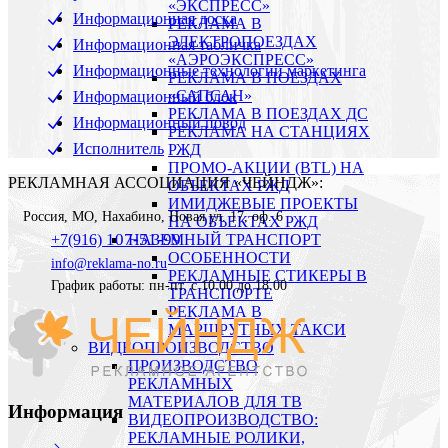
«ЭКСПРЕСС»
Информационная доска
РЕКЛАМА В
ЭЛЕКТРОПОЕЗДАХ
Информационная табличка
«АЭРОЭКСПРЕСС»
Информационные технологии маркетинга
РЕКЛАМА В ПОЕЗДАХ
«САПСАН»
Информационный блок
РЕКЛАМА В ПОЕЗДАХ ДС
Информационный повод
РЕКЛАМА НА СТАНЦИЯХ
Исполнитель
РЖД
ПРОМО-АКЦИИ (BTL) НА
РЕКЛАМНАЯ АССОЦИАЦИЯ «ЧЕЙНДЖ»:
ОБЪЕКТАХ РЖД
ИМИДЖЕВЫЕ ПРОЕКТЫ
Россия
,
МО, Нахабино
,
Новая ул. 17, оф. 6
НА ОБЪЕКТАХ РЖД
107-51-99
+7(916)
НАЗЕМНЫЙ ТРАНСПОРТ
ОСОБЕННОСТИ
info@reklama-no.ru
РЕКЛАМНЫЕ СТИКЕРЫ В
График работы: пн-пт. с 10.00 до 18.00
ТРАНСПОРТЕ
РЕКЛАМА В
МАРШРУТНЫХ ТАКСИ
ВИДЕОПРОИЗВОДСТВО
ПРОИЗВОДСТВО
РЕКЛАМНЫХ
МАТЕРИАЛОВ ДЛЯ ТВ
Информация
ВИДЕОПРОИЗВОДСТВО:
РЕКЛАМНЫЕ РОЛИКИ,