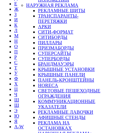
Е
НАРУЖНАЯ РЕКЛАМА
Ж
РЕКЛАМНЫЕ ЩИТЫ
З
ТРАНСПАРАНТЫ-
И
ПЕРЕТЯЖКИ
К
АРКИ
Л
СИТИ-ФОРМАТ
М
СИТИБОРДЫ
Н
ПИЛЛАРЫ
О
ПРИЗМАБОРДЫ
П
СУПЕРСАЙТЫ
Р
СУПЕРБОРДЫ
С
БРАНДМАУЭРЫ
Т
КРЫШНЫЕ УСТАНОВКИ
У
КРЫШНЫЕ ПАНЕЛИ
Ф
ПАНЕЛЬ-КРОНШТЕЙНЫ
Х
HORECA
Ц
СВЕТОВЫЕ ПЕШЕХОДНЫЕ
Ч
ОГРАЖДЕНИЯ
Ш
КОММУНИКАЦИОННЫЕ
Щ
УКАЗАТЕЛИ
Э
РЕКЛАМНЫЕ ЛАВОЧКИ
Ю
АФИШНЫЕ СТЕНДЫ
Я
РЕКЛАМА НА
A-W
ОСТАНОВКАХ