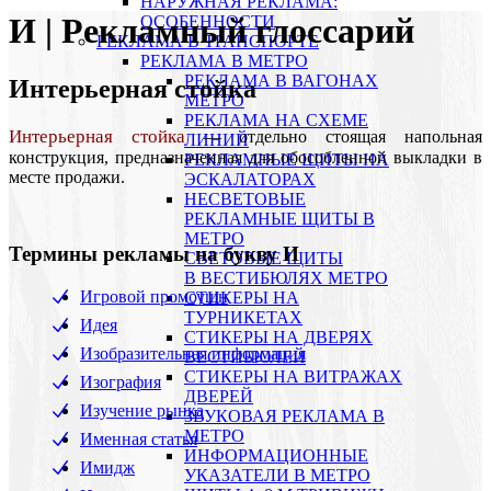
НАРУЖНАЯ РЕКЛАМА:
И | Рекламный глоссарий
ОСОБЕННОСТИ
РЕКЛАМА В ТРАНСПОРТЕ
РЕКЛАМА В МЕТРО
РЕКЛАМА В ВАГОНАХ
Интерьерная стойка
МЕТРО
РЕКЛАМА НА СХЕМЕ
Интерьерная стойка
— отдельно стоящая напольная
ЛИНИЙ
конструкция, предназначенная для обособленной выкладки в
РЕКЛАМНЫЕ ЩИТЫ НА
месте продажи.
ЭСКАЛАТОРАХ
НЕСВЕТОВЫЕ
РЕКЛАМНЫЕ ЩИТЫ В
МЕТРО
Термины рекламы на букву И
СВЕТОВЫЕ ЩИТЫ
В ВЕСТИБЮЛЯХ МЕТРО
Игровой промоушн
СТИКЕРЫ НА
ТУРНИКЕТАХ
Идея
CТИКЕРЫ НА ДВЕРЯХ
Изобразительная информация
ВЕСТИБЮЛЕЙ
CТИКЕРЫ НА ВИТРАЖАХ
Изография
ДВЕРЕЙ
Изучение рынка
ЗВУКОВАЯ РЕКЛАМА В
МЕТРО
Именная статья
ИНФОРМАЦИОННЫЕ
Имидж
УКАЗАТЕЛИ В МЕТРО