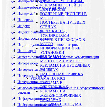
ЩИТЫ 4×8 М ТРИВИЖН
Имиджевая реклама
РЕКЛАМНЫЕ СТОЙКИ
Имиджеобразующие качества
ДЛЯ ПРЕССЫ
Имиджмейкинг
РОЛЛЕРНЫЕ ДИСПЛЕИ В
МЕТРО
Инверсия
ПОСТЕРЫ НА ПУТЕВЫХ
Индекс
СТЕНАХ
ФЛАЖКИ НАД
Индекс рынка
ТУРНИКЕТАМИ
Индекс соответствия
ФЛАГИ В ПЕРЕХОДАХ В
МЕТРО
Индивидуальное глубинное интервью
ИНФОРМАЦИОННЫЕ
Инновация
УСТАНОВКИ
РЕКЛАМА НА
Интегрированные маргетинговые коммуникации
МОНИТОРАХ В МЕТРО
Интервьюер
РЕКЛАМА НА ПРОЕЗДНЫХ
Интернет-маркетинг
БИЛЕТАХ
НАПОЛЬНАЯ ГРАФИКА
Интернет-реклама
РЕКЛАМА НА РЖД
Интерьерная стойка
РЕКЛАМА В
ЭЛЕКТРИЧКАХ
Информационная (коммуникативная) эффективность
РЕКЛАМА НА
рекламы
ЖЕЛЕЗНОДОРОЖНЫХ
Информационная доска
ВОКЗАЛАХ
РЕКЛАМА В ПОЕЗДАХ
Информационная табличка