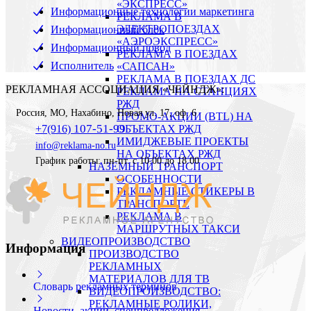
«ЭКСПРЕСС»
Информационные технологии маркетинга
РЕКЛАМА В
ЭЛЕКТРОПОЕЗДАХ
Информационный блок
«АЭРОЭКСПРЕСС»
Информационный повод
РЕКЛАМА В ПОЕЗДАХ
Исполнитель
«САПСАН»
РЕКЛАМА В ПОЕЗДАХ ДС
РЕКЛАМНАЯ АССОЦИАЦИЯ «ЧЕЙНДЖ»:
РЕКЛАМА НА СТАНЦИЯХ
РЖД
Россия
,
МО, Нахабино
,
Новая ул. 17, оф. 6
ПРОМО-АКЦИИ (BTL) НА
107-51-99
+7(916)
ОБЪЕКТАХ РЖД
ИМИДЖЕВЫЕ ПРОЕКТЫ
info@reklama-no.ru
НА ОБЪЕКТАХ РЖД
График работы: пн-пт. с 10.00 до 18.00
НАЗЕМНЫЙ ТРАНСПОРТ
ОСОБЕННОСТИ
РЕКЛАМНЫЕ СТИКЕРЫ В
ТРАНСПОРТЕ
РЕКЛАМА В
МАРШРУТНЫХ ТАКСИ
ВИДЕОПРОИЗВОДСТВО
Информация
ПРОИЗВОДСТВО
РЕКЛАМНЫХ
МАТЕРИАЛОВ ДЛЯ ТВ
Словарь рекламных терминов
ВИДЕОПРОИЗВОДСТВО:
РЕКЛАМНЫЕ РОЛИКИ,
Новости, акции, спецпредложения