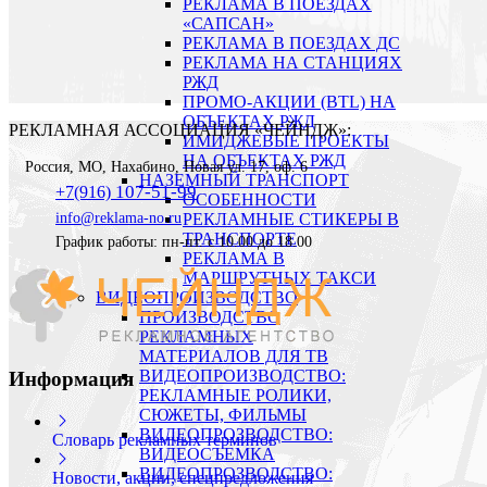
РЕКЛАМА В ПОЕЗДАХ
«САПСАН»
РЕКЛАМА В ПОЕЗДАХ ДС
РЕКЛАМА НА СТАНЦИЯХ
РЖД
ПРОМО-АКЦИИ (BTL) НА
ОБЪЕКТАХ РЖД
РЕКЛАМНАЯ АССОЦИАЦИЯ «ЧЕЙНДЖ»:
ИМИДЖЕВЫЕ ПРОЕКТЫ
НА ОБЪЕКТАХ РЖД
Россия
,
МО, Нахабино
,
Новая ул. 17, оф. 6
НАЗЕМНЫЙ ТРАНСПОРТ
107-51-99
+7(916)
ОСОБЕННОСТИ
info@reklama-no.ru
РЕКЛАМНЫЕ СТИКЕРЫ В
ТРАНСПОРТЕ
График работы: пн-пт. с 10.00 до 18.00
РЕКЛАМА В
МАРШРУТНЫХ ТАКСИ
ВИДЕОПРОИЗВОДСТВО
ПРОИЗВОДСТВО
РЕКЛАМНЫХ
МАТЕРИАЛОВ ДЛЯ ТВ
ВИДЕОПРОИЗВОДСТВО:
Информация
РЕКЛАМНЫЕ РОЛИКИ,
СЮЖЕТЫ, ФИЛЬМЫ
ВИДЕОПРОЗВОДСТВО:
Словарь рекламных терминов
ВИДЕОСЪЕМКА
ВИДЕОПРОЗВОДСТВО:
Новости, акции, спецпредложения