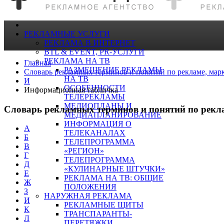
РЕКЛАМНЫЕ УСЛУГИ
РЕКЛАМА В ИНТЕРНЕТ
BTL & EVENT, PR-УСЛУГИ
РЕКЛАМА НА ТВ
Главная
РАЗМЕЩЕНИЕ РЕКЛАМЫ
Словарь рекламных терминов и понятий по рекламе, мар
НА ТВ
И
ОСОБЕННОСТИ
Информационная табличка
ТЕЛЕРЕКЛАМЫ
МЕДИОПЛАНЫ И
Словарь рекламных терминов и понятий по рекл
МЕДИАПЛАНИРОВАНИЕ
ИНФОРМАЦИЯ О
А
ТЕЛЕКАНАЛАХ
Б
ТЕЛЕПРОГРАММА
В
«РЕГИОН»
Г
ТЕЛЕПРОГРАММА
Д
«КУЛИНАРНЫЕ ШТУЧКИ»
Е
РЕКЛАМА НА ТВ: ОБЩИЕ
Ж
ПОЛОЖЕНИЯ
З
НАРУЖНАЯ РЕКЛАМА
И
РЕКЛАМНЫЕ ЩИТЫ
К
ТРАНСПАРАНТЫ-
Л
ПЕРЕТЯЖКИ