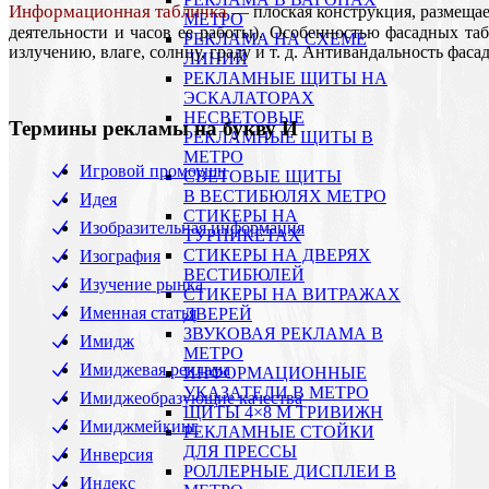
Информационная табличка
— плоская конструкция, размещае
МЕТРО
деятельности и часов ее работы). Особенностью фасадных та
РЕКЛАМА НА СХЕМЕ
излучению, влаге, солнцу, граду и т. д. Антивандальность ф
ЛИНИЙ
РЕКЛАМНЫЕ ЩИТЫ НА
ЭСКАЛАТОРАХ
НЕСВЕТОВЫЕ
Термины рекламы на букву И
РЕКЛАМНЫЕ ЩИТЫ В
МЕТРО
Игровой промоушн
СВЕТОВЫЕ ЩИТЫ
В ВЕСТИБЮЛЯХ МЕТРО
Идея
СТИКЕРЫ НА
Изобразительная информация
ТУРНИКЕТАХ
CТИКЕРЫ НА ДВЕРЯХ
Изография
ВЕСТИБЮЛЕЙ
Изучение рынка
CТИКЕРЫ НА ВИТРАЖАХ
Именная статья
ДВЕРЕЙ
ЗВУКОВАЯ РЕКЛАМА В
Имидж
МЕТРО
Имиджевая реклама
ИНФОРМАЦИОННЫЕ
УКАЗАТЕЛИ В МЕТРО
Имиджеобразующие качества
ЩИТЫ 4×8 М ТРИВИЖН
Имиджмейкинг
РЕКЛАМНЫЕ СТОЙКИ
ДЛЯ ПРЕССЫ
Инверсия
РОЛЛЕРНЫЕ ДИСПЛЕИ В
Индекс