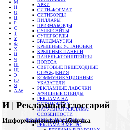
М
АРКИ
Н
СИТИ-ФОРМАТ
О
СИТИБОРДЫ
П
ПИЛЛАРЫ
Р
ПРИЗМАБОРДЫ
С
СУПЕРСАЙТЫ
Т
СУПЕРБОРДЫ
У
БРАНДМАУЭРЫ
Ф
КРЫШНЫЕ УСТАНОВКИ
Х
КРЫШНЫЕ ПАНЕЛИ
Ц
ПАНЕЛЬ-КРОНШТЕЙНЫ
Ч
HORECA
Ш
СВЕТОВЫЕ ПЕШЕХОДНЫЕ
Щ
ОГРАЖДЕНИЯ
Э
КОММУНИКАЦИОННЫЕ
Ю
УКАЗАТЕЛИ
Я
РЕКЛАМНЫЕ ЛАВОЧКИ
A-W
АФИШНЫЕ СТЕНДЫ
РЕКЛАМА НА
И | Рекламный глоссарий
ОСТАНОВКАХ
НАРУЖНАЯ РЕКЛАМА:
ОСОБЕННОСТИ
Информационная табличка
РЕКЛАМА В ТРАНСПОРТЕ
РЕКЛАМА В МЕТРО
РЕКЛАМА В ВАГОНАХ