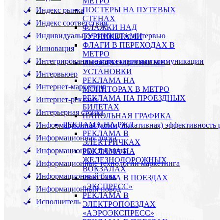
МЕТРО
ПОСТЕРЫ НА ПУТЕВЫХ
Индекс рынка
СТЕНАХ
Индекс соответствия
ФЛАЖКИ НАД
Индивидуальное глубинное интервью
ТУРНИКЕТАМИ
ФЛАГИ В ПЕРЕХОДАХ В
Инновация
МЕТРО
Интегрированные маргетинговые коммуникации
ИНФОРМАЦИОННЫЕ
УСТАНОВКИ
Интервьюер
РЕКЛАМА НА
Интернет-маркетинг
МОНИТОРАХ В МЕТРО
РЕКЛАМА НА ПРОЕЗДНЫХ
Интернет-реклама
БИЛЕТАХ
Интерьерная стойка
НАПОЛЬНАЯ ГРАФИКА
РЕКЛАМА НА РЖД
Информационная (коммуникативная) эффективность 
РЕКЛАМА В
Информационная доска
ЭЛЕКТРИЧКАХ
Информационная табличка
РЕКЛАМА НА
ЖЕЛЕЗНОДОРОЖНЫХ
Информационные технологии маркетинга
ВОКЗАЛАХ
Информационный блок
РЕКЛАМА В ПОЕЗДАХ
«ЭКСПРЕСС»
Информационный повод
РЕКЛАМА В
Исполнитель
ЭЛЕКТРОПОЕЗДАХ
«АЭРОЭКСПРЕСС»