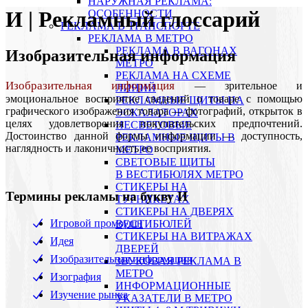
НАРУЖНАЯ РЕКЛАМА:
И | Рекламный глоссарий
ОСОБЕННОСТИ
РЕКЛАМА В ТРАНСПОРТЕ
РЕКЛАМА В МЕТРО
РЕКЛАМА В ВАГОНАХ
Изобразительная информация
МЕТРО
РЕКЛАМА НА СХЕМЕ
Изобразительная информация
— зрительное и
ЛИНИЙ
эмоциональное восприятие сведений о товаре с помощью
РЕКЛАМНЫЕ ЩИТЫ НА
графического изображения товара — фотографий, открыток в
ЭСКАЛАТОРАХ
целях удовлетворения покупательских предпочтений.
НЕСВЕТОВЫЕ
Достоинство данной формы информации — доступность,
РЕКЛАМНЫЕ ЩИТЫ В
наглядность и лаконичность ее восприятия.
МЕТРО
СВЕТОВЫЕ ЩИТЫ
В ВЕСТИБЮЛЯХ МЕТРО
СТИКЕРЫ НА
Термины рекламы на букву И
ТУРНИКЕТАХ
CТИКЕРЫ НА ДВЕРЯХ
Игровой промоушн
ВЕСТИБЮЛЕЙ
CТИКЕРЫ НА ВИТРАЖАХ
Идея
ДВЕРЕЙ
Изобразительная информация
ЗВУКОВАЯ РЕКЛАМА В
МЕТРО
Изография
ИНФОРМАЦИОННЫЕ
Изучение рынка
УКАЗАТЕЛИ В МЕТРО