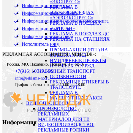
«ЭКСПРЕСС»
Информационная доска
РЕКЛАМА В
ЭЛЕКТРОПОЕЗДАХ
Информационная табличка
«АЭРОЭКСПРЕСС»
Информационные технологии маркетинга
РЕКЛАМА В ПОЕЗДАХ
«САПСАН»
Информационный блок
РЕКЛАМА В ПОЕЗДАХ ДС
Информационный повод
РЕКЛАМА НА СТАНЦИЯХ
Исполнитель
РЖД
ПРОМО-АКЦИИ (BTL) НА
РЕКЛАМНАЯ АССОЦИАЦИЯ «ЧЕЙНДЖ»:
ОБЪЕКТАХ РЖД
ИМИДЖЕВЫЕ ПРОЕКТЫ
Россия
,
МО, Нахабино
,
Новая ул. 17, оф. 6
НА ОБЪЕКТАХ РЖД
107-51-99
+7(916)
НАЗЕМНЫЙ ТРАНСПОРТ
ОСОБЕННОСТИ
info@reklama-no.ru
РЕКЛАМНЫЕ СТИКЕРЫ В
График работы: пн-пт. с 10.00 до 18.00
ТРАНСПОРТЕ
РЕКЛАМА В
МАРШРУТНЫХ ТАКСИ
ВИДЕОПРОИЗВОДСТВО
ПРОИЗВОДСТВО
РЕКЛАМНЫХ
МАТЕРИАЛОВ ДЛЯ ТВ
Информация
ВИДЕОПРОИЗВОДСТВО:
РЕКЛАМНЫЕ РОЛИКИ,