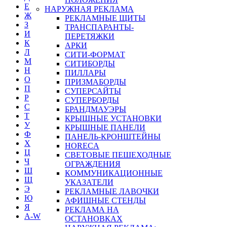
Е
НАРУЖНАЯ РЕКЛАМА
Ж
РЕКЛАМНЫЕ ЩИТЫ
З
ТРАНСПАРАНТЫ-
И
ПЕРЕТЯЖКИ
К
АРКИ
Л
СИТИ-ФОРМАТ
М
СИТИБОРДЫ
Н
ПИЛЛАРЫ
О
ПРИЗМАБОРДЫ
П
СУПЕРСАЙТЫ
Р
СУПЕРБОРДЫ
С
БРАНДМАУЭРЫ
Т
КРЫШНЫЕ УСТАНОВКИ
У
КРЫШНЫЕ ПАНЕЛИ
Ф
ПАНЕЛЬ-КРОНШТЕЙНЫ
Х
HORECA
Ц
СВЕТОВЫЕ ПЕШЕХОДНЫЕ
Ч
ОГРАЖДЕНИЯ
Ш
КОММУНИКАЦИОННЫЕ
Щ
УКАЗАТЕЛИ
Э
РЕКЛАМНЫЕ ЛАВОЧКИ
Ю
АФИШНЫЕ СТЕНДЫ
Я
РЕКЛАМА НА
A-W
ОСТАНОВКАХ