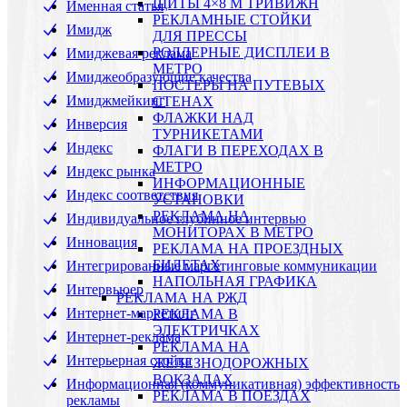
ЩИТЫ 4×8 М ТРИВИЖН
Именная статья
РЕКЛАМНЫЕ СТОЙКИ
Имидж
ДЛЯ ПРЕССЫ
РОЛЛЕРНЫЕ ДИСПЛЕИ В
Имиджевая реклама
МЕТРО
Имиджеобразующие качества
ПОСТЕРЫ НА ПУТЕВЫХ
Имиджмейкинг
СТЕНАХ
ФЛАЖКИ НАД
Инверсия
ТУРНИКЕТАМИ
Индекс
ФЛАГИ В ПЕРЕХОДАХ В
МЕТРО
Индекс рынка
ИНФОРМАЦИОННЫЕ
Индекс соответствия
УСТАНОВКИ
РЕКЛАМА НА
Индивидуальное глубинное интервью
МОНИТОРАХ В МЕТРО
Инновация
РЕКЛАМА НА ПРОЕЗДНЫХ
БИЛЕТАХ
Интегрированные маргетинговые коммуникации
НАПОЛЬНАЯ ГРАФИКА
Интервьюер
РЕКЛАМА НА РЖД
Интернет-маркетинг
РЕКЛАМА В
ЭЛЕКТРИЧКАХ
Интернет-реклама
РЕКЛАМА НА
Интерьерная стойка
ЖЕЛЕЗНОДОРОЖНЫХ
ВОКЗАЛАХ
Информационная (коммуникативная) эффективность
РЕКЛАМА В ПОЕЗДАХ
рекламы