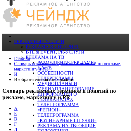
РЕКЛАМНЫЕ УСЛУГИ
РЕКЛАМА В ИНТЕРНЕТ
BTL & EVENT, PR-УСЛУГИ
РЕКЛАМА НА ТВ
Главная
РАЗМЕЩЕНИЕ РЕКЛАМЫ
Словарь рекламных терминов и понятий по рекламе,
НА ТВ
маркетингу и PR
ОСОБЕННОСТИ
И
ТЕЛЕРЕКЛАМЫ
Изобразительная информация
МЕДИОПЛАНЫ И
МЕДИАПЛАНИРОВАНИЕ
Словарь рекламных терминов и понятий по
ИНФОРМАЦИЯ О
рекламе, маркетингу и PR
ТЕЛЕКАНАЛАХ
ТЕЛЕПРОГРАММА
А
«РЕГИОН»
Б
ТЕЛЕПРОГРАММА
В
«КУЛИНАРНЫЕ ШТУЧКИ»
Г
РЕКЛАМА НА ТВ: ОБЩИЕ
Д
ПОЛОЖЕНИЯ