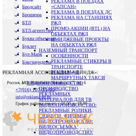
РЕКЛАМА В ПОЕЗДАХ
«САПСАН»
Бродсайт
РЕКЛАМА В ПОЕЗДАХ ДС
Брошюра
РЕКЛАМА НА СТАНЦИЯХ
БТЛ
РЖД
ПРОМО-АКЦИИ (BTL) НА
БТЛ-агентство
ОБЪЕКТАХ РЖД
Буква объемная
ИМИДЖЕВЫЕ ПРОЕКТЫ
НА ОБЪЕКТАХ РЖД
Буклет
НАЗЕМНЫЙ ТРАНСПОРТ
Бул-Марк
ОСОБЕННОСТИ
РЕКЛАМНЫЕ СТИКЕРЫ В
Бэкграундеры
ТРАНСПОРТЕ
РЕКЛАМА В
РЕКЛАМНАЯ АССОЦИАЦИЯ «ЧЕЙНДЖ»:
МАРШРУТНЫХ ТАКСИ
Россия
,
МО, Нахабино
,
Новая ул. 17, оф. 6
ВИДЕОПРОИЗВОДСТВО
ПРОИЗВОДСТВО
107-51-99
+7(916)
РЕКЛАМНЫХ
info@reklama-no.ru
МАТЕРИАЛОВ ДЛЯ ТВ
График работы: пн-пт. с 10.00 до 18.00
ВИДЕОПРОИЗВОДСТВО:
РЕКЛАМНЫЕ РОЛИКИ,
СЮЖЕТЫ, ФИЛЬМЫ
ВИДЕОПРОЗВОДСТВО:
ВИДЕОСЪЕМКА
ВИДЕОПРОЗВОДСТВО: