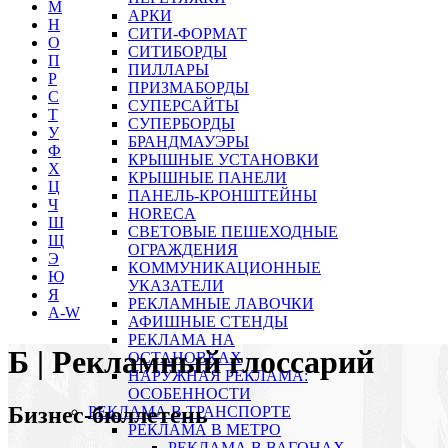
М
АРКИ
Н
СИТИ-ФОРМАТ
О
СИТИБОРДЫ
П
ПИЛЛАРЫ
Р
ПРИЗМАБОРДЫ
С
СУПЕРСАЙТЫ
Т
СУПЕРБОРДЫ
У
БРАНДМАУЭРЫ
Ф
КРЫШНЫЕ УСТАНОВКИ
Х
КРЫШНЫЕ ПАНЕЛИ
Ц
ПАНЕЛЬ-КРОНШТЕЙНЫ
Ч
HORECA
Ш
СВЕТОВЫЕ ПЕШЕХОДНЫЕ
Щ
ОГРАЖДЕНИЯ
Э
КОММУНИКАЦИОННЫЕ
Ю
УКАЗАТЕЛИ
Я
РЕКЛАМНЫЕ ЛАВОЧКИ
A-W
АФИШНЫЕ СТЕНДЫ
РЕКЛАМА НА
Б | Рекламный глоссарий
ОСТАНОВКАХ
НАРУЖНАЯ РЕКЛАМА:
ОСОБЕННОСТИ
Бизнес-бюллетень
РЕКЛАМА В ТРАНСПОРТЕ
РЕКЛАМА В МЕТРО
РЕКЛАМА В ВАГОНАХ