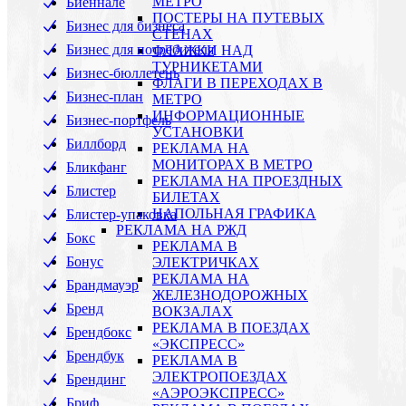
МЕТРО
Биеннале
ПОСТЕРЫ НА ПУТЕВЫХ
Бизнес для бизнеса
СТЕНАХ
Бизнес для потребителя
ФЛАЖКИ НАД
ТУРНИКЕТАМИ
Бизнес-бюллетень
ФЛАГИ В ПЕРЕХОДАХ В
Бизнес-план
МЕТРО
ИНФОРМАЦИОННЫЕ
Бизнес-портфель
УСТАНОВКИ
Биллборд
РЕКЛАМА НА
МОНИТОРАХ В МЕТРО
Бликфанг
РЕКЛАМА НА ПРОЕЗДНЫХ
Блистер
БИЛЕТАХ
НАПОЛЬНАЯ ГРАФИКА
Блистер-упаковка
РЕКЛАМА НА РЖД
Бокс
РЕКЛАМА В
Бонус
ЭЛЕКТРИЧКАХ
РЕКЛАМА НА
Брандмауэр
ЖЕЛЕЗНОДОРОЖНЫХ
Бренд
ВОКЗАЛАХ
РЕКЛАМА В ПОЕЗДАХ
Брендбокс
«ЭКСПРЕСС»
Брендбук
РЕКЛАМА В
ЭЛЕКТРОПОЕЗДАХ
Брендинг
«АЭРОЭКСПРЕСС»
Бриф