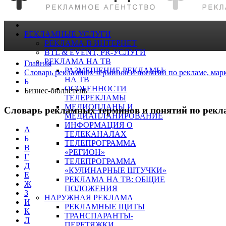
РЕКЛАМНЫЕ УСЛУГИ
РЕКЛАМА В ИНТЕРНЕТ
BTL & EVENT, PR-УСЛУГИ
РЕКЛАМА НА ТВ
Главная
РАЗМЕЩЕНИЕ РЕКЛАМЫ
Словарь рекламных терминов и понятий по рекламе, мар
НА ТВ
Б
ОСОБЕННОСТИ
Бизнес-бюллетень
ТЕЛЕРЕКЛАМЫ
МЕДИОПЛАНЫ И
Словарь рекламных терминов и понятий по рекл
МЕДИАПЛАНИРОВАНИЕ
ИНФОРМАЦИЯ О
А
ТЕЛЕКАНАЛАХ
Б
ТЕЛЕПРОГРАММА
В
«РЕГИОН»
Г
ТЕЛЕПРОГРАММА
Д
«КУЛИНАРНЫЕ ШТУЧКИ»
Е
РЕКЛАМА НА ТВ: ОБЩИЕ
Ж
ПОЛОЖЕНИЯ
З
НАРУЖНАЯ РЕКЛАМА
И
РЕКЛАМНЫЕ ЩИТЫ
К
ТРАНСПАРАНТЫ-
Л
ПЕРЕТЯЖКИ