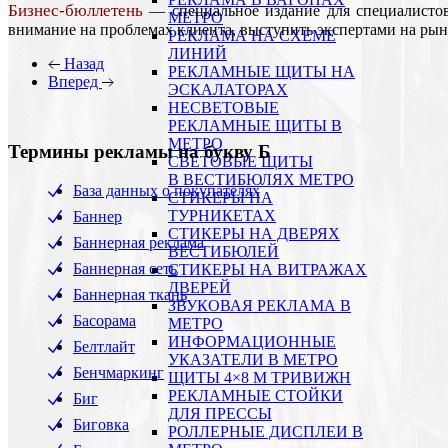
Бизнес-бюллетень
— специальное издание для специалистов
МЕТРО
внимание на проблемах клиента, выступить экспертами на рын
РЕКЛАМА НА СХЕМЕ
ЛИНИЙ
Назад
РЕКЛАМНЫЕ ЩИТЫ НА
Вперед
ЭСКАЛАТОРАХ
НЕСВЕТОВЫЕ
РЕКЛАМНЫЕ ЩИТЫ В
МЕТРО
Термины рекламы на букву Б
СВЕТОВЫЕ ЩИТЫ
В ВЕСТИБЮЛЯХ МЕТРО
База данных о покупателях
СТИКЕРЫ НА
ТУРНИКЕТАХ
Баннер
CТИКЕРЫ НА ДВЕРЯХ
Баннерная реклама
ВЕСТИБЮЛЕЙ
Баннерная сеть
CТИКЕРЫ НА ВИТРАЖАХ
ДВЕРЕЙ
Баннерная ткань
ЗВУКОВАЯ РЕКЛАМА В
Басорама
МЕТРО
ИНФОРМАЦИОННЫЕ
Белтлайт
УКАЗАТЕЛИ В МЕТРО
Бенчмаркинг
ЩИТЫ 4×8 М ТРИВИЖН
РЕКЛАМНЫЕ СТОЙКИ
Биг
ДЛЯ ПРЕССЫ
Биговка
РОЛЛЕРНЫЕ ДИСПЛЕИ В