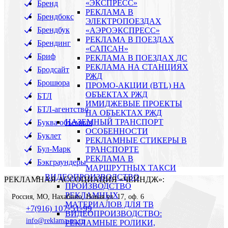
«ЭКСПРЕСС»
Бренд
РЕКЛАМА В
Брендбокс
ЭЛЕКТРОПОЕЗДАХ
Брендбук
«АЭРОЭКСПРЕСС»
РЕКЛАМА В ПОЕЗДАХ
Брендинг
«САПСАН»
Бриф
РЕКЛАМА В ПОЕЗДАХ ДС
РЕКЛАМА НА СТАНЦИЯХ
Бродсайт
РЖД
Брошюра
ПРОМО-АКЦИИ (BTL) НА
ОБЪЕКТАХ РЖД
БТЛ
ИМИДЖЕВЫЕ ПРОЕКТЫ
БТЛ-агентство
НА ОБЪЕКТАХ РЖД
НАЗЕМНЫЙ ТРАНСПОРТ
Буква объемная
ОСОБЕННОСТИ
Буклет
РЕКЛАМНЫЕ СТИКЕРЫ В
Бул-Марк
ТРАНСПОРТЕ
РЕКЛАМА В
Бэкграундеры
МАРШРУТНЫХ ТАКСИ
ВИДЕОПРОИЗВОДСТВО
РЕКЛАМНАЯ АССОЦИАЦИЯ «ЧЕЙНДЖ»:
ПРОИЗВОДСТВО
РЕКЛАМНЫХ
Россия
,
МО, Нахабино
,
Новая ул. 17, оф. 6
МАТЕРИАЛОВ ДЛЯ ТВ
107-51-99
+7(916)
ВИДЕОПРОИЗВОДСТВО:
info@reklama-no.ru
РЕКЛАМНЫЕ РОЛИКИ,