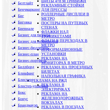
ЩИТЫ 4×8 М ТРИВИЖН
Белтлайт
РЕКЛАМНЫЕ СТОЙКИ
Бенчмаркинг
ДЛЯ ПРЕССЫ
РОЛЛЕРНЫЕ ДИСПЛЕИ В
Биг
МЕТРО
Биговка
ПОСТЕРЫ НА ПУТЕВЫХ
СТЕНАХ
Биеннале
ФЛАЖКИ НАД
Бизнес для бизнеса
ТУРНИКЕТАМИ
ФЛАГИ В ПЕРЕХОДАХ В
Бизнес для потребителя
МЕТРО
Бизнес-бюллетень
ИНФОРМАЦИОННЫЕ
УСТАНОВКИ
Бизнес-план
РЕКЛАМА НА
Бизнес-портфель
МОНИТОРАХ В МЕТРО
Биллборд
РЕКЛАМА НА ПРОЕЗДНЫХ
БИЛЕТАХ
Бликфанг
НАПОЛЬНАЯ ГРАФИКА
Блистер
РЕКЛАМА НА РЖД
РЕКЛАМА В
Блистер-упаковка
ЭЛЕКТРИЧКАХ
Бокс
РЕКЛАМА НА
ЖЕЛЕЗНОДОРОЖНЫХ
Бонус
ВОКЗАЛАХ
Брандмауэр
РЕКЛАМА В ПОЕЗДАХ