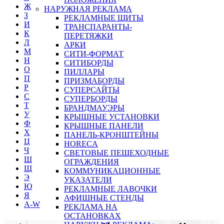
Ж
НАРУЖНАЯ РЕКЛАМА
З
РЕКЛАМНЫЕ ЩИТЫ
И
ТРАНСПАРАНТЫ-
К
ПЕРЕТЯЖКИ
Л
АРКИ
М
СИТИ-ФОРМАТ
Н
СИТИБОРДЫ
О
ПИЛЛАРЫ
П
ПРИЗМАБОРДЫ
Р
СУПЕРСАЙТЫ
С
СУПЕРБОРДЫ
Т
БРАНДМАУЭРЫ
У
КРЫШНЫЕ УСТАНОВКИ
Ф
КРЫШНЫЕ ПАНЕЛИ
Х
ПАНЕЛЬ-КРОНШТЕЙНЫ
Ц
HORECA
Ч
СВЕТОВЫЕ ПЕШЕХОДНЫЕ
Ш
ОГРАЖДЕНИЯ
Щ
КОММУНИКАЦИОННЫЕ
Э
УКАЗАТЕЛИ
Ю
РЕКЛАМНЫЕ ЛАВОЧКИ
Я
АФИШНЫЕ СТЕНДЫ
A-W
РЕКЛАМА НА
ОСТАНОВКАХ