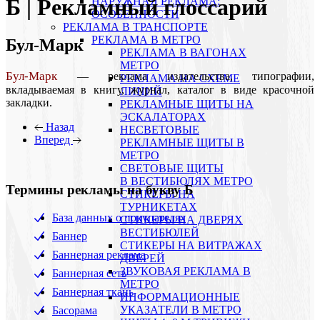
Б | Рекламный глоссарий
НАРУЖНАЯ РЕКЛАМА:
ОСОБЕННОСТИ
РЕКЛАМА В ТРАНСПОРТЕ
РЕКЛАМА В МЕТРО
Бул-Марк
РЕКЛАМА В ВАГОНАХ
МЕТРО
Бул-Марк
— реклама издательства, типографии,
РЕКЛАМА НА СХЕМЕ
вкладываемая в книгу, журнал, каталог в виде красочной
ЛИНИЙ
закладки.
РЕКЛАМНЫЕ ЩИТЫ НА
ЭСКАЛАТОРАХ
Назад
НЕСВЕТОВЫЕ
Вперед
РЕКЛАМНЫЕ ЩИТЫ В
МЕТРО
СВЕТОВЫЕ ЩИТЫ
В ВЕСТИБЮЛЯХ МЕТРО
Термины рекламы на букву Б
СТИКЕРЫ НА
ТУРНИКЕТАХ
База данных о покупателях
CТИКЕРЫ НА ДВЕРЯХ
ВЕСТИБЮЛЕЙ
Баннер
CТИКЕРЫ НА ВИТРАЖАХ
Баннерная реклама
ДВЕРЕЙ
ЗВУКОВАЯ РЕКЛАМА В
Баннерная сеть
МЕТРО
Баннерная ткань
ИНФОРМАЦИОННЫЕ
УКАЗАТЕЛИ В МЕТРО
Басорама